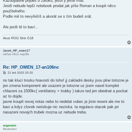
Každopádně přijdeš o záruku, jestli ji ještě máš.
s
Jestli nebude lepší notebook prodat jak píše Roman a koupit něco
p
ě
použitelného.
v
Podle mě to nevyřešíš a akorát se s tím budeš srát.
e
k
Ale jestli tě to baví...
Asus ROG Strix G18
Janek_HP_omen17
občas něco napíše
Re: HP_OMEN_17-an106nc
P
21 led 2020 20:20
ř
í
no tak kluci trosku hravosti do toho! jj zakladni desky jsou plne totozne je
s
jen zmena komponent ale usazeni je totozne uz jsem nasel komplet
p
ě
chlazeni za 1500kc( ventilatory + trubky ) takze ted jen obednat a pockat
v
az to dojde.
e
k
jasne koupit novej notas nebo to nedelat vubec je jiste reseni ale me to
bavi a kdyz clovek neriskuje nic neziska. ta regulace otacek pak pri
nasazeni novejch trubek mozna uz nebude treba.
orgasmic
Moderátor