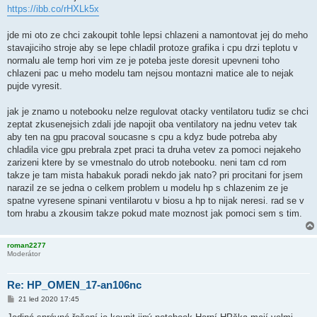
https://ibb.co/rHXLk5x
jde mi oto ze chci zakoupit tohle lepsi chlazeni a namontovat jej do meho
stavajiciho stroje aby se lepe chladil protoze grafika i cpu drzi teplotu v
normalu ale temp hori vim ze je poteba jeste doresit upevneni toho
chlazeni pac u meho modelu tam nejsou montazni matice ale to nejak
pujde vyresit.
jak je znamo u notebooku nelze regulovat otacky ventilatoru tudiz se chci
zeptat zkusenejsich zdali jde napojit oba ventilatory na jednu vetev tak
aby ten na gpu pracoval soucasne s cpu a kdyz bude potreba aby
chladila vice gpu prebrala zpet praci ta druha vetev za pomoci nejakeho
zarizeni ktere by se vmestnalo do utrob notebooku. neni tam cd rom
takze je tam mista habakuk poradi nekdo jak nato? pri procitani for jsem
narazil ze se jedna o celkem problem u modelu hp s chlazenim ze je
spatne vyresene spinani ventilarotu v biosu a hp to nijak neresi. rad se v
tom hrabu a zkousim takze pokud mate moznost jak pomoci sem s tim.
roman2277
Moderátor
Re: HP_OMEN_17-an106nc
P
21 led 2020 17:45
ř
í