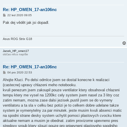
Re: HP_OMEN_17-an106nc
P
22 led 2020 09:05
ř
í
Pak dej vědět jak jsi dopadl.
s
p
ě
v
e
Asus ROG Strix G18
k
Janek_HP_omen17
občas něco napíše
Re: HP_OMEN_17-an106nc
P
04 pro 2020 22:53
ř
í
Ahojte Kluci. Po delsi odmlce jsem se dostal konecne k realizaci
s
(castecne) upravy chlazeni meho notebooku.
p
ě
kvuli penezum jsem zakoupil pouze ventilator ktery obsahoval chlazeni
v
tempu ktery me vysel na 1200kc cely system jsem nasel za 3 litry coz
e
k
zatim nemam, mozna zase dalsi jezisek.pustil jsem se do vymeny
ventilatoru a ta sla v celku bez potizi je to celkem dobre udelane takze
system je vymenytelny za par minutek. jeste musim kvuli absenci matic
na spodni strane desky system uchytit pomoci plastovych cvocku ktere
aktualne nemam a musim je obednat. zatim provizorne upevneno pres
stredovy sroub ktery slouzi pouze pro pripevneni plastoveho spodniho