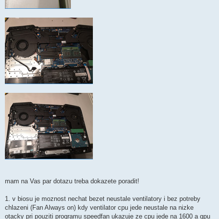
mam na Vas par dotazu treba dokazete poradit!
1. v biosu je moznost nechat bezet neustale ventilatory i bez potreby
chlazeni (Fan Always on) kdy ventilator cpu jede neustale na nizke
otacky pri pouziti programu speedfan ukazuje ze cpu jede na 1600 a gpu