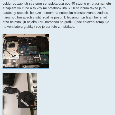
deklu. po zapnuti systemu se teplota drzi pod 40 stupnu pri praci na netu
a zaplem youtube a fb kdy mi notebook lital k 50 stupnum takze je to
castecny uspech. bohuzel nemam na noteboku nainstalovanou zadnou
narocnou hru abych zjistitl zdali je posun k lepsimu i pri hrani her snad
brzo nainstaluju nejakou hru narocnou na grafiku( pac chlazeni tempu je
na ventilatoru grafiky) zde je par foto z instalace.