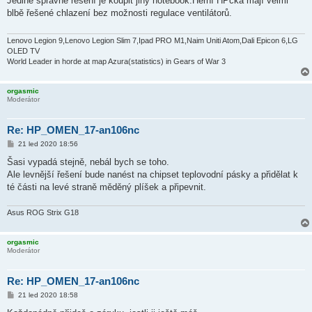
Jediné správné řešení je koupit jiný notebook.Herní HPčka mají velmi
s
blbě řešené chlazení bez možnosti regulace ventilátorů.
p
ě
v
e
Lenovo Legion 9,Lenovo Legion Slim 7,Ipad PRO M1,Naim Uniti Atom,Dali Epicon 6,LG
k
OLED TV
World Leader in horde at map Azura(statistics) in Gears of War 3
orgasmic
Moderátor
Re: HP_OMEN_17-an106nc
P
21 led 2020 18:56
ř
í
Šasi vypadá stejně, nebál bych se toho.
s
Ale levnější řešení bude nanést na chipset teplovodní pásky a přidělat k
p
ě
té části na levé straně měděný plíšek a připevnit.
v
e
k
Asus ROG Strix G18
orgasmic
Moderátor
Re: HP_OMEN_17-an106nc
P
21 led 2020 18:58
ř
í