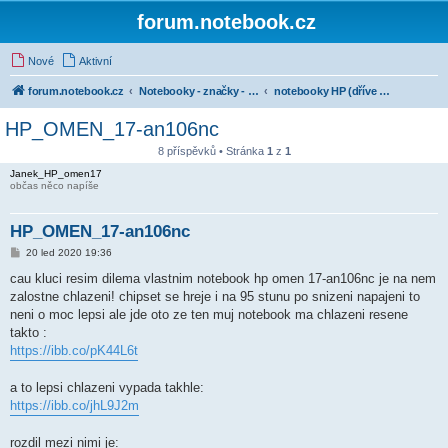
forum.notebook.cz
Nové
Aktivní
forum.notebook.cz
Notebooky - značky - kluby uživatelů
notebooky HP (dříve Hewlett-Packard)
HP_OMEN_17-an106nc
8 příspěvků • Stránka
1
z
1
Janek_HP_omen17
občas něco napíše
HP_OMEN_17-an106nc
P
20 led 2020 19:36
ř
í
cau kluci resim dilema vlastnim notebook hp omen 17-an106nc je na nem
s
zalostne chlazeni! chipset se hreje i na 95 stunu po snizeni napajeni to
p
ě
neni o moc lepsi ale jde oto ze ten muj notebook ma chlazeni resene
v
takto :
e
k
https://ibb.co/pK44L6t
a to lepsi chlazeni vypada takhle:
https://ibb.co/jhL9J2m
rozdil mezi nimi je: