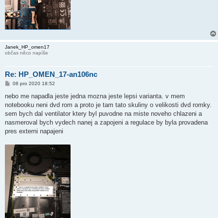
Janek_HP_omen17
občas něco napíše
Re: HP_OMEN_17-an106nc
P
08 pro 2020 18:52
ř
í
nebo me napadla jeste jedna mozna jeste lepsi varianta. v mem
s
notebooku neni dvd rom a proto je tam tato skuliny o velikosti dvd romky.
p
ě
sem bych dal ventilator ktery byl puvodne na miste noveho chlazeni a
v
nasmeroval bych vydech nanej a zapojeni a regulace by byla provadena
e
k
pres externi napajeni