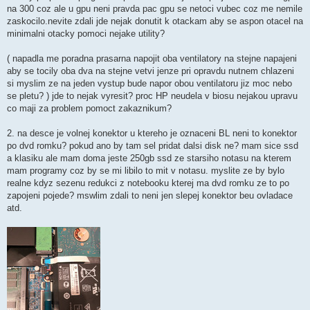
na 300 coz ale u gpu neni pravda pac gpu se netoci vubec coz me nemile
zaskocilo.nevite zdali jde nejak donutit k otackam aby se aspon otacel na
minimalni otacky pomoci nejake utility?
( napadla me poradna prasarna napojit oba ventilatory na stejne napajeni
aby se tocily oba dva na stejne vetvi jenze pri opravdu nutnem chlazeni
si myslim ze na jeden vystup bude napor obou ventilatoru jiz moc nebo
se pletu? ) jde to nejak vyresit? proc HP neudela v biosu nejakou upravu
co maji za problem pomoct zakaznikum?
2. na desce je volnej konektor u ktereho je oznaceni BL neni to konektor
po dvd romku? pokud ano by tam sel pridat dalsi disk ne? mam sice ssd
a klasiku ale mam doma jeste 250gb ssd ze starsiho notasu na kterem
mam programy coz by se mi libilo to mit v notasu. myslite ze by bylo
realne kdyz sezenu redukci z notebooku kterej ma dvd romku ze to po
zapojeni pojede? mswlim zdali to neni jen slepej konektor beu ovladace
atd.