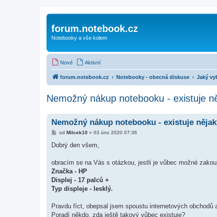
forum.notebook.cz
Notebooky a vše kolem
Nové
Aktivní
forum.notebook.cz
Notebooky - obecná diskuse
Jaký vy
Nemožný nákup notebooku - existuje n
Nemožný nákup notebooku - existuje něja
P
od
Milcek10
»
03 úno 2020 07:36
ř
í
Dobrý den všem,
s
p
ě
obracím se na Vás s otázkou, jestli je vůbec možné zakou
v
Značka - HP
e
k
Displej - 17 palců +
Typ displeje - lesklý.
Pravdu říct, obepsal jsem spoustu internetových obchodů
Poradí někdo, zda ještě takový vůbec existuje?