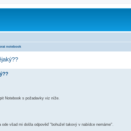
brat notebook
ějaký??
ký??
pit Notebook s požadavky viz níže.
 a ode všad mi došla odpověď "bohužel takový v nabídce nemáme".