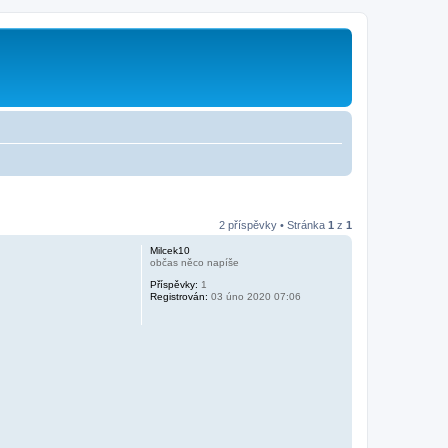
2 příspěvky • Stránka
1
z
1
Milcek10
občas něco napíše
Příspěvky:
1
Registrován:
03 úno 2020 07:06