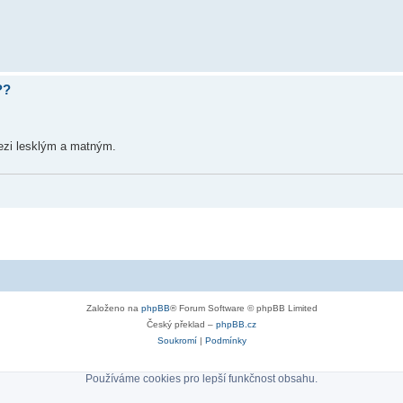
??
mezi lesklým a matným.
Založeno na
phpBB
® Forum Software © phpBB Limited
Český překlad –
phpBB.cz
Soukromí
|
Podmínky
Používáme cookies pro lepší funkčnost obsahu.