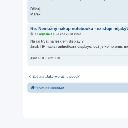
Děkuji
Marek
Re: Nemožný nákup notebooku - existuje nějaký
P
od
orgasmic
»
03 úno 2020 19:46
ř
í
Na co trvat na lesklém displayi?
s
Jinak HP nabízí antireflexní displaye, což je kompromis 
p
ě
v
e
Asus ROG Strix G18
k
Zpět na „Jaký vybrat notebook“
forum.notebook.cz