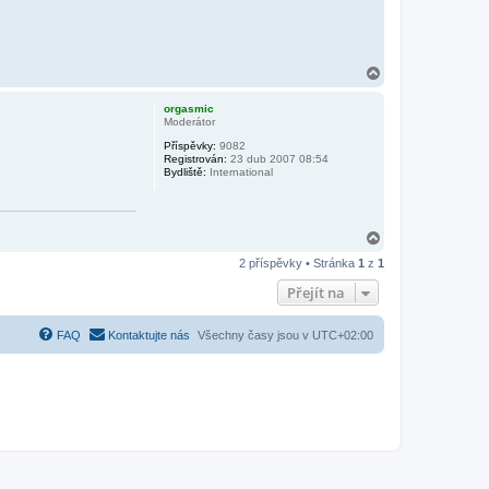
N
a
h
orgasmic
o
Moderátor
r
Příspěvky:
9082
u
Registrován:
23 dub 2007 08:54
Bydliště:
International
N
a
2 příspěvky • Stránka
1
z
1
h
o
Přejít na
r
u
FAQ
Kontaktujte nás
Všechny časy jsou v
UTC+02:00