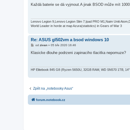
ř
í
Každá baterie se dá vyjmout.A jinak BSOD může mít 1000 
s
p
ě
v
e
Lenovo Legion 9,Lenovo Legion Slim 7,Ipad PRO M1,Naim Uniti Atom,
k
World Leader in horde at map Azura(statistics) in Gears of War 3
Re: ASUS gl502vm a bsod windows 10
P
od
zivan
»
05 bře 2020 16:46
ř
í
Klasicke dlouhe podrzeni zapinaciho tlacitka nepomuze?
s
p
ě
v
e
HP Elitebook 845 G8 (Ryzen 5650U, 32GB RAM, WD SN570 1TB, 14" 
k
Zpět na „notebooky Asus“
forum.notebook.cz