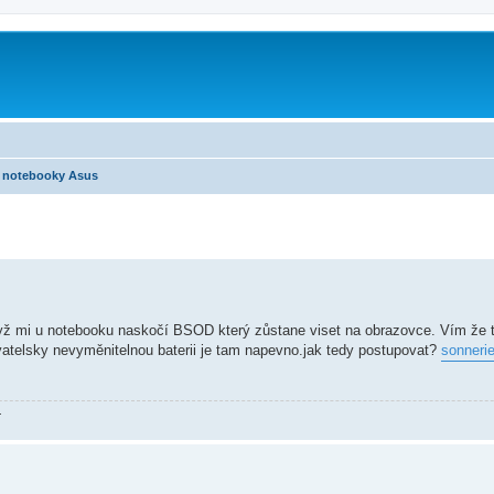
notebooky Asus
yž mi u notebooku naskočí BSOD který zůstane viset na obrazovce. Vím že to
vatelsky nevyměnitelnou baterii je tam napevno.jak tedy postupovat?
sonnerie
.