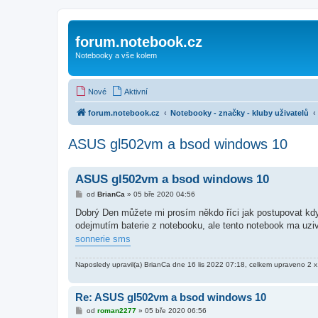
forum.notebook.cz
Notebooky a vše kolem
Nové
Aktivní
forum.notebook.cz
Notebooky - značky - kluby uživatelů
ASUS gl502vm a bsod windows 10
ASUS gl502vm a bsod windows 10
P
od
BrianCa
»
05 bře 2020 04:56
ř
í
Dobrý Den můžete mi prosím někdo říci jak postupovat kd
s
odejmutím baterie z notebooku, ale tento notebook ma uzi
p
ě
sonnerie sms
v
e
k
Naposledy upravil(a)
BrianCa
dne 16 lis 2022 07:18, celkem upraveno 2 x
Re: ASUS gl502vm a bsod windows 10
P
od
roman2277
»
05 bře 2020 06:56