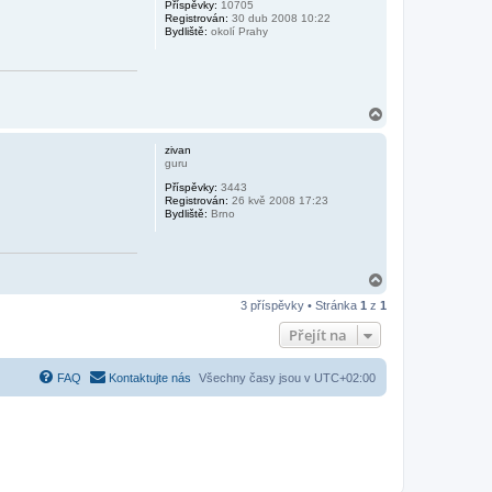
Příspěvky:
10705
u
Registrován:
30 dub 2008 10:22
Bydliště:
okolí Prahy
N
a
h
zivan
o
guru
r
Příspěvky:
3443
u
Registrován:
26 kvě 2008 17:23
Bydliště:
Brno
N
a
3 příspěvky • Stránka
1
z
1
h
o
Přejít na
r
u
FAQ
Kontaktujte nás
Všechny časy jsou v
UTC+02:00