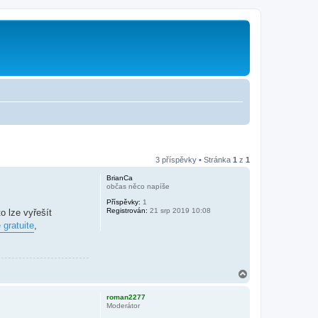
3 příspěvky • Stránka
1
z
1
BrianCa
občas něco napíše
Příspěvky:
1
Registrován:
21 srp 2019 10:08
 lze vyřešít
 gratuite
,
N
a
h
roman2277
o
Moderátor
r