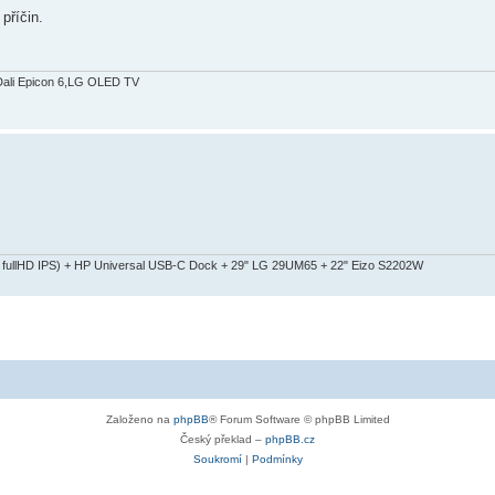
příčin.
Dali Epicon 6,LG OLED TV
fullHD IPS) + HP Universal USB-C Dock + 29" LG 29UM65 + 22" Eizo S2202W
Založeno na
phpBB
® Forum Software © phpBB Limited
Český překlad –
phpBB.cz
Soukromí
|
Podmínky