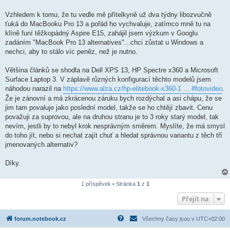
Vzhledem k tomu, že tu vedle mě přítelkyně už dva týdny libozvučně
ťuká do MacBooku Pro 13 a pořád ho vychvaluje, zatímco mně tu na
klíně funí těžkopádný Aspire E15, zahájil jsem výzkum v Googlu
zadáním "MacBook Pro 13 alternatives"...chci zůstat u Windows a
nechci, aby to stálo víc peněz, než je nutno.
Většina článků se shodla na Dell XPS 13, HP Spectre x360 a Microsoft
Surface Laptop 3. V záplavě různých konfigurací těchto modelů jsem
náhodou narazil na
https://www.alza.cz/hp-elitebook-x360-1 ... #fotovideo
.
Že je zánovní a má zkrácenou záruku bych rozdýchal a asi chápu, že se
jim tam povaluje jako poslední model, takže se ho chtějí zbavit. Cenu
považuji za suprovou, ale na druhou stranu je to 3 roky starý model, tak
nevím, jestli by to nebyl krok nesprávným směrem. Myslíte, že má smysl
do toho jít, nebo si nechat zajít chuť a hledat správnou variantu z těch tří
jmenovaných alternativ?
Díky.
1 příspěvek • Stránka
1
z
1
Přejít na
forum.notebook.cz
Všechny časy jsou v
UTC+02:00