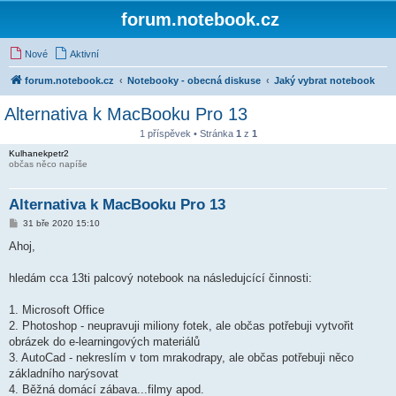
forum.notebook.cz
Nové
Aktivní
forum.notebook.cz
Notebooky - obecná diskuse
Jaký vybrat notebook
Alternativa k MacBooku Pro 13
1 příspěvek • Stránka
1
z
1
Kulhanekpetr2
občas něco napíše
Alternativa k MacBooku Pro 13
P
31 bře 2020 15:10
ř
í
Ahoj,
s
p
ě
hledám cca 13ti palcový notebook na následujcící činnosti:
v
e
k
1. Microsoft Office
2. Photoshop - neupravuji miliony fotek, ale občas potřebuji vytvořit
obrázek do e-learningových materiálů
3. AutoCad - nekreslím v tom mrakodrapy, ale občas potřebuji něco
základního narýsovat
4. Běžná domácí zábava...filmy apod.