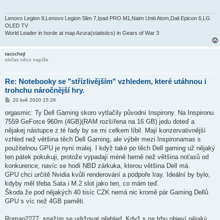
ě
v
e
Lenovo Legion 9,Lenovo Legion Slim 7,Ipad PRO M1,Naim Uniti Atom,Dali Epicon 6,LG
k
OLED TV
World Leader in horde at map Azura(statistics) in Gears of War 3
racochejl
občas něco napíše
Re: Notebooky se "střízlivějším" vzhledem, které utáhnou i
trohchu náročnější hry.
P
20 kvě 2020 15:26
ř
í
orgasmic: Ty Dell Gaming skoro vytlačily původní Inspirony. Na Inspironu
s
7559 GeForce 960m (4GB)(RAM rozšířena na 16 GB) jedu doteď a
p
ě
nějakej nástupce z té řady by se mi celkem líbil. Mají konzervativnější
v
vzhled než většina těch Dell Gaming, ale výběr mezi Inspironamas s
e
k
použitelnou GPU je nyní malej. I když také po těch Dell gaming už nějaký
ten pátek pokukuji, protože vypadají méně herně než většina noťasů od
konkurence, navíc se hodí NBD zárkuka, kterou většina Dell má.
GPU chci určitě Nvidia kvůli renderování a podpoře Iray. Ideální by bylo,
kdyby měl třeba Sata i M.2 slot jako ten, co mám teď.
Škoda že pod nějakých 40 tisíc CZK nemá nic kromě pár Gaming Dellů
GPU s víc než 4GB paměti.
Roman2277: snažím se udržovat přehled. Když s na trhu objeví nějaký