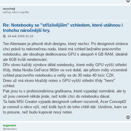
racochejl
občas něco napíše
Re: Notebooky se "střízlivějším" vzhledem, které utáhnou i
trohchu náročnější hry.
P
19 kvě 2020 21:10
ř
í
Ten Alienware je přesně druh designu, který nechci. Po designové stránce
s
chci právě tu nekonečnou nudu, která má vzhled bežného pracovního
p
ě
notebooku, ale obsahuje dedikovanou GPU s alespoň 4 GB RAM, ideálně
v
ale 6GB kvůli renderování.
e
k
Dřív skoro každý výrobce dělal notebooky, které měly GPU vyšší střední
třídy, třeba Nvidia GeForce 960m ve své době, ale přitom měly víceméně
vzhled pracovního notebooku a vešly se do 30 nebo 40 tisíc CZK.
Dnes už má skoro kkaždý notes s GPU vyšší střední třídy "herní"
vzhled.
Pak jsou tu s profesionálníma grafikama, které vypadají normálně, ale ty
už jsou cenově někde jinde, než kolik chci do notebooku dávat.
Ta řada MSI Creator vypadá designově celkem rozumně, Acer ConceptD
je cenově o něco výš, než kolik bych do toho chtěl dát. Uvidíme, kam se
to posune, než budu kupovat nový notes.
orgasmic
Moderátor