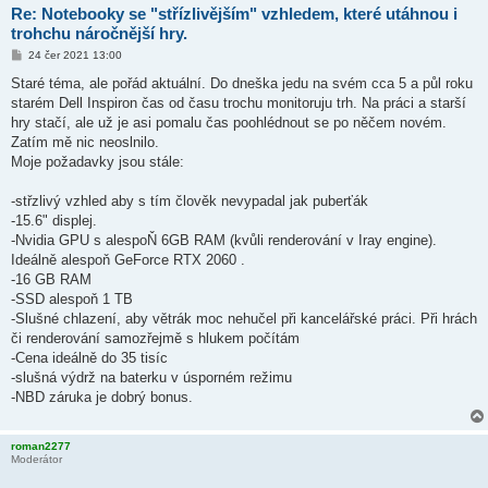
Re: Notebooky se "střízlivějším" vzhledem, které utáhnou i
trohchu náročnější hry.
P
24 čer 2021 13:00
ř
í
Staré téma, ale pořád aktuální. Do dneška jedu na svém cca 5 a půl roku
s
starém Dell Inspiron čas od času trochu monitoruju trh. Na práci a starší
p
ě
hry stačí, ale už je asi pomalu čas poohlédnout se po něčem novém.
v
Zatím mě nic neoslnilo.
e
k
Moje požadavky jsou stále:
-střzlivý vzhled aby s tím člověk nevypadal jak puberťák
-15.6" displej.
-Nvidia GPU s alespoŇ 6GB RAM (kvůli renderování v Iray engine).
Ideálně alespoň GeForce RTX 2060 .
-16 GB RAM
-SSD alespoň 1 TB
-Slušné chlazení, aby větrák moc nehučel při kancelářské práci. Při hrách
či renderování samozřejmě s hlukem počítám
-Cena ideálně do 35 tisíc
-slušná výdrž na baterku v úsporném režimu
-NBD záruka je dobrý bonus.
roman2277
Moderátor