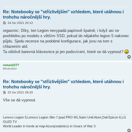
Re: Notebooky se "střízlivějším" vzhledem, které utáhnou i
trohchu náročnější hry.
P
24 čer 2021 20:12
ř
í
orgasmic: Díky, ten Legion nevypadá papírově špatně, i když asi se
s
poohlédnu po modelu s větším SSD, pokud do nějakého legion 5 nakonec
p
ě
půjdu. Sjedu recenze na podobné konfigurace, jak jsou na tom s
v
chlazením atd.
e
k
Ta ošklivě barevná klávesnice je jen podsvícení, které se dá vypnout?
roman2277
Moderátor
Re: Notebooky se "střízlivějším" vzhledem, které utáhnou i
trohchu náročnější hry.
P
25 čer 2021 09:20
ř
í
Vše se dá vypnout.
s
p
ě
v
e
Lenovo Legion 9,Lenovo Legion Slim 7,Ipad PRO M1,Naim Uniti Atom,Dali Epicon 6,LG
k
OLED TV
World Leader in horde at map Azura(statistics) in Gears of War 3