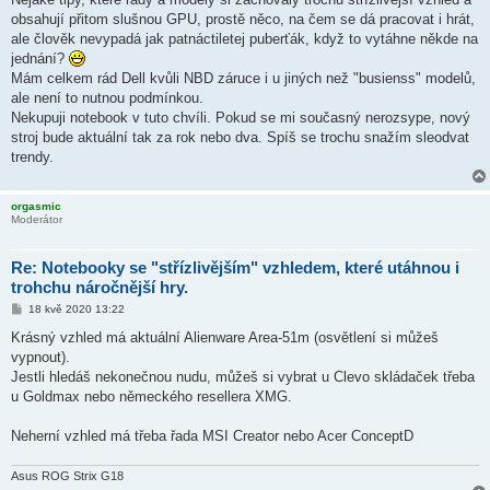
obsahují přitom slušnou GPU, prostě něco, na čem se dá pracovat i hrát,
ale člověk nevypadá jak patnáctiletej puberťák, když to vytáhne někde na
jednání?
Mám celkem rád Dell kvůli NBD záruce i u jiných než "busienss" modelů,
ale není to nutnou podmínkou.
Nekupuji notebook v tuto chvíli. Pokud se mi současný nerozsype, nový
stroj bude aktuální tak za rok nebo dva. Spíš se trochu snažím sleodvat
trendy.
orgasmic
Moderátor
Re: Notebooky se "střízlivějším" vzhledem, které utáhnou i
trohchu náročnější hry.
P
18 kvě 2020 13:22
ř
í
Krásný vzhled má aktuální Alienware Area-51m (osvětlení si můžeš
s
vypnout).
p
ě
Jestli hledáš nekonečnou nudu, můžeš si vybrat u Clevo skládaček třeba
v
u Goldmax nebo německého resellera XMG.
e
k
Neherní vzhled má třeba řada MSI Creator nebo Acer ConceptD
Asus ROG Strix G18