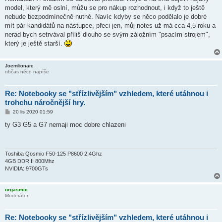
model, který mě oslní, můžu se pro nákup rozhodnout, i když to ještě
nebude bezpodmínečně nutné. Navíc kdyby se něco podělalo je dobré
mít pár kandidátů na nástupce, přeci jen, můj notes už má cca 4,5 roku a
nerad bych setrvával příliš dlouho se svým záložním "psacím strojem",
který je ještě starší.
Joemilionare
občas něco napíše
Re: Notebooky se "střízlivějším" vzhledem, které utáhnou i
trohchu náročnější hry.
P
20 lis 2020 01:59
ř
í
ty G3 G5 a G7 nemaji moc dobre chlazeni
s
p
ě
v
e
Toshiba Qosmio F50-125 P8600 2,4Ghz
k
4GB DDR II 800Mhz
NVIDIA: 9700GTs
orgasmic
Moderátor
Re: Notebooky se "střízlivějším" vzhledem, které utáhnou i