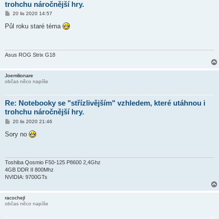
trohchu náročnější hry.
P
20 lis 2020 14:57
ř
í
Půl roku staré téma
s
p
ě
v
e
Asus ROG Strix G18
k
Joemilionare
občas něco napíše
Re: Notebooky se "střízlivějším" vzhledem, které utáhnou i
trohchu náročnější hry.
P
20 lis 2020 21:46
ř
í
Sory no
s
p
ě
v
e
Toshiba Qosmio F50-125 P8600 2,4Ghz
k
4GB DDR II 800Mhz
NVIDIA: 9700GTs
racochejl
občas něco napíše