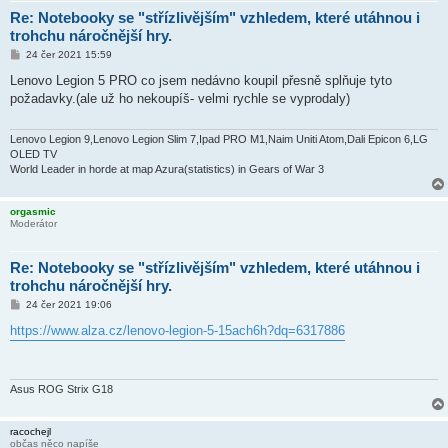
Re: Notebooky se "střízlivějším" vzhledem, které utáhnou i
trohchu náročnější hry.
P
24 čer 2021 15:59
ř
í
Lenovo Legion 5 PRO co jsem nedávno koupil přesně splňuje tyto
s
požadavky.(ale už ho nekoupíš- velmi rychle se vyprodaly)
p
ě
v
e
Lenovo Legion 9,Lenovo Legion Slim 7,Ipad PRO M1,Naim Uniti Atom,Dali Epicon 6,LG
k
OLED TV
World Leader in horde at map Azura(statistics) in Gears of War 3
orgasmic
Moderátor
Re: Notebooky se "střízlivějším" vzhledem, které utáhnou i
trohchu náročnější hry.
P
24 čer 2021 19:06
ř
í
https://www.alza.cz/lenovo-legion-5-15ach6h?dq=6317886
s
p
ě
v
e
Asus ROG Strix G18
k
racochejl
občas něco napíše