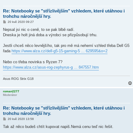
Re: Notebooky se "střízlivějším" vzhledem, které utáhnou i
trohchu náročnější hry.
P
20 kvě 2020 09:27
ř
í
Nepsal jsi nic o ceně, to se pak blbě radí.
s
Dneska je holt jiná doba a výrobci se přizpůsobují trhu.
p
ě
v
Jestli chceš něco levnějšího, tak pro mě má neherní vzhled třeba Dell G5
e
k
řada
https://www.alza.cz/dell-g5-15-gaming-5 ... 629595&o=2
Nebo co třeba novinka s Ryzen 7?
https://www.alza.cz/asus-rog-zephyrus-g ... 847557.htm
Asus ROG Strix G18
roman2277
Moderátor
Re: Notebooky se "střízlivějším" vzhledem, které utáhnou i
trohchu náročnější hry.
P
20 kvě 2020 13:58
ř
í
Tak až něco budeš chtít kupovat napiš.Nemá cenu teď nic řešit.
s
p