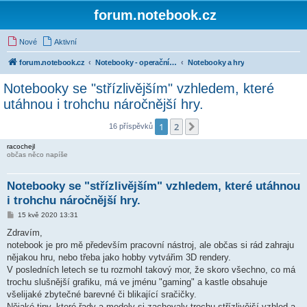
forum.notebook.cz
Nové
Aktivní
forum.notebook.cz
Notebooky - operační systémy a software
Notebooky a hry
Notebooky se "střízlivějším" vzhledem, které
utáhnou i trohchu náročnější hry.
1
2
Další
16 příspěvků
racochejl
občas něco napíše
Notebooky se "střízlivějším" vzhledem, které utáhnou
i trohchu náročnější hry.
P
15 kvě 2020 13:31
ř
í
Zdravím,
s
notebook je pro mě především pracovní nástroj, ale občas si rád zahraju
p
ě
nějakou hru, nebo třeba jako hobby vytvářim 3D rendery.
v
V posledních letech se tu rozmohl takový mor, že skoro všechno, co má
e
k
trochu slušnější grafiku, má ve jménu "gaming" a kastle obsahuje
všelijaké zbytečné barevné či blikající sračičky.
Nějaké tipy, které řady a modely si zachovaly trochu střízlivější vzhled a