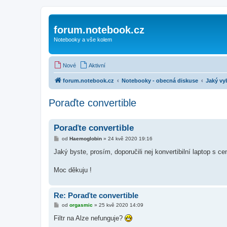
forum.notebook.cz
Notebooky a vše kolem
Nové
Aktivní
forum.notebook.cz
Notebooky - obecná diskuse
Jaký vy
Poraďte convertible
Poraďte convertible
P
od
Haemoglobin
»
24 kvě 2020 19:16
ř
í
Jaký byste, prosím, doporučili nej konvertibilní laptop s c
s
p
ě
Moc děkuju !
v
e
k
Re: Poraďte convertible
P
od
orgasmic
»
25 kvě 2020 14:09
ř
í
Filtr na Alze nefunguje?
s