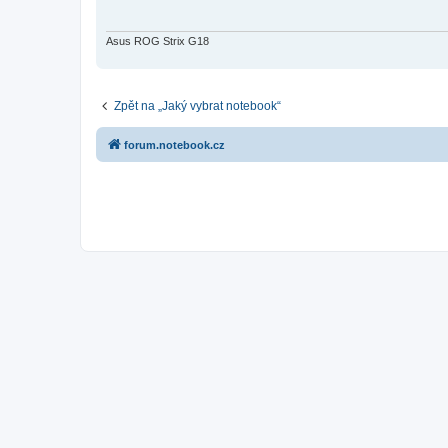
p
ě
v
e
Asus ROG Strix G18
k
Zpět na „Jaký vybrat notebook“
forum.notebook.cz