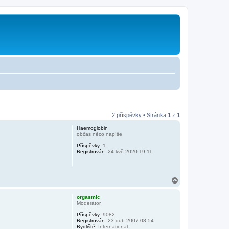
2 příspěvky • Stránka
1
z
1
Haemoglobin
občas něco napíše
Příspěvky:
1
Registrován:
24 kvě 2020 19:11
N
a
h
orgasmic
o
Moderátor
r
Příspěvky:
9082
u
Registrován:
23 dub 2007 08:54
Bydliště:
International