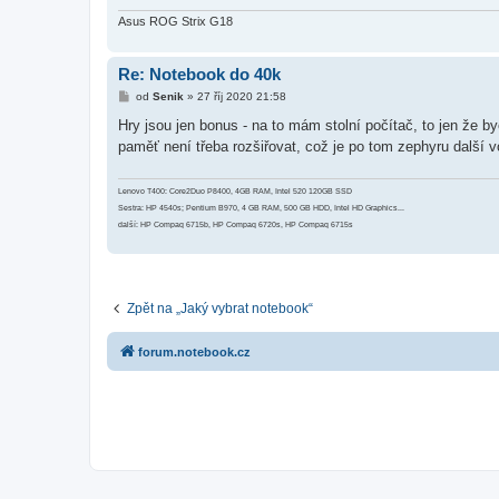
v
e
Asus ROG Strix G18
k
Re: Notebook do 40k
P
od
Senik
»
27 říj 2020 21:58
ř
í
Hry jsou jen bonus - na to mám stolní počítač, to jen že 
s
paměť není třeba rozšiřovat, což je po tom zephyru další v
p
ě
v
e
Lenovo T400: Core2Duo P8400, 4GB RAM, Intel 520 120GB SSD
k
Sestra: HP 4540s; Pentium B970, 4 GB RAM, 500 GB HDD, Intel HD Graphics...
další: HP Compaq 6715b, HP Compaq 6720s, HP Compaq 6715s
Zpět na „Jaký vybrat notebook“
forum.notebook.cz