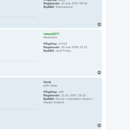
u
Registrován:
23 dub 2007 08:54
Bydliště:
International
N
a
h
roman2277
o
Moderátor
r
Příspěvky:
10705
u
Registrován:
30 dub 2008 10:22
Bydliště:
okolí Prahy
N
a
h
Senik
o
píše často
r
Příspěvky:
149
u
Registrován:
21 črc 2007 16:10
Bydliště:
Desná v Jizerských Horách /
Hradec Králové
N
a