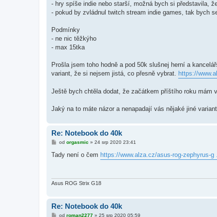
- hry spíše indie nebo starší, možná bych si představila, 
- pokud by zvládnul twitch stream indie games, tak bych se
Podmínky
- ne nic těžkýho
- max 15tka
Prošla jsem toho hodně a pod 50k slušnej herní a kancelář
variant, že si nejsem jistá, co přesně vybrat.
https://www.a
Ještě bych chtěla dodat, že začátkem příštího roku mám v
Jaký na to máte názor a nenapadají vás nějaké jiné varian
Re: Notebook do 40k
P
od
orgasmic
»
24 srp 2020 23:41
ř
í
Tady není o čem
https://www.alza.cz/asus-rog-zephyrus-g 
s
p
ě
v
e
Asus ROG Strix G18
k
Re: Notebook do 40k
P
od
roman2277
»
25 srp 2020 05:59