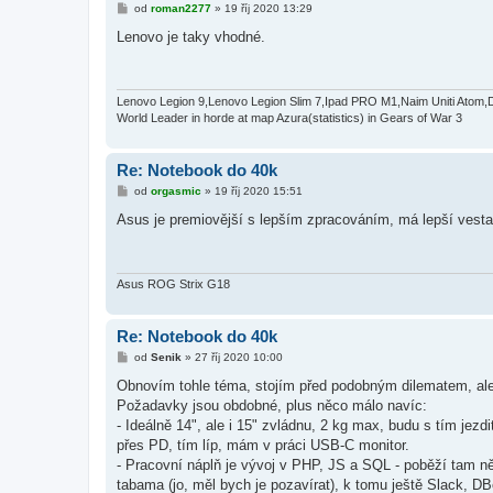
P
od
roman2277
»
19 říj 2020 13:29
ř
í
Lenovo je taky vhodné.
s
p
ě
v
e
Lenovo Legion 9,Lenovo Legion Slim 7,Ipad PRO M1,Naim Uniti Atom,
k
World Leader in horde at map Azura(statistics) in Gears of War 3
Re: Notebook do 40k
P
od
orgasmic
»
19 říj 2020 15:51
ř
í
Asus je premiovější s lepším zpracováním, má lepší vestav
s
p
ě
v
e
Asus ROG Strix G18
k
Re: Notebook do 40k
P
od
Senik
»
27 říj 2020 10:00
ř
í
Obnovím tohle téma, stojím před podobným dilematem, al
s
Požadavky jsou obdobné, plus něco málo navíc:
p
ě
- Ideálně 14", ale i 15" zvládnu, 2 kg max, budu s tím jezd
v
přes PD, tím líp, mám v práci USB-C monitor.
e
k
- Pracovní náplň je vývoj v PHP, JS a SQL - poběží tam n
tabama (jo, měl bych je pozavírat), k tomu ještě Slack, D