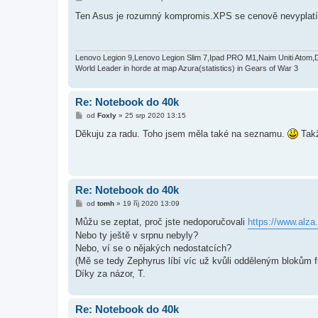
ř
í
Ten Asus je rozumný kompromis.XPS se cenově nevyplat
s
p
ě
v
e
Lenovo Legion 9,Lenovo Legion Slim 7,Ipad PRO M1,Naim Uniti Atom,
k
World Leader in horde at map Azura(statistics) in Gears of War 3
Re: Notebook do 40k
P
od
Foxly
»
25 srp 2020 13:15
ř
í
Děkuju za radu. Toho jsem měla také na seznamu.
Takž
s
p
ě
v
e
k
Re: Notebook do 40k
P
od
tomh
»
19 říj 2020 13:09
ř
í
Můžu se zeptat, proč jste nedoporučovali
https://www.alza
s
Nebo ty ještě v srpnu nebyly?
p
ě
Nebo, ví se o nějakých nedostatcích?
v
(Mě se tedy Zephyrus líbí víc už kvůli odděleným blokům f
e
k
Díky za názor, T.
Re: Notebook do 40k