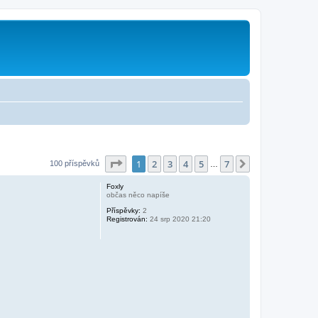
Stránka
1
z
7
1
2
3
4
5
7
Další
100 příspěvků
…
Foxly
občas něco napíše
Příspěvky:
2
Registrován:
24 srp 2020 21:20