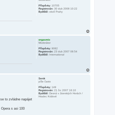
r
Příspěvky:
10705
u
Registrován:
30 dub 2008 10:22
Bydliště:
okolí Prahy
N
a
h
orgasmic
o
Moderátor
r
Příspěvky:
9082
u
Registrován:
23 dub 2007 08:54
Bydliště:
International
N
a
h
Senik
o
píše často
r
Příspěvky:
149
u
Registrován:
21 črc 2007 16:10
Bydliště:
Desná v Jizerských Horách /
Hradec Králové
 se to zvládne napájet
 Opera s asi 100