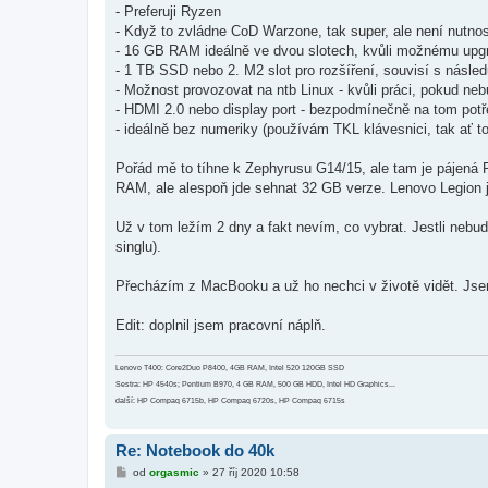
- Preferuji Ryzen
- Když to zvládne CoD Warzone, tak super, ale není nutno
- 16 GB RAM ideálně ve dvou slotech, kvůli možnému upg
- 1 TB SSD nebo 2. M2 slot pro rozšíření, souvisí s násle
- Možnost provozovat na ntb Linux - kvůli práci, pokud neb
- HDMI 2.0 nebo display port - bezpodmínečně na tom potř
- ideálně bez numeriky (používám TKL klávesnici, tak ať to 
Pořád mě to tíhne k Zephyrusu G14/15, ale tam je pájená 
RAM, ale alespoň jde sehnat 32 GB verze. Lenovo Legion j
Už v tom ležím 2 dny a fakt nevím, co vybrat. Jestli nebu
singlu).
Přecházím z MacBooku a už ho nechci v životě vidět. Jse
Edit: doplnil jsem pracovní náplň.
Lenovo T400: Core2Duo P8400, 4GB RAM, Intel 520 120GB SSD
Sestra: HP 4540s; Pentium B970, 4 GB RAM, 500 GB HDD, Intel HD Graphics...
další: HP Compaq 6715b, HP Compaq 6720s, HP Compaq 6715s
Re: Notebook do 40k
P
od
orgasmic
»
27 říj 2020 10:58
ř