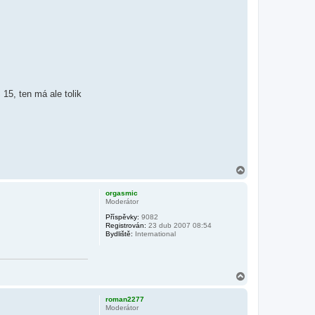
15, ten má ale tolik
N
a
h
orgasmic
o
Moderátor
r
Příspěvky:
9082
u
Registrován:
23 dub 2007 08:54
Bydliště:
International
N
a
h
roman2277
o
Moderátor
r