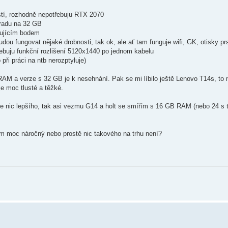
stí, rozhodně nepotřebuju RTX 2070
radu na 32 GB
dujícím bodem
udou fungovat nějaké drobnosti, tak ok, ale ať tam funguje wifi, GK, otisky p
ebuju funkční rozlišení 5120x1440 po jednom kabelu
při práci na ntb nerozptyluje)
RAM a verze s 32 GB je k nesehnání. Pak se mi líbilo ještě Lenovo T14s, to
e moc tlusté a těžké.
de nic lepšího, tak asi vezmu G14 a holt se smířím s 16 GB RAM (nebo 24 s 
m moc náročný nebo prostě nic takového na trhu není?