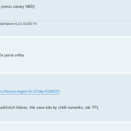
í.(mimo záruky NBD)
Dali Epicon 6,LG OLED TV
e jasná volba.
.cz/lenovo-legion-5i-15?dq=6190015
unkčních kláves. Ale zase kdo by chtěl numeriku, tak TP).