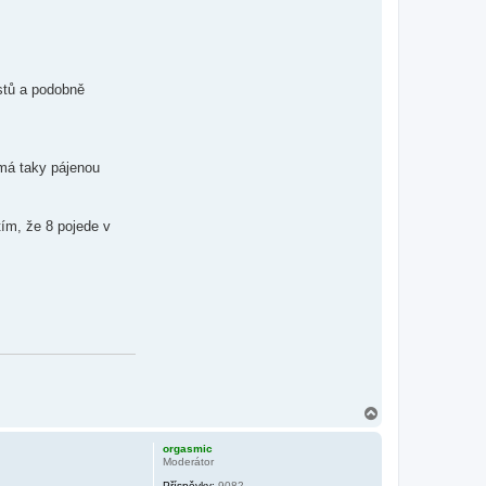
rstů a podobně
 má taky pájenou
tím, že 8 pojede v
N
a
h
orgasmic
o
Moderátor
r
Příspěvky:
9082