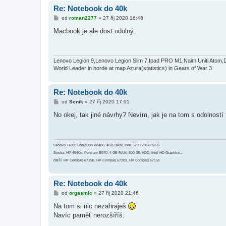
Re: Notebook do 40k
P
od
roman2277
»
27 říj 2020 16:46
ř
í
Macbook je ale dost odolný.
s
p
ě
v
e
Lenovo Legion 9,Lenovo Legion Slim 7,Ipad PRO M1,Naim Uniti Atom,
k
World Leader in horde at map Azura(statistics) in Gears of War 3
Re: Notebook do 40k
P
od
Senik
»
27 říj 2020 17:01
ř
í
No okej, tak jiné návrhy? Nevím, jak je na tom s odolnost
s
p
ě
v
e
Lenovo T400: Core2Duo P8400, 4GB RAM, Intel 520 120GB SSD
k
Sestra: HP 4540s; Pentium B970, 4 GB RAM, 500 GB HDD, Intel HD Graphics...
další: HP Compaq 6715b, HP Compaq 6720s, HP Compaq 6715s
Re: Notebook do 40k
P
od
orgasmic
»
27 říj 2020 21:46
ř
í
Na tom si nic nezahraješ
s
Navíc paměť nerozšíříš.
p
ě