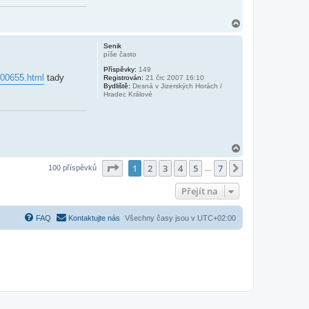
N
a
h
Senik
o
píše často
r
Příspěvky:
149
u
 00655.html
tady
Registrován:
21 črc 2007 16:10
Bydliště:
Desná v Jizerských Horách /
Hradec Králové
N
a
Stránka
1
z
7
1
2
3
4
5
7
h
Další
100 příspěvků
…
o
r
Přejít na
u
FAQ
Kontaktujte nás
Všechny časy jsou v
UTC+02:00