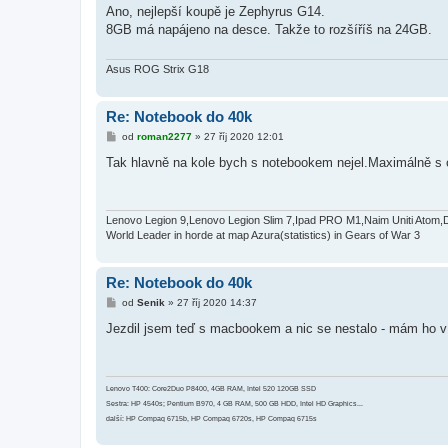
í
Ano, nejlepší koupě je Zephyrus G14.
s
8GB má napájeno na desce. Takže to rozšíříš na 24GB.
p
ě
v
e
Asus ROG Strix G18
k
Re: Notebook do 40k
P
od
roman2277
»
27 říj 2020 12:01
ř
í
Tak hlavně na kole bych s notebookem nejel.Maximálně s
s
p
ě
v
e
Lenovo Legion 9,Lenovo Legion Slim 7,Ipad PRO M1,Naim Uniti Atom,
k
World Leader in horde at map Azura(statistics) in Gears of War 3
Re: Notebook do 40k
P
od
Senik
»
27 říj 2020 14:37
ř
í
Jezdil jsem teď s macbookem a nic se nestalo - mám ho v 
s
p
ě
v
e
Lenovo T400: Core2Duo P8400, 4GB RAM, Intel 520 120GB SSD
k
Sestra: HP 4540s; Pentium B970, 4 GB RAM, 500 GB HDD, Intel HD Graphics...
další: HP Compaq 6715b, HP Compaq 6720s, HP Compaq 6715s