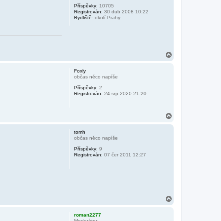
Příspěvky:
10705
u
Registrován:
30 dub 2008 10:22
Bydliště:
okolí Prahy
N
a
h
Foxly
o
občas něco napíše
r
Příspěvky:
2
u
Registrován:
24 srp 2020 21:20
N
a
h
tomh
o
občas něco napíše
r
Příspěvky:
9
u
Registrován:
07 čer 2011 12:27
N
a
h
roman2277
o
Moderátor