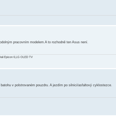
 odolným pracovním modelem.A to rozhodně ten Asus není.
Dali Epicon 6,LG OLED TV
batohu v polstrovaném pouzdru. A jezdím po silnici/asfaltový cyklostezce.