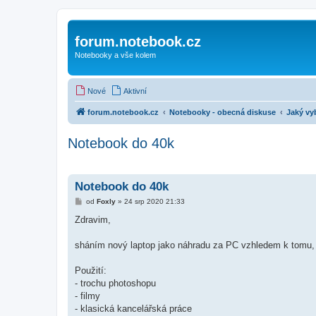
forum.notebook.cz
Notebooky a vše kolem
Nové
Aktivní
forum.notebook.cz
Notebooky - obecná diskuse
Jaký vy
Notebook do 40k
Notebook do 40k
P
od
Foxly
»
24 srp 2020 21:33
ř
í
Zdravim,
s
p
ě
sháním nový laptop jako náhradu za PC vzhledem k tomu,
v
e
k
Použití:
- trochu photoshopu
- filmy
- klasická kancelářská práce