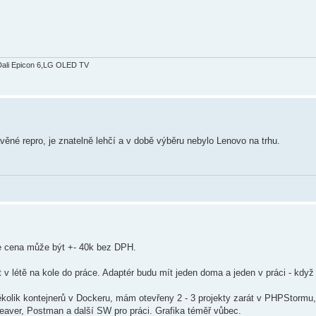
Dali Epicon 6,LG OLED TV
ěné repro, je znatelně lehčí a v době výběru nebylo Lenovo na trhu.
e cena může být +- 40k bez DPH.
it v létě na kole do práce. Adaptér budu mít jeden doma a jeden v práci - když
ěkolik kontejnerů v Dockeru, mám otevřeny 2 - 3 projekty zarát v PHPStormu,
Beaver, Postman a další SW pro práci. Grafika téměř vůbec.