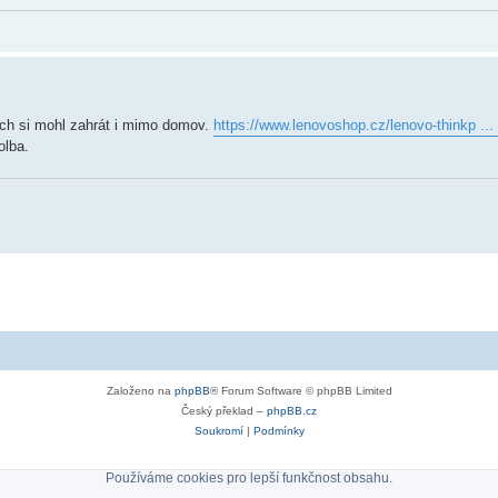
bych si mohl zahrát i mimo domov.
https://www.lenovoshop.cz/lenovo-thinkp ...
olba.
Založeno na
phpBB
® Forum Software © phpBB Limited
Český překlad –
phpBB.cz
Soukromí
|
Podmínky
Používáme cookies pro lepší funkčnost obsahu.