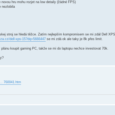
že novou hru mohu rozjet na low detaily (žádné FPS)
 nezlobila
skej stroj se hledá těžce. Zatím nejlepším kompromisem se mi zdál Dell XPS 
lza.cz/dell-xps-15?dq=5666447
se mi zdá ok ale taky je 8k přes limit.
 plánu koupit gaming PC, takže se mi do laptopu nechce investovat 70k.
ty?
... 760041.htm