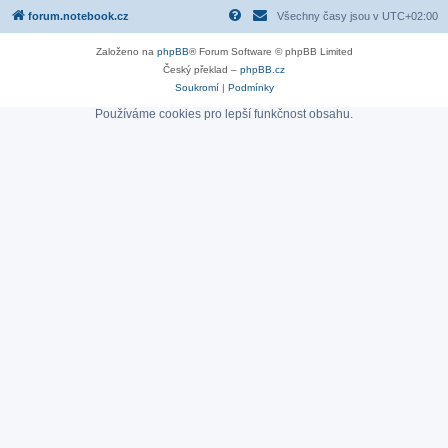
forum.notebook.cz
Všechny časy jsou v
UTC+02:00
Založeno na
phpBB
® Forum Software © phpBB Limited
Český překlad –
phpBB.cz
Soukromí
|
Podmínky
Používáme cookies pro lepší funkčnost obsahu.