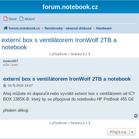
forum.notebook.cz
Nové
Aktivní
forum.notebook.cz
Notebooky - obecná diskuse
Hardware
externí box s ventilátorem IronWolf 2TB a
notebook
1 příspěvek • Stránka
1
z
1
tomino007
píše často
externí box s ventilátorem IronWolf 2TB a notebook
P
04 říj 2020 14:07
ř
í
Ahoj můžete mi doporučit nebo vyvrátit externí box s ventilátorem od ICY
s
BOX 138SK-B, který by se připojoval do notebooku HP ProBook 455 G6
p
ě
v
předem děkuji.
e
k
1 příspěvek • Stránka
1
z
1
Přejít na