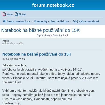
forum.notebook.cz
Nové
Aktivní
forum.notebook.cz
Notebooky - obecná diskuse
Jaký vybrat notebook
Notebook na běžné používání do 15K
3 příspěvky • Stránka
1
z
1
Vojta1
občas něco napíše
Notebook na běžné používání do 15K
P
04 říj 2020 20:05
ř
í
Zdravím všechny,
s
potřeboval bych poradit s výběrem notasu, velikost 14"-15".
p
ě
Používat ho budu na práci jako je office, fotky, videa-jednoduche upravy
v
videa v Pinnacle Studiu, internet, sem tam nějaká práce v 2D kreslicm
e
k
SW Auto Cad.
Vybíram s těchto modelů, ale klidně nabídněte i jiné v obdobne cen.
relaci , repasy neřeším jelikož je to pro mě jedna velká neznámá.
Prosím o vaše názory, zkušeností, doporučení, atd.
Předem díky.