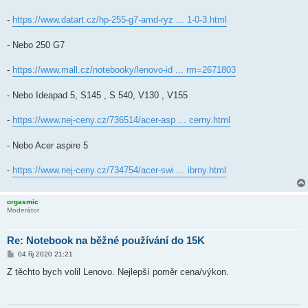
-
https://www.datart.cz/hp-255-g7-amd-ryz ... 1-0-3.html
- Nebo 250 G7
-
https://www.mall.cz/notebooky/lenovo-id ... rm=2671803
- Nebo Ideapad 5, S145 , S 540, V130 , V155
-
https://www.nej-ceny.cz/736514/acer-asp ... cerny.html
- Nebo Acer aspire 5
-
https://www.nej-ceny.cz/734754/acer-swi ... ibrny.html
orgasmic
Moderátor
Re: Notebook na běžné používání do 15K
P
04 říj 2020 21:21
ř
í
Z těchto bych volil Lenovo. Nejlepší poměr cena/výkon.
s
p
ě
v