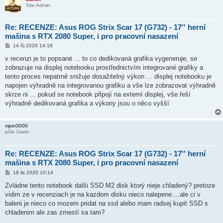
Site Admin
Re: RECENZE: Asus ROG Strix Scar 17 (G732) - 17'' herní
mašina s RTX 2080 Super, i pro pracovní nasazení
P
14 říj 2020 14:18
ř
í
v recenzi je to popsané ... to co dedikovaná grafika vygeneruje, se
s
zobrazuje na displej notebooku prostřednictvím integrované grafiky a
p
ě
tento proces nepatrně snižuje dosažitelný výkon ... displej notebooku je
v
napojen výhradně na integrovanou grafiku a vše lze zobrazovat výhradně
e
k
skrze ni ... pokud se notebook připojí na externí displej, vše řeší
výhradně dedikovaná grafika a výkony jsou o něco vyšší
viper3000
píše často
Re: RECENZE: Asus ROG Strix Scar 17 (G732) - 17'' herní
mašina s RTX 2080 Super, i pro pracovní nasazení
P
18 lis 2020 10:14
ř
í
Zvládne tento notebook dalši SSD M2 disk ktorý nieje chladený? pretoze
s
vidim ze v recenziach je na kazdom disku nieco nalepene....ale ci v
p
ě
baleni je nieco co mozem pridat na ssd alebo mam radsej kupit SSD s
v
chladenim ale zas zmestí sa tam?
e
k