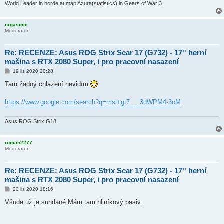
World Leader in horde at map Azura(statistics) in Gears of War 3
orgasmic
Moderátor
Re: RECENZE: Asus ROG Strix Scar 17 (G732) - 17'' herní
mašina s RTX 2080 Super, i pro pracovní nasazení
P
19 lis 2020 20:28
ř
í
Tam žádný chlazení nevidím
s
p
ě
https://www.google.com/search?q=msi+gt7 ... 3dWPM4-3oM
v
e
k
Asus ROG Strix G18
roman2277
Moderátor
Re: RECENZE: Asus ROG Strix Scar 17 (G732) - 17'' herní
mašina s RTX 2080 Super, i pro pracovní nasazení
P
20 lis 2020 18:16
ř
í
Všude už je sundané.Mám tam hliníkový pasiv.
s
p
ě