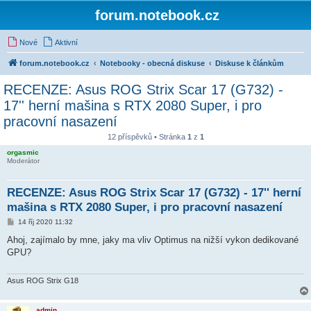
forum.notebook.cz
Nové
Aktivní
forum.notebook.cz
Notebooky - obecná diskuse
Diskuse k článkům
RECENZE: Asus ROG Strix Scar 17 (G732) -
17'' herní mašina s RTX 2080 Super, i pro
pracovní nasazení
12 příspěvků • Stránka
1
z
1
orgasmic
Moderátor
RECENZE: Asus ROG Strix Scar 17 (G732) - 17'' herní
mašina s RTX 2080 Super, i pro pracovní nasazení
P
14 říj 2020 11:32
ř
í
Ahoj, zajímalo by mne, jaky ma vliv Optimus na nižší vykon dedikované
s
GPU?
p
ě
v
e
Asus ROG Strix G18
k
admin