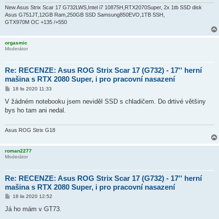
New Asus Strix Scar 17 G732LWS,Intel i7 10875H,RTX2070Super, 2x 1tb SSD disk
Asus G751JT,12GB Ram,250GB SSD Samsung850EVO,1TB SSH,
GTX970M OC +135 /+550
orgasmic
Moderátor
Re: RECENZE: Asus ROG Strix Scar 17 (G732) - 17'' herní
mašina s RTX 2080 Super, i pro pracovní nasazení
P
18 lis 2020 11:33
ř
í
V žádném notebooku jsem neviděl SSD s chladičem. Do drtivé většiny
s
bys ho tam ani nedal.
p
ě
v
e
Asus ROG Strix G18
k
roman2277
Moderátor
Re: RECENZE: Asus ROG Strix Scar 17 (G732) - 17'' herní
mašina s RTX 2080 Super, i pro pracovní nasazení
P
18 lis 2020 12:52
ř
í
Já ho mám v GT73.
s