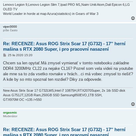
v
e
Lenovo Legion 9,Lenovo Legion Slim 7,Ipad PRO M1,Naim Uniti Atom,Dali Epicon 6,LG
k
OLED TV
World Leader in horde at map Azura(statistics) in Gears of War 3
viper3000
píše často
Re: RECENZE: Asus ROG Strix Scar 17 (G732) - 17'' herní
mašina s RTX 2080 Super, i pro pracovní nasazení
P
25 lis 2020 15:20
ř
í
Chcem sa len opytať.Má zmysel vymienať v tomto notebooku zakladne
s
DDR4 3200MHz CL22 za nejake CL16? Pozrel som vela videii na youtube
p
ě
ale mne sa to zda vsetko rovnake v hrách...ci má vobec zmysel to riešiť?
v
A kde by so mto spoznal ten rozdiel? Diky za odpovede.
e
k
New Asus Strix Scar 17 G732LWS,Intel i7 10875H,RTX2070Super, 2x 1tb SSD disk
Asus G751JT,12GB Ram,250GB SSD Samsung850EVO,1TB SSH,
GTX970M OC +135 /+550
orgasmic
Moderátor
Re: RECENZE: Asus ROG Strix Scar 17 (G732) - 17'' herní
mašina s RTX 2080 Super, i pro pracovní nasazení