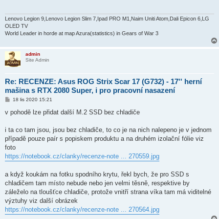
p
ě
v
e
Lenovo Legion 9,Lenovo Legion Slim 7,Ipad PRO M1,Naim Uniti Atom,Dali Epicon 6,LG
k
OLED TV
World Leader in horde at map Azura(statistics) in Gears of War 3
admin
Site Admin
Re: RECENZE: Asus ROG Strix Scar 17 (G732) - 17'' herní
mašina s RTX 2080 Super, i pro pracovní nasazení
P
18 lis 2020 15:21
ř
í
v pohodě lze přidat další M.2 SSD bez chladiče
s
p
ě
i ta co tam jsou, jsou bez chladiče, to co je na nich nalepeno je v jednom
v
případě pouze paír s popiskem produktu a na druhém izolační fólie viz
e
k
foto
https://notebook.cz/clanky/recenze-note ... 270559.jpg
a když koukám na fotku spodního krytu, řekl bych, že pro SSD s
chladičem tam místo nebude nebo jen velmi těsně, respektive by
záleželo na tloušťce chladiče, protože vnitří strana víka tam má viditelné
výztuhy viz další obrázek
https://notebook.cz/clanky/recenze-note ... 270564.jpg