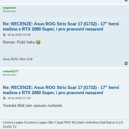
orgasmic
Moderátor
Re: RECENZE: Asus ROG Strix Scar 17 (G732) - 17'' herní
mašina s RTX 2080 Super, i pro pracovní nasazení
P
18 lis 2020 15:35
ř
í
Roman: Pošli fotku
s
p
ě
v
e
Asus ROG Strix G18
k
roman2277
Moderátor
Re: RECENZE: Asus ROG Strix Scar 17 (G732) - 17'' herní
mašina s RTX 2080 Super, i pro pracovní nasazení
P
19 lis 2020 17:32
ř
í
Youtube.Máš tam spoustu rozborek.
s
p
ě
v
e
Lenovo Legion 9,Lenovo Legion Slim 7,Ipad PRO M1,Naim Uniti Atom,Dali Epicon 6,LG
k
OLED TV