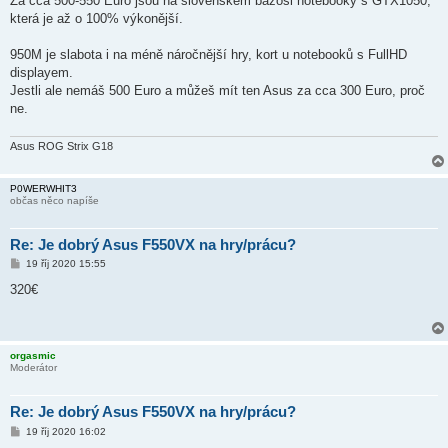
Za cca 500-550 Euro jsou na slovenském bazosi notebooky s GTX1050,
v
která je až o 100% výkonější.
e
k
950M je slabota i na méně náročnější hry, kort u notebooků s FullHD
displayem.
Jestli ale nemáš 500 Euro a můžeš mít ten Asus za cca 300 Euro, proč
ne.
Asus ROG Strix G18
P0WERWHIT3
občas něco napíše
Re: Je dobrý Asus F550VX na hry/prácu?
P
19 říj 2020 15:55
ř
í
320€
s
p
ě
v
e
orgasmic
k
Moderátor
Re: Je dobrý Asus F550VX na hry/prácu?
P
19 říj 2020 16:02
ř