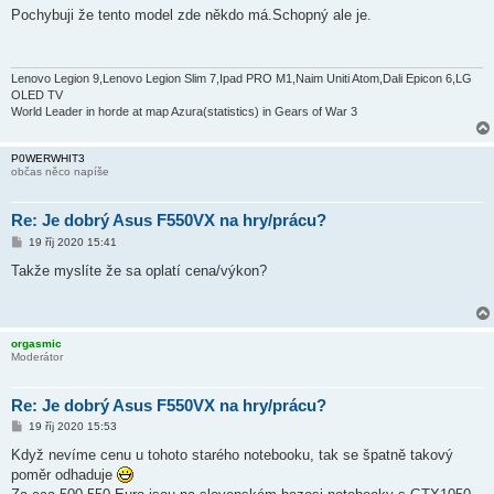
í
Pochybuji že tento model zde někdo má.Schopný ale je.
s
p
ě
v
e
Lenovo Legion 9,Lenovo Legion Slim 7,Ipad PRO M1,Naim Uniti Atom,Dali Epicon 6,LG
k
OLED TV
World Leader in horde at map Azura(statistics) in Gears of War 3
P0WERWHIT3
občas něco napíše
Re: Je dobrý Asus F550VX na hry/prácu?
P
19 říj 2020 15:41
ř
í
Takže myslíte že sa oplatí cena/výkon?
s
p
ě
v
e
orgasmic
k
Moderátor
Re: Je dobrý Asus F550VX na hry/prácu?
P
19 říj 2020 15:53
ř
í
Když nevíme cenu u tohoto starého notebooku, tak se špatně takový
s
poměr odhaduje
p
ě