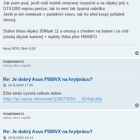
í
Jak jsem psal, jestli máš hodně omezený rozpočet a na nějaký jetý s
s
GTX1050 nejsou peníze, tak to není tak špatná nabídka.
p
ě
Jestli je ten notebook v parádním stavu, tak ho před koupí pořádně
v
otestuj.
e
k
Stáhni třeba nějaký 3DMark 11 a otestuj s chodem na baterii i ze sítě
(sleduj úbytek baterie) + teploty třeba přes HWiNFO
Asus ROG Strix G18
P0WERWHIT3
občas něco napíše
Re: Je dobrý Asus F550VX na hry/prácu?
P
19 říj 2020 17:20
ř
í
Ešte tento vyzerá celkom dobre-
s
https://pc.bazos.sk/inzerat/115827303/h ... 62-6qd.php
p
ě
v
e
P0WERWHIT3
k
občas něco napíše
Re: Je dobrý Asus F550VX na hry/prácu?
P
19 říj 2020 18:13