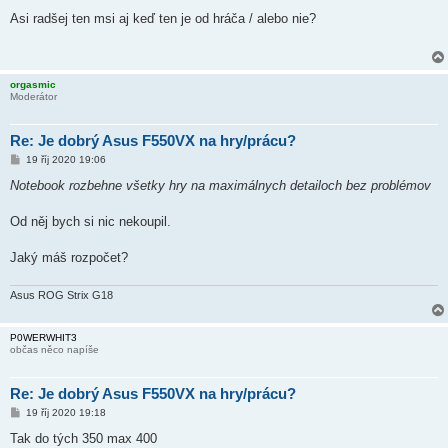
ř
í
Asi radšej ten msi aj keď ten je od hráča / alebo nie?
s
p
ě
v
e
orgasmic
k
Moderátor
Re: Je dobrý Asus F550VX na hry/prácu?
P
19 říj 2020 19:06
ř
í
Notebook rozbehne všetky hry na maximálnych detailoch bez problémov
s
p
ě
Od něj bych si nic nekoupil.
v
e
k
Jaký máš rozpočet?
Asus ROG Strix G18
P0WERWHIT3
občas něco napíše
Re: Je dobrý Asus F550VX na hry/prácu?
P
19 říj 2020 19:18
ř
í
Tak do tých 350 max 400
s