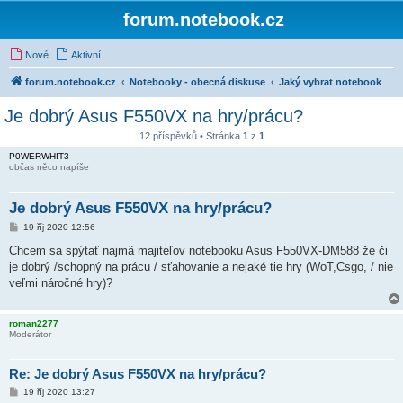
forum.notebook.cz
Nové
Aktivní
forum.notebook.cz
Notebooky - obecná diskuse
Jaký vybrat notebook
Je dobrý Asus F550VX na hry/prácu?
12 příspěvků • Stránka
1
z
1
P0WERWHIT3
občas něco napíše
Je dobrý Asus F550VX na hry/prácu?
P
19 říj 2020 12:56
ř
í
Chcem sa spýtať najmä majiteľov notebooku Asus F550VX-DM588 že či
s
je dobrý /schopný na prácu / sťahovanie a nejaké tie hry (WoT,Csgo, / nie
p
ě
veľmi náročné hry)?
v
e
k
roman2277
Moderátor
Re: Je dobrý Asus F550VX na hry/prácu?
P
19 říj 2020 13:27
ř