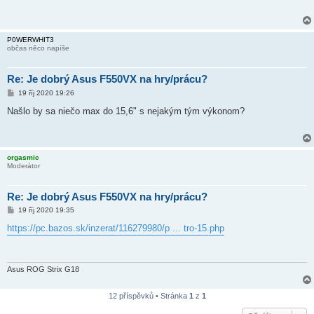
p
ě
v
e
P0WERWHIT3
k
občas něco napíše
Re: Je dobrý Asus F550VX na hry/prácu?
P
19 říj 2020 19:26
ř
í
Našlo by sa niečo max do 15,6" s nejakým tým výkonom?
s
p
ě
v
e
orgasmic
k
Moderátor
Re: Je dobrý Asus F550VX na hry/prácu?
P
19 říj 2020 19:35
ř
í
https://pc.bazos.sk/inzerat/116279980/p ... tro-15.php
s
p
ě
v
e
Asus ROG Strix G18
k
12 příspěvků • Stránka
1
z
1