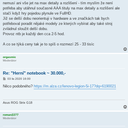
nemusí ani vše jet na max detaily a rozlišení - tím myslím že není
potřeba aby utáhnul současné AAA tituly na max detaily a rozlišení ale
stačí když hry pojedou plynule ve FullHD.
Již se delší dobu neorientuji v hardware a ve značkách tak bych
potřeboval poradit nějaké modely ze kterých vybírat aby také stroj
zvládnul sloužit delší dobu.
Provoz ntb je každý den cca 2-5 hod.
A co se týká ceny tak je to spíš o rozmezí 25 - 33 tisíc
orgasmic
Moderátor
Re: "Herní" notebook ~ 30.000,-
P
03 lis 2020 16:00
ř
í
Něco podobného?
https://m.alza.cz/lenovo-legion-5i-17?dq=6190021
s
p
ě
v
e
Asus ROG Strix G18
k
roman2277
Moderátor