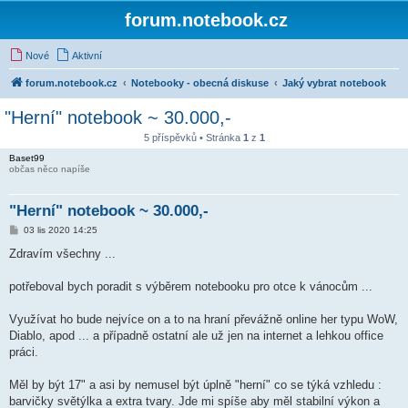
forum.notebook.cz
Nové
Aktivní
forum.notebook.cz
Notebooky - obecná diskuse
Jaký vybrat notebook
"Herní" notebook ~ 30.000,-
5 příspěvků • Stránka
1
z
1
Baset99
občas něco napíše
"Herní" notebook ~ 30.000,-
P
03 lis 2020 14:25
ř
í
Zdravím všechny ...
s
p
ě
potřeboval bych poradit s výběrem notebooku pro otce k vánocům ...
v
e
k
Využívat ho bude nejvíce on a to na hraní převážně online her typu WoW,
Diablo, apod ... a případně ostatní ale už jen na internet a lehkou office
práci.
Měl by být 17" a asi by nemusel být úplně "herní" co se týká vzhledu :
barvičky světýlka a extra tvary. Jde mi spíše aby měl stabilní výkon a