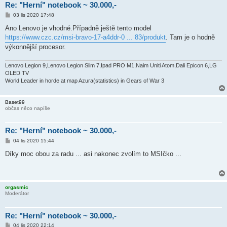
Re: "Herní" notebook ~ 30.000,-
P
03 lis 2020 17:48
ř
í
Ano Lenovo je vhodné.Případně ještě tento model
s
https://www.czc.cz/msi-bravo-17-a4ddr-0 ... 83/produkt
. Tam je o hodně
p
ě
výkonnější procesor.
v
e
k
Lenovo Legion 9,Lenovo Legion Slim 7,Ipad PRO M1,Naim Uniti Atom,Dali Epicon 6,LG
OLED TV
World Leader in horde at map Azura(statistics) in Gears of War 3
Baset99
občas něco napíše
Re: "Herní" notebook ~ 30.000,-
P
04 lis 2020 15:44
ř
í
Díky moc obou za radu ... asi nakonec zvolím to MSIčko ...
s
p
ě
v
e
orgasmic
k
Moderátor
Re: "Herní" notebook ~ 30.000,-
P
04 lis 2020 22:14