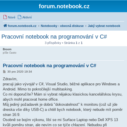
forum.notebook.cz
Nové
Aktivní
forum.notebook.cz
Notebooky - obecná diskuse
Jaký vybrat notebook
Pracovní notebook na programování v C#
3 příspěvky • Stránka
1
z
1
Broom
píše často
Pracovní notebook na programování v C#
P
30 pro 2020 19:34
ř
í
Zdravím,
s
pracuji jako vývojář v C#, Visual Studio, běžné aplikace pro Windows a
p
ě
Android. Mimo to pokročilejší multitasking.
v
Co mi doporučíte? Mám si vybrat nějakou klasickou kancelářskou krysu,
e
k
abych mohl pracovat home office.
Můj jediný požadavek je dobrá "dokovatelnost" k monitoru (což už jde
dneska vše díky USB-C) a chtěl bych notebook, který nebude mít poměr
stran 16:9.
Osobně se bojím výkonu, líbí se mi Surface Laptop nebo Dell XPS 13
kvůli poměru stran, ale nevím co se týče chlazení. Nebudou při