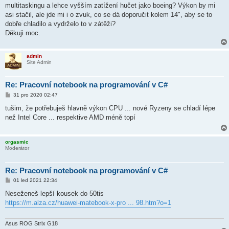
multitaskingu a lehce vyšším zatížení hučet jako boeing? Výkon by mi
asi stačil, ale jde mi i o zvuk, co se dá doporučit kolem 14", aby se to
dobře chladilo a vydrželo to v zátěži?
Děkuji moc.
admin
Site Admin
Re: Pracovní notebook na programování v C#
P
31 pro 2020 02:47
ř
í
tušim, že potřebuješ hlavně výkon CPU ... nové Ryzeny se chladí lépe
s
než Intel Core ... respektive AMD méně topí
p
ě
v
e
orgasmic
k
Moderátor
Re: Pracovní notebook na programování v C#
P
01 led 2021 22:34
ř
í
Neseženeš lepší kousek do 50tis
s
https://m.alza.cz/huawei-matebook-x-pro ... 98.htm?o=1
p
ě
v
e
Asus ROG Strix G18
k