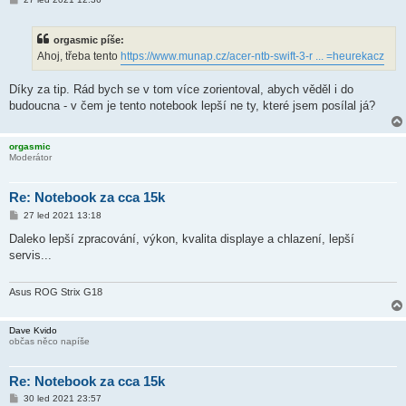
ř
í
s
orgasmic píše:
p
ě
Ahoj, třeba tento
https://www.munap.cz/acer-ntb-swift-3-r ... =heurekacz
v
e
k
Díky za tip. Rád bych se v tom více zorientoval, abych věděl i do
budoucna - v čem je tento notebook lepší ne ty, které jsem posílal já?
orgasmic
Moderátor
Re: Notebook za cca 15k
P
27 led 2021 13:18
ř
í
Daleko lepší zpracování, výkon, kvalita displaye a chlazení, lepší
s
servis...
p
ě
v
e
Asus ROG Strix G18
k
Dave Kvido
občas něco napíše
Re: Notebook za cca 15k
P
30 led 2021 23:57