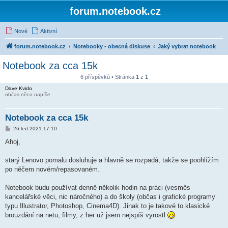
forum.notebook.cz
Nové
Aktivní
forum.notebook.cz
Notebooky - obecná diskuse
Jaký vybrat notebook
Notebook za cca 15k
6 příspěvků • Stránka
1
z
1
Dave Kvido
občas něco napíše
Notebook za cca 15k
P
26 led 2021 17:10
ř
í
Ahoj,
s
p
ě
starý Lenovo pomalu dosluhuje a hlavně se rozpadá, takže se poohlížím
v
po něčem novém/repasovaném.
e
k
Notebook budu používat denně několik hodin na práci (vesměs
kancelářské věci, nic náročného) a do školy (občas i grafické programy
typu Illustrator, Photoshop, Cinema4D). Jinak to je takové to klasické
brouzdání na netu, filmy, z her už jsem nejspíš vyrostl