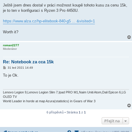
ř
í
Ještě jsem dnes dostal v práci možnost koupě tohoto kusu za cenu 15k,
s
je to ten v konfiguraci s Ryzen 3 Pro 4450U.
p
ě
v
https://www.alza.cz/hp-elitebook-840-g5 ... &visited=1
e
k
Worth it?
roman2277
Moderátor
Re: Notebook za cca 15k
P
31 led 2021 14:49
ř
í
To je Ok.
s
p
ě
v
e
Lenovo Legion 9,Lenovo Legion Slim 7,Ipad PRO M1,Naim Uniti Atom,Dali Epicon 6,LG
k
OLED TV
World Leader in horde at map Azura(statistics) in Gears of War 3
6 příspěvků • Stránka
1
z
1
Přejít na