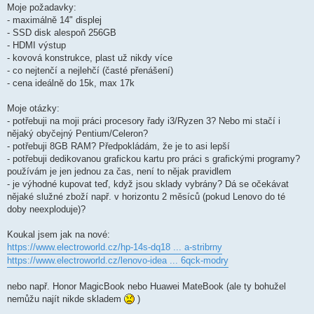
Moje požadavky:
- maximálně 14" displej
- SSD disk alespoň 256GB
- HDMI výstup
- kovová konstrukce, plast už nikdy více
- co nejtenčí a nejlehčí (časté přenášení)
- cena ideálně do 15k, max 17k
Moje otázky:
- potřebuji na moji práci procesory řady i3/Ryzen 3? Nebo mi stačí i
nějaký obyčejný Pentium/Celeron?
- potřebuji 8GB RAM? Předpokládám, že je to asi lepší
- potřebuji dedikovanou grafickou kartu pro práci s grafickými programy?
používám je jen jednou za čas, není to nějak pravidlem
- je výhodné kupovat teď, když jsou sklady vybrány? Dá se očekávat
nějaké služné zboží např. v horizontu 2 měsíců (pokud Lenovo do té
doby neexploduje)?
Koukal jsem jak na nové:
https://www.electroworld.cz/hp-14s-dq18 ... a-stribrny
https://www.electroworld.cz/lenovo-idea ... 6qck-modry
nebo např. Honor MagicBook nebo Huawei MateBook (ale ty bohužel
nemůžu najít nikde skladem
)