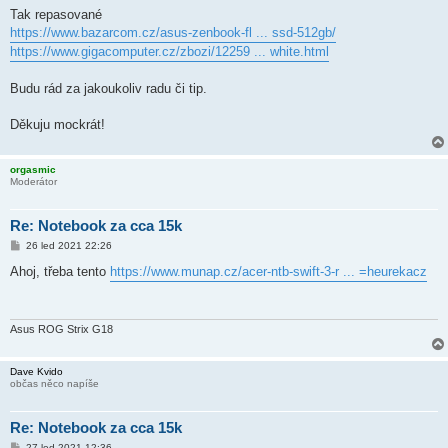
Tak repasované
https://www.bazarcom.cz/asus-zenbook-fl ... ssd-512gb/
https://www.gigacomputer.cz/zbozi/12259 ... white.html
Budu rád za jakoukoliv radu či tip.
Děkuju mockrát!
orgasmic
Moderátor
Re: Notebook za cca 15k
P
26 led 2021 22:26
ř
í
Ahoj, třeba tento
https://www.munap.cz/acer-ntb-swift-3-r ... =heurekacz
s
p
ě
v
e
Asus ROG Strix G18
k
Dave Kvido
občas něco napíše
Re: Notebook za cca 15k
P
27 led 2021 12:36