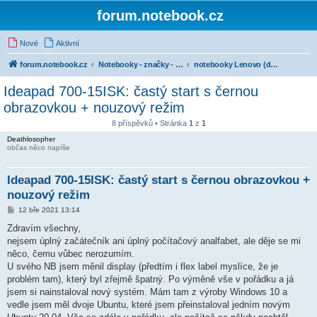
forum.notebook.cz
Nové
Aktivní
forum.notebook.cz
Notebooky - značky - kluby uživatelů
notebooky Lenovo (dříve IBM)
Ideapad 700-15ISK: častý start s černou
obrazovkou + nouzový režim
8 příspěvků • Stránka
1
z
1
Deathlosopher
občas něco napíše
Ideapad 700-15ISK: častý start s černou obrazovkou +
nouzový režim
P
12 bře 2021 13:14
ř
í
Zdravím všechny,
s
nejsem úplný začátečník ani úplný počítačový analfabet, ale děje se mi
p
ě
něco, čemu vůbec nerozumím.
v
U svého NB jsem měnil display (předtím i flex label myslíce, že je
e
k
problém tam), který byl zřejmě špatný. Po výměně vše v pořádku a já
jsem si nainstaloval nový systém. Mám tam z výroby Windows 10 a
vedle jsem měl dvoje Ubuntu, které jsem přeinstaloval jedním novým