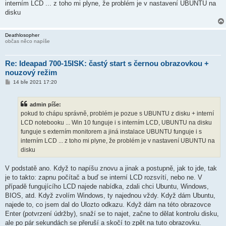
interním LCD ... z toho mi plyne, že problém je v nastavení UBUNTU na
e
k
disku
Deathlosopher
občas něco napíše
Re: Ideapad 700-15ISK: častý start s černou obrazovkou +
nouzový režim
P
14 bře 2021 17:20
ř
í
s
admin píše:
p
ě
pokud to chápu správně, problém je pozue s UBUNTU z disku + interní
v
LCD notebooku ... Win 10 funguje i s interním LCD, UBUNTU na disku
e
k
funguje s externím monitorem a jiná instalace UBUNTU funguje i s
interním LCD ... z toho mi plyne, že problém je v nastavení UBUNTU na
disku
V podstatě ano. Když to napíšu znovu a jinak a postupně, jak to jde, tak
je to takto: zapnu počítač a buď se interní LCD rozsvítí, nebo ne. V
případě fungujícího LCD najede nabídka, zdali chci Ubuntu, Windows,
BIOS, atd. Když zvolím Windows, ty najednou vždy. Když dám Ubuntu,
najede to, co jsem dal do Ulozto odkazu. Když dám na této obrazovce
Enter (potvrzení údržby), snaží se to najet, začne to dělat kontrolu disku,
ale po pár sekundách se přeruší a skočí to zpět na tuto obrazovku.