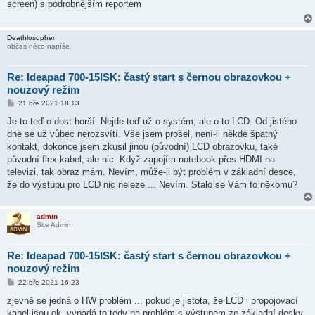
screen) s podrobnějším reportem
p
ě
v
e
Deathlosopher
k
občas něco napíše
Re: Ideapad 700-15ISK: častý start s černou obrazovkou +
nouzový režim
P
21 bře 2021 18:13
ř
í
Je to teď o dost horší. Nejde teď už o systém, ale o to LCD. Od jistého
s
dne se už vůbec nerozsvítí. Vše jsem prošel, není-li někde špatný
p
ě
kontakt, dokonce jsem zkusil jinou (původní) LCD obrazovku, také
v
původní flex kabel, ale nic. Když zapojím notebook přes HDMI na
e
k
televizi, tak obraz mám. Nevím, může-li být problém v základní desce,
že do výstupu pro LCD nic neleze ... Nevím. Stalo se Vám to někomu?
admin
Site Admin
Re: Ideapad 700-15ISK: častý start s černou obrazovkou +
nouzový režim
P
22 bře 2021 16:23
ř
í
zjevně se jedná o HW problém ... pokud je jistota, že LCD i propojovací
s
kabel jsou ok, vypadá to tedy na problém s výstupem ze základní desky