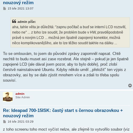
nouzový režim
P
15 bře 2021 13:07
ř
í
s
admin píše:
p
ě
aha, tahle věta je důležitá: "zapnu počítač a buď se interní LCD rozsvítí,
v
nebo ne" ... z toho lze soudit, že problém bude v HW, pravděpodobně
e
k
právě s novým LCD ... možná jen špatně zapojený konektor, možná
něco komplikovanějšího, ale to lze těžko soudit takhle na dálku ...
To se omlouvám, to jsem do původní zprávy zapomněl napsat. Chtě
nechtě to budu muset asi zase rozebrat. Ale stejně – pokud je jen špatně
zapojené LCD (ale dával jsem pozor, aby to bylo dobře), proč zlobí
čerstvě nainstalované Ubuntu. Kdyby někdo uměl ,,přeložit" ten výpis z
obrazovky, asi by se dalo zjistit mnohem více a zdali to třeba spolu
souvisí.
admin
Site Admin
Re: Ideapad 700-15ISK: častý start s černou obrazovkou +
nouzový režim
P
16 bře 2021 03:29
ř
í
z toho screenu toho moct vyčíst nelze, ale zřejmě to vytvořilo soubor (viz
s