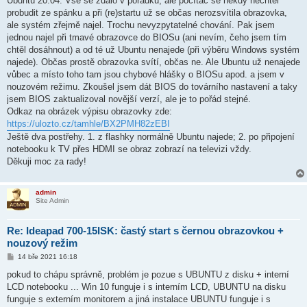
Ubuntu 20.04. Vše se zdálo v pořádku, ale počítač se někdy nechtěl
probudit ze spánku a při (re)startu už se občas nerozsvítila obrazovka,
ale systém zřejmě najel. Trochu nevyzpytatelné chování. Pak jsem
jednou najel při tmavé obrazovce do BIOSu (ani nevím, čeho jsem tím
chtěl dosáhnout) a od té už Ubuntu nenajede (při výběru Windows systém
najede). Občas prostě obrazovka svítí, občas ne. Ale Ubuntu už nenajede
vůbec a místo toho tam jsou chybové hlášky o BIOSu apod. a jsem v
nouzovém režimu. Zkoušel jsem dát BIOS do továrního nastavení a taky
jsem BIOS zaktualizoval novější verzí, ale je to pořád stejné.
Odkaz na obrázek výpisu obrazovky zde:
https://ulozto.cz/tamhle/BX2PMH82zEBI
Ještě dva postřehy. 1. z flashky normálně Ubuntu najede; 2. po připojení
notebooku k TV přes HDMI se obraz zobrazí na televizi vždy.
Děkuji moc za rady!
admin
Site Admin
Re: Ideapad 700-15ISK: častý start s černou obrazovkou +
nouzový režim
P
14 bře 2021 16:18
ř
í
pokud to chápu správně, problém je pozue s UBUNTU z disku + interní
s
LCD notebooku ... Win 10 funguje i s interním LCD, UBUNTU na disku
p
ě
funguje s externím monitorem a jiná instalace UBUNTU funguje i s
v