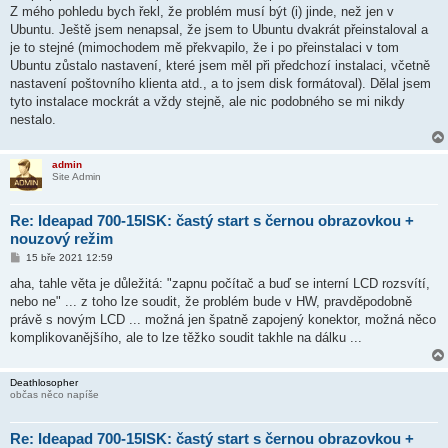
Z mého pohledu bych řekl, že problém musí být (i) jinde, než jen v
Ubuntu. Ještě jsem nenapsal, že jsem to Ubuntu dvakrát přeinstaloval a
je to stejné (mimochodem mě překvapilo, že i po přeinstalaci v tom
Ubuntu zůstalo nastavení, které jsem měl při předchozí instalaci, včetně
nastavení poštovního klienta atd., a to jsem disk formátoval). Dělal jsem
tyto instalace mockrát a vždy stejně, ale nic podobného se mi nikdy
nestalo.
admin
Site Admin
Re: Ideapad 700-15ISK: častý start s černou obrazovkou +
nouzový režim
P
15 bře 2021 12:59
ř
í
aha, tahle věta je důležitá: "zapnu počítač a buď se interní LCD rozsvítí,
s
nebo ne" ... z toho lze soudit, že problém bude v HW, pravděpodobně
p
ě
právě s novým LCD ... možná jen špatně zapojený konektor, možná něco
v
komplikovanějšího, ale to lze těžko soudit takhle na dálku ...
e
k
Deathlosopher
občas něco napíše
Re: Ideapad 700-15ISK: častý start s černou obrazovkou +