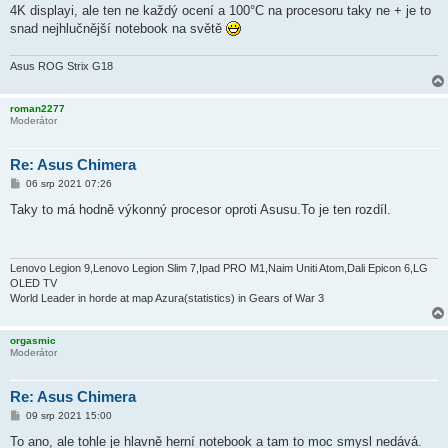
v
4K displayi, ale ten ne každý ocení a 100°C na procesoru taky ne + je to
e
k
snad nejhlučnější notebook na světě
Asus ROG Strix G18
roman2277
Moderátor
Re: Asus Chimera
P
06 srp 2021 07:26
ř
í
Taky to má hodně výkonný procesor oproti Asusu.To je ten rozdíl.
s
p
ě
v
e
Lenovo Legion 9,Lenovo Legion Slim 7,Ipad PRO M1,Naim Uniti Atom,Dali Epicon 6,LG
k
OLED TV
World Leader in horde at map Azura(statistics) in Gears of War 3
orgasmic
Moderátor
Re: Asus Chimera
P
09 srp 2021 15:00
ř
í
To ano, ale tohle je hlavně herní notebook a tam to moc smysl nedává.