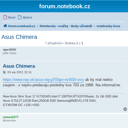
forum.notebook.cz
Nové
Aktivní
forum.notebook.cz
Notebooky - značky - kluby uživatelů
notebooky Asus
Asus Chimera
7 příspěvků • Stránka
1
z
1
viper3000
píše často
Asus Chimera
P
03 srp 2021 22:11
ř
í
https://www.nay.sk/asus-rog-g703gxr-ev003t-sivy
ak by mal niekto
s
zaujem...v nayku predavaju posledny kus 703 za 1999. Iba informačne.
p
ě
v
e
New Asus Strix Scar 17 G732LWS,Intel i7 10875H,RTX2070Super, 2x 1tb SSD disk
k
Asus G751JT,12GB Ram,250GB SSD Samsung850EVO,1TB SSH,
GTX970M OC +135 /+550
roman2277
Moderátor