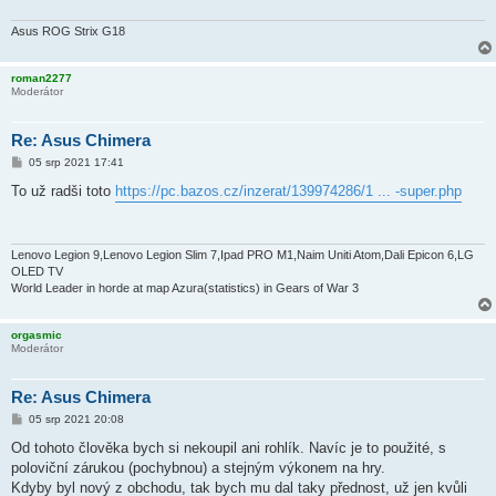
Asus ROG Strix G18
roman2277
Moderátor
Re: Asus Chimera
P
05 srp 2021 17:41
ř
í
To už radši toto
https://pc.bazos.cz/inzerat/139974286/1 ... -super.php
s
p
ě
v
e
Lenovo Legion 9,Lenovo Legion Slim 7,Ipad PRO M1,Naim Uniti Atom,Dali Epicon 6,LG
k
OLED TV
World Leader in horde at map Azura(statistics) in Gears of War 3
orgasmic
Moderátor
Re: Asus Chimera
P
05 srp 2021 20:08
ř
í
Od tohoto člověka bych si nekoupil ani rohlík. Navíc je to použité, s
s
poloviční zárukou (pochybnou) a stejným výkonem na hry.
p
ě
Kdyby byl nový z obchodu, tak bych mu dal taky přednost, už jen kvůli