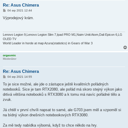
Re: Asus Chimera
P
04 srp 2021 12:44
ř
í
Výprodejový krám.
s
p
ě
v
e
Lenovo Legion 9,Lenovo Legion Slim 7,Ipad PRO M1,Naim Uniti Atom,Dali Epicon 6,LG
k
OLED TV
World Leader in horde at map Azura(statistics) in Gears of War 3
orgasmic
Moderátor
Re: Asus Chimera
P
04 srp 2021 14:55
ř
í
To je sice možné, ale jde o zástupce ještě kvalitních pořádných
s
notebooků. Sice je tam RTX2080, ale pořád má skoro stejný výkon jako
p
ě
drtivá většina notebooků s RTX3080 a k tomu má navíc pořádné tělo a
v
zvuk.
e
k
Já chtěl v první chvíli napsat to samé, ale G703 jsem měl a vzpoměl si
na bídný výkon dnešních notebookových RTX3080.
Za mě tedy nabídka výborná, když to chce někdo na hry.