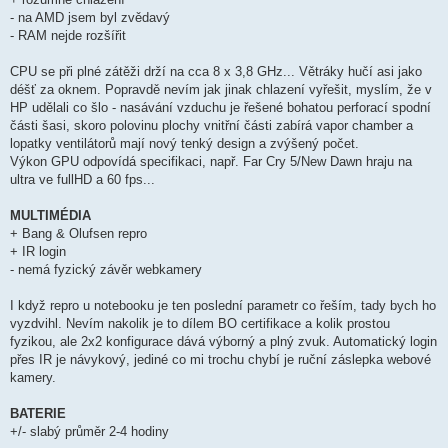
- na AMD jsem byl zvědavý
- RAM nejde rozšířit
CPU se při plné zátěži drží na cca 8 x 3,8 GHz... Větráky hučí asi jako
déšť za oknem. Popravdě nevím jak jinak chlazení vyřešit, myslím, že v
HP udělali co šlo - nasávání vzduchu je řešené bohatou perforací spodní
části šasi, skoro polovinu plochy vnitřní části zabírá vapor chamber a
lopatky ventilátorů mají nový tenký design a zvýšený počet.
Výkon GPU odpovídá specifikaci, např. Far Cry 5/New Dawn hraju na
ultra ve fullHD a 60 fps...
MULTIMÉDIA
+ Bang & Olufsen repro
+ IR login
- nemá fyzický závěr webkamery
I když repro u notebooku je ten poslední parametr co řeším, tady bych ho
vyzdvihl. Nevím nakolik je to dílem BO certifikace a kolik prostou
fyzikou, ale 2x2 konfigurace dává výborný a plný zvuk. Automatický login
přes IR je návykový, jediné co mi trochu chybí je ruční záslepka webové
kamery.
BATERIE
+/- slabý průměr 2-4 hodiny