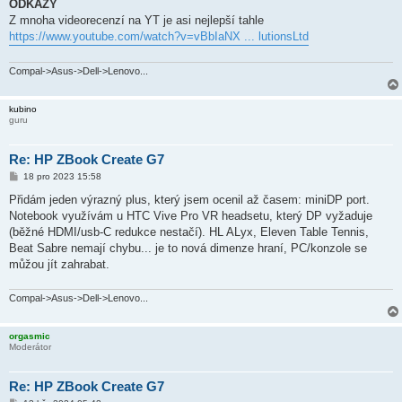
ODKAZY
Z mnoha videorecenzí na YT je asi nejlepší tahle
https://www.youtube.com/watch?v=vBbIaNX ... lutionsLtd
Compal->Asus->Dell->Lenovo...
kubino
guru
Re: HP ZBook Create G7
P
18 pro 2023 15:58
ř
í
Přidám jeden výrazný plus, který jsem ocenil až časem: miniDP port.
s
Notebook využívám u HTC Vive Pro VR headsetu, který DP vyžaduje
p
ě
(běžné HDMI/usb-C redukce nestačí). HL ALyx, Eleven Table Tennis,
v
Beat Sabre nemají chybu... je to nová dimenze hraní, PC/konzole se
e
k
můžou jít zahrabat.
Compal->Asus->Dell->Lenovo...
orgasmic
Moderátor
Re: HP ZBook Create G7