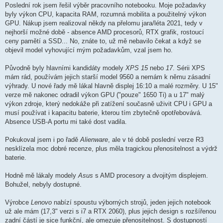
Poslední rok jsem řešil výběr pracovního notebooku. Moje požadavky
byly výkon CPU, kapacita RAM, rozumná mobilita a použitelný výkon
GPU. Nákup jsem realizoval někdy na přelomu jara/léta 2021, tedy v
nejhorší možné době - absence AMD procesorů, RTX grafik, rostoucí
ceny pamětí a SSD... No, znáte to, už mě nebavilo čekat a když se
objevil model vyhovující mým požadavkům, vzal jsem ho.
Původně byly hlavními kandidáty modely
XPS 15
nebo
17
. Sérii XPS
mám rád, používám jejich starší model 9560 a nemám k němu zásadní
výhrady. U nové řady mě lákal hlavně displej 16:10 a malé rozměry. U 15"
verze mě nakonec odradil výkon GPU ("pouze" 1650 Ti) a u 17" malý
výkon zdroje, který nedokáže při zatížení současně uživit CPU i GPU a
musí používat i kapacitu baterie, kterou tím zbytečně opotřebovává.
Absence USB-A portu mi také dost vadila.
Pokukoval jsem i po řadě
Alienware
, ale v té době poslední verze R3
nesklízela moc dobré recenze, plus měla tragickou přenositelnost a výdrž
baterie.
Hodně mě lákaly modely
Asus
s AMD procesory a dvojitým displejem.
Bohužel, nebyly dostupné.
Výrobce
Lenovo
nabízí spoustu výborných strojů, jeden jejich notebook
už ale mám (17,3" verzi s i7 a RTX 2060), plus jejich design s rozšířenou
zadní částí je sice funkční, ale omezuje přenositelnost. S dostupností