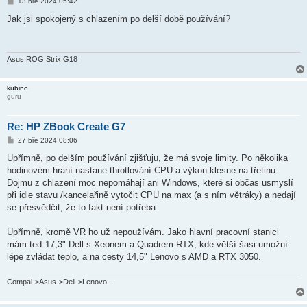
P
13 bře 2024 05:42
ř
í
Jak jsi spokojený s chlazením po delší době používání?
s
p
ě
v
e
Asus ROG Strix G18
k
kubino
guru
Re: HP ZBook Create G7
P
27 bře 2024 08:06
ř
í
Upřímně, po delším používání zjišťuju, že má svoje limity. Po několika
s
hodinovém hraní nastane throtlování CPU a výkon klesne na třetinu.
p
ě
Dojmu z chlazení moc nepomáhají ani Windows, které si občas usmyslí
v
při idle stavu /kancelařině vytočit CPU na max (a s ním větráky) a nedají
e
k
se přesvědčit, že to fakt není potřeba.
Upřímně, kromě VR ho už nepoužívám. Jako hlavní pracovní stanici
mám teď 17,3" Dell s Xeonem a Quadrem RTX, kde větší šasi umožní
lépe zvládat teplo, a na cesty 14,5" Lenovo s AMD a RTX 3050.
Compal->Asus->Dell->Lenovo...