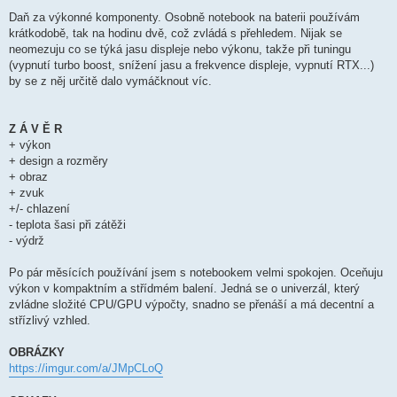
Daň za výkonné komponenty. Osobně notebook na baterii používám
krátkodobě, tak na hodinu dvě, což zvládá s přehledem. Nijak se
neomezuju co se týká jasu displeje nebo výkonu, takže při tuningu
(vypnutí turbo boost, snížení jasu a frekvence displeje, vypnutí RTX...)
by se z něj určitě dalo vymáčknout víc.
Z Á V Ě R
+ výkon
+ design a rozměry
+ obraz
+ zvuk
+/- chlazení
- teplota šasi při zátěži
- výdrž
Po pár měsících používání jsem s notebookem velmi spokojen. Oceňuju
výkon v kompaktním a střídmém balení. Jedná se o univerzál, který
zvládne složité CPU/GPU výpočty, snadno se přenáší a má decentní a
střízlivý vzhled.
OBRÁZKY
https://imgur.com/a/JMpCLoQ