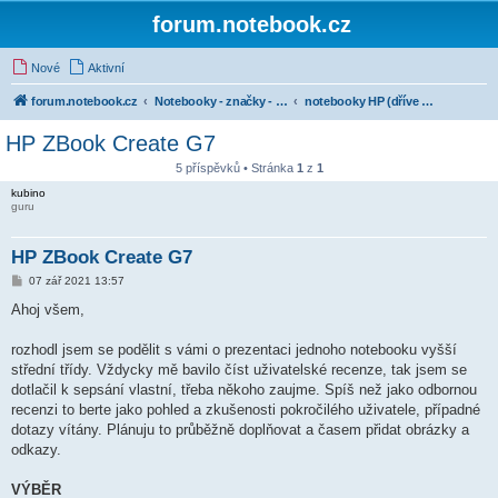
forum.notebook.cz
Nové
Aktivní
forum.notebook.cz
Notebooky - značky - kluby uživatelů
notebooky HP (dříve Hewlett-Packard)
HP ZBook Create G7
5 příspěvků • Stránka
1
z
1
kubino
guru
HP ZBook Create G7
P
07 zář 2021 13:57
ř
í
Ahoj všem,
s
p
ě
rozhodl jsem se podělit s vámi o prezentaci jednoho notebooku vyšší
v
střední třídy. Vždycky mě bavilo číst uživatelské recenze, tak jsem se
e
k
dotlačil k sepsání vlastní, třeba někoho zaujme. Spíš než jako odbornou
recenzi to berte jako pohled a zkušenosti pokročilého uživatele, případné
dotazy vítány. Plánuju to průběžně doplňovat a časem přidat obrázky a
odkazy.
VÝBĚR