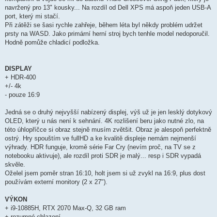
navržený pro 13" kousky... Na rozdíl od Dell XPS má aspoň jeden USB-A
port, který mi stačí.
Při zátěži se šasi rychle zahřeje, během léta byl někdy problém udržet
prsty na WASD. Jako primární herní stroj bych tenhle model nedoporučil.
Hodně pomůže chladicí podložka.
DISPLAY
+ HDR-400
+/- 4k
- pouze 16:9
Jedná se o druhý nejvyšší nabízený displej, výš už je jen lesklý dotykový
OLED, který u nás není k sehnání. 4K rozlišení beru jako nutné zlo, na
této úhlopříčce si obraz stejně musím zvětšit. Obraz je alespoň perfektně
ostrý. Hry spouštím ve fullHD a ke kvalitě displeje nemám nejmenší
výhrady. HDR funguje, kromě série Far Cry (nevím proč, na TV se z
notebooku aktivuje), ale rozdíl proti SDR je malý... resp i SDR vypadá
skvěle.
Oželel jsem poměr stran 16:10, holt jsem si už zvykl na 16:9, plus dost
používám externí monitory (2 x 27").
VÝKON
+ i9-10885H, RTX 2070 Max-Q, 32 GB ram
+ rozumné chlazení