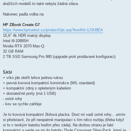
dražších modelů to také nebyla žádná sláva.
Nakonec padla volba na
HP ZBook Create G7
https://www.hpmarket.cz/productOpt.asp?konfId=1J3U8EA
15,6" 4k HDR matný display
Intel i9-10885H
Nvidia RTX 2070 Max-Q
32 GB RAM
2 TB SSD Samsung Pro 980 (upgrade proti prodávané konfiguraci)
ŠASI
+ víko jde oteřít lehce jednou rukou
+ pevná kovová kompaktní konstrukce (MIL standard)
+ kompaktní zdroj s opleteným kabelem
+ dostatečné porty (má 1 USB)
- ostré rohy
- kov se rychle zahřeje
Je to kovová kompaktní 2kilová placka. Dost mi vadí ostré rohy... umím
si představit, že při neopatrné manipulaci s tím něco rozbiju (třeba když
si to v tenkým batohu hodím přes záda). Na druhou stranu je fakt
kompaktní a vejde se mi do batohu Thule Crossover Sling Pack, který je