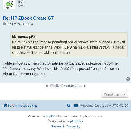
leon
guru
Re: HP ZBook Create G7
P
27 bře 2024 13:04
ř
í
s
kubino píše:
p
ě
Dojmu z chlazení moc nepomáhají ani Windows, které si občas usmyslí
v
při idle stavu /kancelařině vytočit CPU na max (a s ním větráky) a nedají
e
k
se přesvědčit, že to fakt není potřeba.
Tohle mi dělávají např. automatické aktualizace, indexace nebo jiné
"údržbové" procesy Windovs, které běží "na pozadí" a spouští se dle
vlastního harmonogramu.
5 příspěvků • Stránka
1
z
1
Přejít na
forum.notebook.cz
Všechny časy jsou v
UTC+02:00
Založeno na
phpBB
® Forum Software © phpBB Limited
Český překlad –
phpBB.cz
Soukromí
|
Podmínky