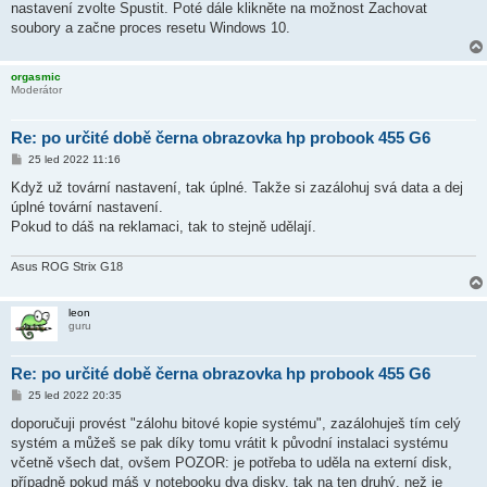
k
nastavení zvolte Spustit. Poté dále klikněte na možnost Zachovat
soubory a začne proces resetu Windows 10.
orgasmic
Moderátor
Re: po určité době černa obrazovka hp probook 455 G6
P
25 led 2022 11:16
ř
í
Když už tovární nastavení, tak úplné. Takže si zazálohuj svá data a dej
s
úplné tovární nastavení.
p
ě
Pokud to dáš na reklamaci, tak to stejně udělají.
v
e
k
Asus ROG Strix G18
leon
guru
Re: po určité době černa obrazovka hp probook 455 G6
P
25 led 2022 20:35
ř
í
doporučuji provést "zálohu bitové kopie systému", zazálohuješ tím celý
s
systém a můžeš se pak díky tomu vrátit k původní instalaci systému
p
ě
včetně všech dat, ovšem POZOR: je potřeba to uděla na externí disk,
v
případně pokud máš v notebooku dva disky, tak na ten druhý, než je
e