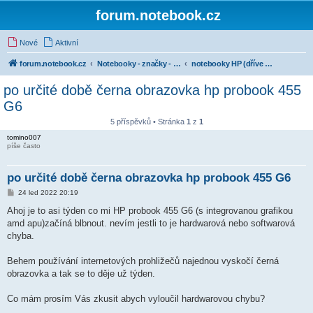
forum.notebook.cz
Nové
Aktivní
forum.notebook.cz
Notebooky - značky - kluby uživatelů
notebooky HP (dříve Hewlett-Packard)
po určité době černa obrazovka hp probook 455
G6
5 příspěvků • Stránka
1
z
1
tomino007
píše často
po určité době černa obrazovka hp probook 455 G6
P
24 led 2022 20:19
ř
í
Ahoj je to asi týden co mi HP probook 455 G6 (s integrovanou grafikou
s
amd apu)začíná blbnout. nevím jestli to je hardwarová nebo softwarová
p
ě
chyba.
v
e
k
Behem používání internetových prohližečů najednou vyskočí černá
obrazovka a tak se to děje už týden.
Co mám prosím Vás zkusit abych vyloučil hardwarovou chybu?