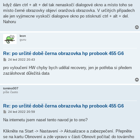
když dám ctrl + alt + del tak nenaskočí dialogové okno a místo toho se
místo černé obrazovky objeví oranžová obrazovka. V určitých případech
ale jen vyjimecne vyskočí dialogove okno po stisknutí ctrl + alt + del.
Nahoru
leon
guru
Re: po určité době černa obrazovka hp probook 455 G6
P
24 led 2022 20:43
ř
í
pro vyloučení HW chyby bych udělal recovery, jen je potřeba si předem
s
zazálohovat důležitá data
p
ě
v
e
tomino007
k
píše často
Re: po určité době černa obrazovka hp probook 455 G6
P
24 led 2022 20:59
ř
í
Na internetu jsem nasel tento navod je to ono?
s
p
ě
Klikněte na Start -> Nastavení -> Aktualizace a zabezpečení. Přepněte
v
se na kartu Obnovení a zde vpravo v části Obnovit počítač do továrního
e