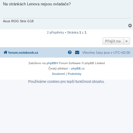
í
Na stránkách Lenova nejsou ovladače?
s
p
ě
v
e
Asus ROG Strix G18
k
2 příspěvky • Stránka
1
z
1
Přejít na
forum.notebook.cz
Všechny časy jsou v
UTC+02:00
Založeno na
phpBB
® Forum Software © phpBB Limited
Český překlad –
phpBB.cz
Soukromí
|
Podmínky
Používáme cookies pro lepší funkčnost obsahu.