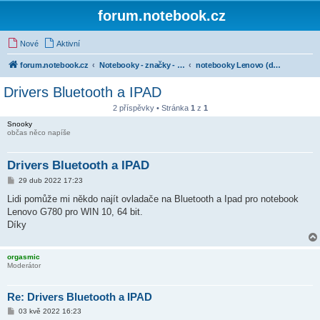
forum.notebook.cz
Nové
Aktivní
forum.notebook.cz
Notebooky - značky - kluby uživatelů
notebooky Lenovo (dříve IBM)
Drivers Bluetooth a IPAD
2 příspěvky • Stránka
1
z
1
Snooky
občas něco napíše
Drivers Bluetooth a IPAD
P
29 dub 2022 17:23
ř
í
Lidi pomůže mi někdo najít ovladače na Bluetooth a Ipad pro notebook
s
Lenovo G780 pro WIN 10, 64 bit.
p
ě
Díky
v
e
k
orgasmic
Moderátor
Re: Drivers Bluetooth a IPAD
P
03 kvě 2022 16:23
ř