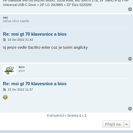
HP Elitebook 845 G8 (Ryzen 5650U, 32GB RAM, WD SN570 1TB, 14" fullHD IPS) + HP
k
Universal USB-C Dock + 29" LG 29UM65 + 22" Eizo S2202W
sas
občas něco napíše
Re: msi gt 70 klavesnice a bios
P
14 čer 2022 21:42
ř
í
nj jenze vedle tlacitko enter coz je tusim anglicky
s
p
ě
v
e
leon
k
guru
Re: msi gt 70 klavesnice a bios
P
15 čer 2022 11:37
ř
í
s
p
ě
v
e
8 příspěvků • Stránka
1
z
1
k
Přejít na