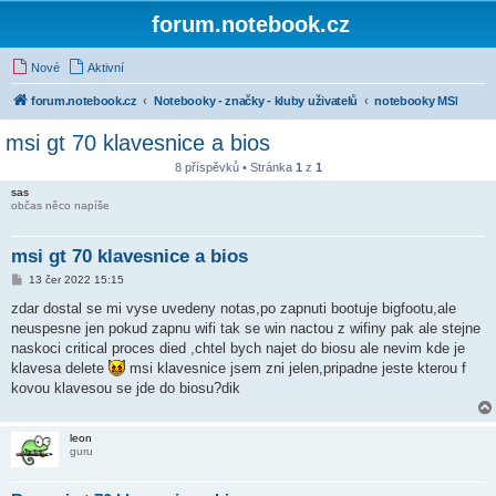
forum.notebook.cz
Nové
Aktivní
forum.notebook.cz
Notebooky - značky - kluby uživatelů
notebooky MSI
msi gt 70 klavesnice a bios
8 příspěvků • Stránka
1
z
1
sas
občas něco napíše
msi gt 70 klavesnice a bios
P
13 čer 2022 15:15
ř
í
zdar dostal se mi vyse uvedeny notas,po zapnuti bootuje bigfootu,ale
s
neuspesne jen pokud zapnu wifi tak se win nactou z wifiny pak ale stejne
p
ě
naskoci critical proces died ,chtel bych najet do biosu ale nevim kde je
v
klavesa delete
msi klavesnice jsem zni jelen,pripadne jeste kterou f
e
k
kovou klavesou se jde do biosu?dik
leon
guru