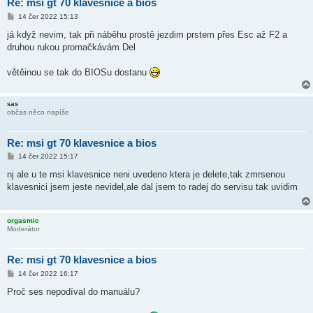
Re: msi gt 70 klavesnice a bios
P
14 čer 2022 15:13
ř
í
já když nevim, tak při náběhu prostě jezdim prstem přes Esc až F2 a
s
druhou rukou promačkávám Del
p
ě
v
větěinou se tak do BIOSu dostanu
e
k
sas
občas něco napíše
Re: msi gt 70 klavesnice a bios
P
14 čer 2022 15:17
ř
í
nj ale u te msi klavesnice neni uvedeno ktera je delete,tak zmrsenou
s
klavesnici jsem jeste nevidel,ale dal jsem to radej do servisu tak uvidim
p
ě
v
e
orgasmic
k
Moderátor
Re: msi gt 70 klavesnice a bios
P
14 čer 2022 16:17
ř
í
Proč ses nepodíval do manuálu?
s
p