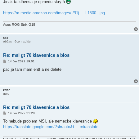
ě
Jinak ta klávesa je opravdu skrytá
v
e
k
https://m.media-amazon.com/images/I/91j ... L1500_.jpg
Asus ROG Strix G18
sas
občas něco napíše
Re: msi gt 70 klavesnice a bios
P
14 čer 2022 19:01
ř
í
pac ja tam mam entf a ne delete
s
p
ě
v
e
zivan
k
guru
Re: msi gt 70 klavesnice a bios
P
14 čer 2022 21:28
ř
í
To nebude problem MSI, ale nemecke klavesnice
s
https://translate.google.com/?sl=auto&t ... =translate
p
ě
v
e