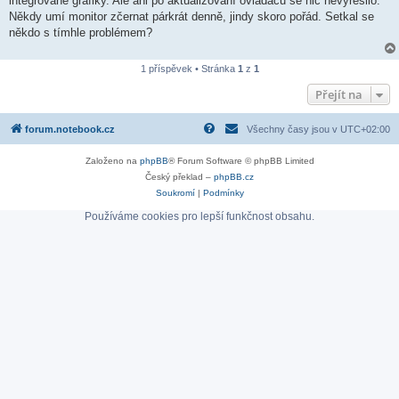
integrované grafiky. Ale ani po aktualizování ovladačů se nic nevyřešilo.
Někdy umí monitor zčernat párkrát denně, jindy skoro pořád. Setkal se
někdo s tímhle problémem?
1 příspěvek • Stránka
1
z
1
Přejít na
forum.notebook.cz
Všechny časy jsou v
UTC+02:00
Založeno na
phpBB
® Forum Software © phpBB Limited
Český překlad –
phpBB.cz
Soukromí
|
Podmínky
Používáme cookies pro lepší funkčnost obsahu.