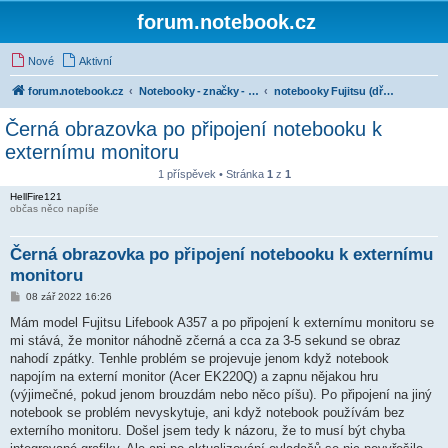
forum.notebook.cz
Nové
Aktivní
forum.notebook.cz
Notebooky - značky - kluby uživatelů
notebooky Fujitsu (dříve Fujitsu Siemens)
Černá obrazovka po připojení notebooku k
externímu monitoru
1 příspěvek • Stránka
1
z
1
HellFire121
občas něco napíše
Černá obrazovka po připojení notebooku k externímu
monitoru
P
08 zář 2022 16:26
ř
í
Mám model Fujitsu Lifebook A357 a po připojení k externímu monitoru se
s
mi stává, že monitor náhodně zčerná a cca za 3-5 sekund se obraz
p
ě
nahodí zpátky. Tenhle problém se projevuje jenom když notebook
v
napojím na externí monitor (Acer EK220Q) a zapnu nějakou hru
e
k
(výjimečné, pokud jenom brouzdám nebo něco píšu). Po připojení na jiný
notebook se problém nevyskytuje, ani když notebook používám bez
externího monitoru. Došel jsem tedy k názoru, že to musí být chyba