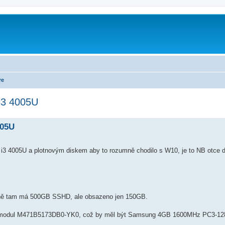
re
i3 4005U
005U
s i3 4005U a plotnovým diskem aby to rozumně chodilo s W10, je to NB otce
lně tam má 500GB SSHD, ale obsazeno jen 150GB.
ento modul M471B5173DB0-YK0, což by měl být Samsung 4GB 1600MHz PC3-