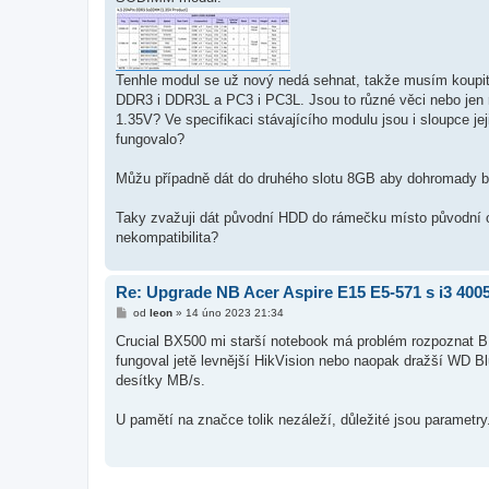
Tenhle modul se už nový nedá sehnat, takže musím koupit
DDR3 i DDR3L a PC3 i PC3L. Jsou to různé věci nebo j
1.35V? Ve specifikaci stávajícího modulu jsou i sloupce 
fungovalo?
Můžu případně dát do druhého slotu 8GB aby dohromady b
Taky zvažuji dát původní HDD do rámečku místo původní o
nekompatibilita?
Re: Upgrade NB Acer Aspire E15 E5-571 s i3 400
P
od
leon
»
14 úno 2023 21:34
ř
í
Crucial BX500 mi starší notebook má problém rozpoznat BI
s
fungoval jetě levnější HikVision nebo naopak dražší WD Bl
p
ě
desítky MB/s.
v
e
k
U pamětí na značce tolik nezáleží, důležité jsou parametr