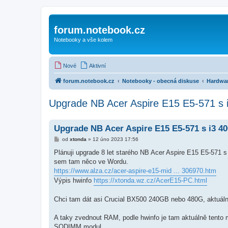
forum.notebook.cz
Notebooky a vše kolem
Nové
Aktivní
forum.notebook.cz
Notebooky - obecná diskuse
Hardwa
Upgrade NB Acer Aspire E15 E5-571 s 
Upgrade NB Acer Aspire E15 E5-571 s i3 4
P
od
xtonda
»
12 úno 2023 17:56
ř
í
Plánuji upgrade 8 let starého NB Acer Aspire E15 E5-571 
s
sem tam něco ve Wordu.
p
ě
https://www.alza.cz/acer-aspire-e15-mid ... 306970.htm
v
Výpis hwinfo
https://xtonda.wz.cz/AcerE15-PC.html
e
k
Chci tam dát asi Crucial BX500 240GB nebo 480G, aktuá
A taky zvednout RAM, podle hwinfo je tam aktuálně t
SODIMM modul.