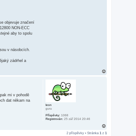
se objevuje značení
3-12800 NON-ECC
tejné aby to spolu
sou v násobcích.
jaký zádrhel a
N
a
h
o
r
u
opak mi v pohodě
mech dat někam na
leon
guru
Příspěvky:
1068
Registrován:
25 zář 2014 20:46
N
a
2 příspěvky • Stránka
1
z
1
h