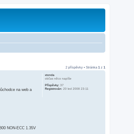
2 příspěvky • Stránka
1
z
1
xtonda
občas něco napíše
Příspěvky:
37
Registrován:
20 led 2008 23:11
 důchodce na web a
12800 NON-ECC 1.35V