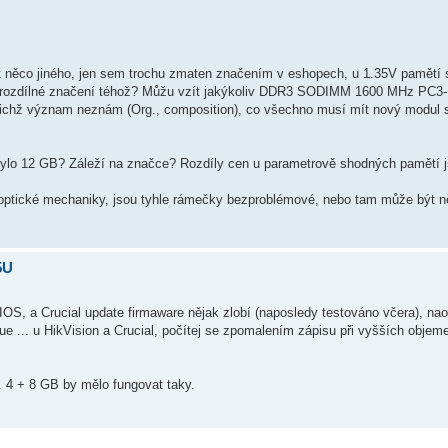
 něco jiného, jen sem trochu zmaten značením v eshopech, u 1.35V pamětí 
en rozdílné značení téhož? Můžu vzít jakýkoliv DDR3 SODIMM 1600 MHz PC
jejichž význam neznám (Org., composition), co všechno musí mít nový modul s
ylo 12 GB? Záleží na značce? Rozdíly cen u parametrově shodných pamětí j
ptické mechaniky, jsou tyhle rámečky bezproblémové, nebo tam může být ně
5U
OS, a Crucial update firmaware nějak zlobí (naposledy testováno včera), na
ue ... u HikVision a Crucial, počítej se zpomalením zápisu při vyšších obje
y. 4 + 8 GB by mělo fungovat taky.