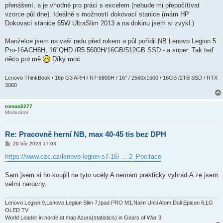
přenášení, a je vhodné pro práci s excelem (nebude mi přepočítívat
vzorce půl dne). Ideálně s možností dokovací stanice (mám HP
Dokovací stanice 65W UltraSlim 2013 a na dokinu jsem si zvykl.)
Manželce jsem na vaši radu před rokem a půl pořídil NB Lenovo Legion 5
Pro-16ACH6H, 16"QHD /R5 5600H/16GB/512GB SSD - a super. Tak teď
něco pro mě
Díky moc
Lenovo ThinkBook / 16p G3 ARH / R7-6800H / 16" / 2560x1600 / 16GB /2TB SSD / RTX
3060
roman2277
Moderátor
Re: Pracovně herní NB, max 40-45 tis bez DPH
P
20 bře 2023 17:03
ř
í
https://www.czc.cz/lenovo-legion-s7-16i ... 2_Pocitace
s
p
ě
Sam jsem si ho koupil na tyto ucely.A nemam prakticky vyhrad.A ze jsem
v
velmi narocny.
e
k
Lenovo Legion 9,Lenovo Legion Slim 7,Ipad PRO M1,Naim Uniti Atom,Dali Epicon 6,LG
OLED TV
World Leader in horde at map Azura(statistics) in Gears of War 3