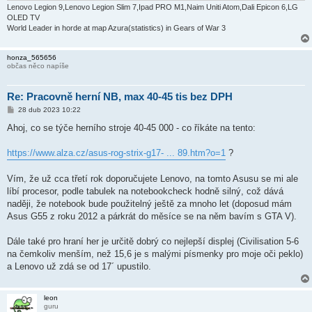
k
Lenovo Legion 9,Lenovo Legion Slim 7,Ipad PRO M1,Naim Uniti Atom,Dali Epicon 6,LG
OLED TV
World Leader in horde at map Azura(statistics) in Gears of War 3
honza_565656
občas něco napíše
Re: Pracovně herní NB, max 40-45 tis bez DPH
P
28 dub 2023 10:22
ř
í
Ahoj, co se týče herního stroje 40-45 000 - co říkáte na tento:
s
p
ě
https://www.alza.cz/asus-rog-strix-g17- ... 89.htm?o=1
?
v
e
k
Vím, že už cca třetí rok doporučujete Lenovo, na tomto Asusu se mi ale
líbí procesor, podle tabulek na notebookcheck hodně silný, což dává
naději, že notebook bude použitelný ještě za mnoho let (doposud mám
Asus G55 z roku 2012 a párkrát do měsíce se na něm bavím s GTA V).
Dále také pro hraní her je určitě dobrý co nejlepší displej (Civilisation 5-6
na čemkoliv menším, než 15,6 je s malými písmenky pro moje oči peklo)
a Lenovo už zdá se od 17´ upustilo.
leon
guru