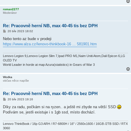
roman2277
Moderátor
Re: Pracovně herní NB, max 40-45 tis bez DPH
P
20 bře 2023 18:02
ř
í
Nebo tento az bude v prodeji
s
https://www.alza.cz/lenovo-thinkbook-16 ... 581901.htm
p
ě
v
e
Lenovo Legion 9,Lenovo Legion Slim 7,Ipad PRO M1,Naim Uniti Atom,Dali Epicon 6,LG
k
OLED TV
World Leader in horde at map Azura(statistics) in Gears of War 3
Wodka
občas něco napíše
Re: Pracovně herní NB, max 40-45 tis bez DPH
P
20 bře 2023 19:16
ř
í
Díky za radu, počkám si na ryzen.. a ještě mi zbyde na větší SSD
s
Podívám se, jestli existuje i s 1gb ssd, místo dochází.
p
ě
v
e
Lenovo ThinkBook / 16p G3 ARH / R7-6800H / 16" / 2560x1600 / 16GB /2TB SSD / RTX
k
3060