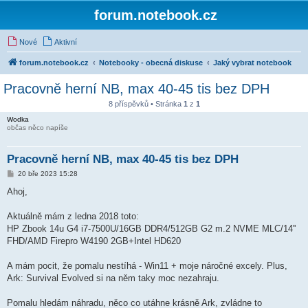
forum.notebook.cz
Nové
Aktivní
forum.notebook.cz
Notebooky - obecná diskuse
Jaký vybrat notebook
Pracovně herní NB, max 40-45 tis bez DPH
8 příspěvků • Stránka
1
z
1
Wodka
občas něco napíše
Pracovně herní NB, max 40-45 tis bez DPH
P
20 bře 2023 15:28
ř
í
Ahoj,
s
p
ě
Aktuálně mám z ledna 2018 toto:
v
HP Zbook 14u G4 i7-7500U/16GB DDR4/512GB G2 m.2 NVME MLC/14''
e
k
FHD/AMD Firepro W4190 2GB+Intel HD620
A mám pocit, že pomalu nestíhá - Win11 + moje náročné excely. Plus,
Ark: Survival Evolved si na něm taky moc nezahraju.
Pomalu hledám náhradu, něco co utáhne krásně Ark, zvládne to