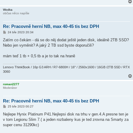
Wodka
občas něco napíše
Re: Pracovně herní NB, max 40-45 tis bez DPH
P
24 bře 2023 20:34
ř
í
Zatím co čekám - dá se do něj dodat ještě jeden disk, ideálně 2TB SSD?
s
Nebo jen vyměnit? A jaký 2 TB ssd byste doporučili?
p
ě
v
mám teď 1 tb + 0,5 tb a je to tak na hraně
e
k
Lenovo ThinkBook / 16p G3 ARH / R7-6800H / 16" / 2560x1600 / 16GB /2TB SSD / RTX
3060
roman2277
Moderátor
Re: Pracovně herní NB, max 40-45 tis bez DPH
P
25 bře 2023 00:27
ř
í
Nejlepe Hynix Platinum P41.Nejlepsi disk na trhu v gen.4.A presne ten je
s
v tom Legionu Slim 7.( a jeden rozbaleny kus je ted zrovna na Smarty za
p
ě
super cenu 31290kc)
v
e