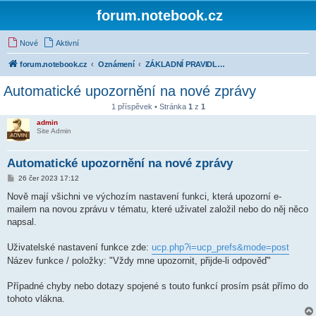
forum.notebook.cz
Nové
Aktivní
forum.notebook.cz
Oznámení
ZÁKLADNÍ PRAVIDLA, oznámení, upozornění, důležité ...
Automatické upozornění na nové zprávy
1 příspěvek • Stránka
1
z
1
admin
Site Admin
Automatické upozornění na nové zprávy
P
26 čer 2023 17:12
ř
í
Nově mají všichni ve výchozím nastavení funkci, která upozorní e-
s
mailem na novou zprávu v tématu, které uživatel založil nebo do něj něco
p
ě
napsal.
v
e
k
Uživatelské nastavení funkce zde:
ucp.php?i=ucp_prefs&mode=post
Název funkce / položky: "Vždy mne upozornit, přijde-li odpověď"
Případné chyby nebo dotazy spojené s touto funkcí prosím psát přímo do
tohoto vlákna.