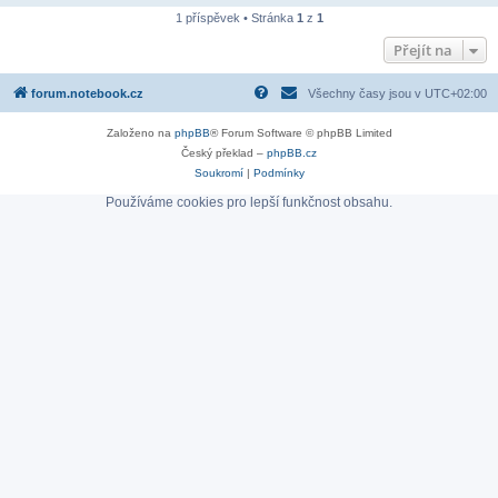
1 příspěvek • Stránka
1
z
1
Přejít na
forum.notebook.cz
Všechny časy jsou v
UTC+02:00
Založeno na
phpBB
® Forum Software © phpBB Limited
Český překlad –
phpBB.cz
Soukromí
|
Podmínky
Používáme cookies pro lepší funkčnost obsahu.