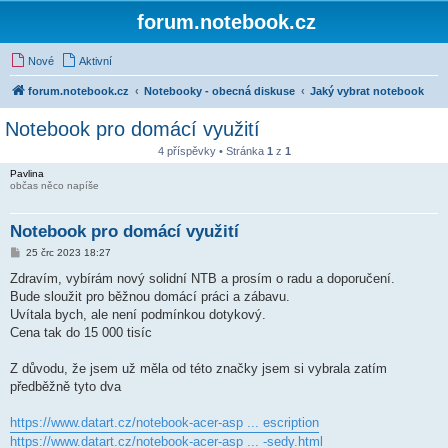
forum.notebook.cz
Nové
Aktivní
forum.notebook.cz
Notebooky - obecná diskuse
Jaký vybrat notebook
Notebook pro domácí využití
4 příspěvky • Stránka
1
z
1
Pavlina
občas něco napíše
Notebook pro domácí využití
P
25 črc 2023 18:27
ř
í
Zdravím, vybírám nový solidní NTB a prosím o radu a doporučení.
s
Bude sloužit pro běžnou domácí práci a zábavu.
p
ě
Uvítala bych, ale není podmínkou dotykový.
v
Cena tak do 15 000 tisíc
e
k
Z důvodu, že jsem už měla od této značky jsem si vybrala zatím
předběžně tyto dva
https://www.datart.cz/notebook-acer-asp ... escription
https://www.datart.cz/notebook-acer-asp ... -sedy.html