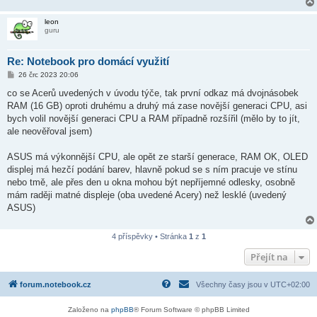
e
k
leon
guru
Re: Notebook pro domácí využití
P
26 črc 2023 20:06
ř
í
co se Acerů uvedených v úvodu týče, tak první odkaz má dvojnásobek
s
RAM (16 GB) oproti druhému a druhý má zase novější generaci CPU, asi
p
ě
bych volil novější generaci CPU a RAM případně rozšířil (mělo by to jít,
v
ale neověřoval jsem)
e
k
ASUS má výkonnější CPU, ale opět ze starší generace, RAM OK, OLED
displej má hezčí podání barev, hlavně pokud se s ním pracuje ve stínu
nebo tmě, ale přes den u okna mohou být nepříjemné odlesky, osobně
mám raději matné displeje (oba uvedené Acery) než lesklé (uvedený
ASUS)
4 příspěvky • Stránka
1
z
1
Přejít na
forum.notebook.cz
Všechny časy jsou v
UTC+02:00
Založeno na
phpBB
® Forum Software © phpBB Limited