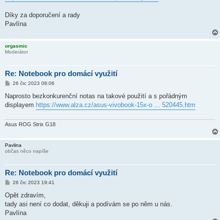
Díky za doporučení a rady
Pavlína
orgasmic
Moderátor
Re: Notebook pro domácí využití
P
26 črc 2023 08:06
ř
í
Naprosto bezkonkurenční notas na takové použití a s pořádným
s
displayem
https://www.alza.cz/asus-vivobook-15x-o ... 520445.htm
p
ě
v
e
Asus ROG Strix G18
k
Pavlina
občas něco napíše
Re: Notebook pro domácí využití
P
26 črc 2023 19:41
ř
í
Opět zdravím,
s
tady asi není co dodat, děkuji a podívám se po něm u nás.
p
ě
Pavlína
v