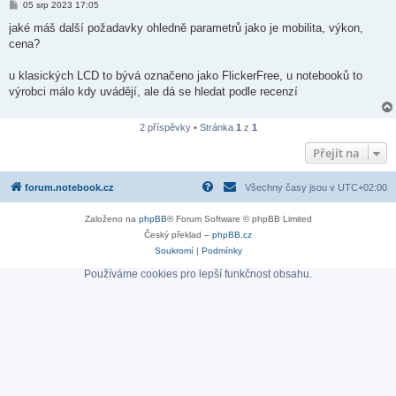
P
05 srp 2023 17:05
ř
í
jaké máš další požadavky ohledně parametrů jako je mobilita, výkon,
s
cena?
p
ě
v
u klasických LCD to bývá označeno jako FlickerFree, u notebooků to
e
k
výrobci málo kdy uvádějí, ale dá se hledat podle recenzí
2 příspěvky • Stránka
1
z
1
Přejít na
forum.notebook.cz
Všechny časy jsou v
UTC+02:00
Založeno na
phpBB
® Forum Software © phpBB Limited
Český překlad –
phpBB.cz
Soukromí
|
Podmínky
Používáme cookies pro lepší funkčnost obsahu.