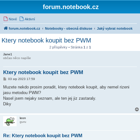
forum.notebook.cz
Nové
Aktivní
forum.notebook.cz
Notebooky - obecná diskuse
Jaký vybrat notebook
Ktery notebook koupit bez PWM
2 příspěvky • Stránka
1
z
1
Jane1
občas něco napíše
Ktery notebook koupit bez PWM
P
03 srp 2023 17:59
ř
í
Muzete nekdo prosim poradit, ktery notebook koupit, aby nemel rizeni
s
jasu metodou PWM?
p
ě
Nasel jsem nejaky seznam, ale ten jej jiz zastaraly.
v
Diky
e
k
leon
guru
Re: Ktery notebook koupit bez PWM