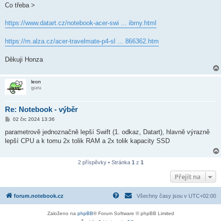
Co třeba >
https://www.datart.cz/notebook-acer-swi ... ibrny.html
https://m.alza.cz/acer-travelmate-p4-sl ... 866362.htm
Děkuji Honza
leon
guru
Re: Notebook - výběr
P
02 črc 2024 13:36
ř
í
parametrově jednoznačně lepší Swift (1. odkaz, Datart), hlavně výrazně
s
lepší CPU a k tomu 2x tolik RAM a 2x tolik kapacity SSD
p
ě
v
e
2 příspěvky • Stránka
1
z
1
k
Přejít na
forum.notebook.cz
Všechny časy jsou v
UTC+02:00
Založeno na
phpBB
® Forum Software © phpBB Limited