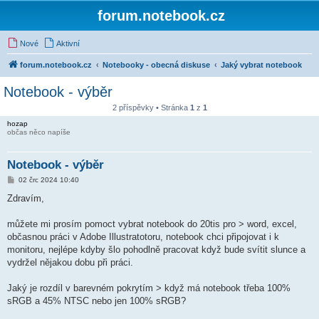
forum.notebook.cz
Nové
Aktivní
forum.notebook.cz
Notebooky - obecná diskuse
Jaký vybrat notebook
Notebook - výběr
2 příspěvky • Stránka
1
z
1
hozap
občas něco napíše
Notebook - výběr
P
02 črc 2024 10:40
ř
í
Zdravím,
s
p
ě
můžete mi prosím pomoct vybrat notebook do 20tis pro > word, excel,
v
občasnou práci v Adobe Illustratotoru, notebook chci připojovat i k
e
k
monitoru, nejlépe kdyby šlo pohodlně pracovat když bude svítit slunce a
vydržel nějakou dobu při práci.
Jaký je rozdíl v barevném pokrytím > když má notebook třeba 100%
sRGB a 45% NTSC nebo jen 100% sRGB?