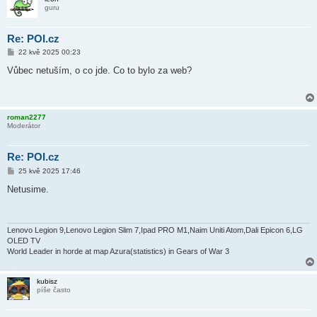
guru
Re: POI.cz
P
22 kvě 2025 00:23
ř
í
Vůbec netuším, o co jde. Co to bylo za web?
s
p
ě
v
e
roman2277
k
Moderátor
Re: POI.cz
P
25 kvě 2025 17:46
ř
í
Netusime.
s
p
ě
v
e
Lenovo Legion 9,Lenovo Legion Slim 7,Ipad PRO M1,Naim Uniti Atom,Dali Epicon 6,LG
k
OLED TV
World Leader in horde at map Azura(statistics) in Gears of War 3
kubisz
píše často