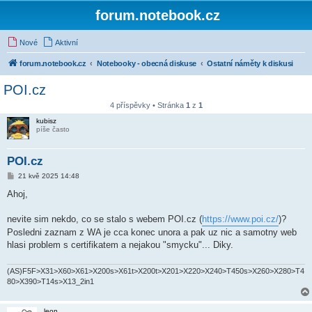
forum.notebook.cz
Nové
Aktivní
forum.notebook.cz
Notebooky - obecná diskuse
Ostatní náměty k diskusi
POI.cz
4 příspěvky • Stránka
1
z
1
kubisz
píše často
POI.cz
P
21 kvě 2025 14:48
ř
í
Ahoj,
s
p
ě
nevite sim nekdo, co se stalo s webem POI.cz (
https://www.poi.cz/
)?
v
Posledni zaznam z WA je cca konec unora a pak uz nic a samotny web
e
k
hlasi problem s certifikatem a nejakou "smycku"... Diky.
(AS)F5F>X31>X60>X61>X200s>X61t>X200t>X201>X220>X240>T450s>X260>X280>T4
80>X390>T14s>X13_2in1
leon