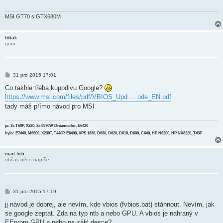
ě
v
e
MSI GT70 s GTX680M
k
tiktak
guru
P
31 pro 2015 17:01
ř
í
Co takhle třeba kupodivu Google?
s
https://www.msi.com/files/pdf/VBIOS_Upd ... ode_EN.pdf
p
ě
tady máš přímo návod pro MSI
v
e
k
je: 2x T60P, X220, 2x 8570W Dreamcolor, E6420
bylo: E7440, M6600, X230T, T440P, E6400, XPS 1330, D630, D620, D610, D600, C640, HP N6200, HP NX8220, T43P
mart.fish
občas něco napíše
P
31 pro 2015 17:19
ř
í
jj návod je dobrej, ale nevím, kde vbios (fvbios.bat) stáhnout. Nevím, jak
s
se google zeptat. Zda na typ ntb a nebo GPU. A vbios je nahraný v
p
ě
EEprom GPU a nebo na zákl.desce?