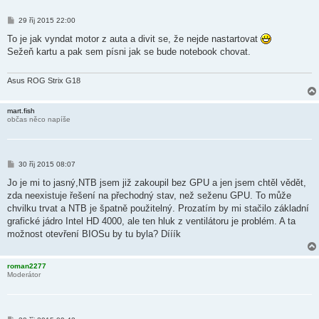
P
29 říj 2015 22:00
ř
í
To je jak vyndat motor z auta a divit se, že nejde nastartovat
s
Sežeň kartu a pak sem písni jak se bude notebook chovat.
p
ě
v
e
Asus ROG Strix G18
k
mart.fish
občas něco napíše
P
30 říj 2015 08:07
ř
í
Jo je mi to jasný,NTB jsem již zakoupil bez GPU a jen jsem chtěl vědět,
s
zda neexistuje řešení na přechodný stav, než seženu GPU. To může
p
ě
chvilku trvat a NTB je špatně použitelný. Prozatím by mi stačilo základní
v
grafické jádro Intel HD 4000, ale ten hluk z ventilátoru je problém. A ta
e
k
možnost otevření BIOSu by tu byla? Dííík
roman2277
Moderátor