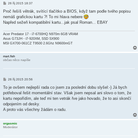
P
26 říj 2015 18:37
ř
í
Proč řešíš větrák, svítící tlačítko a BIOS, když tam podle tvého popisu
s
nemáš grafickou kartu ?! To mi hlava nebere
p
ě
Napřed sežeň kompatibilní kartu...jak psal Roman... EBAY
v
e
k
Acer Predator 17 - i7-6700HQ N970m 6GB VRAM
Asus G73JH - i7-920XM, SSD SX900
MSI GX700-061CZ T9500 2.6Ghz N9600mGT
mart.fish
občas něco napíše
P
26 říj 2015 20:56
ř
í
To je ovšem nejlepší rada co jsem za poslední dobu slyšel:-) Já bych
s
potřeboval řešit momentální stav. Však jsem nepsal ani slovo o tom, že
p
ě
kartu nepořídím, ale teď mi ten vetrák řve jako hovado, že to asi skončí
v
odpojením od desky.
e
k
A proto vás všechny žádám o radu.
orgasmic
Moderátor