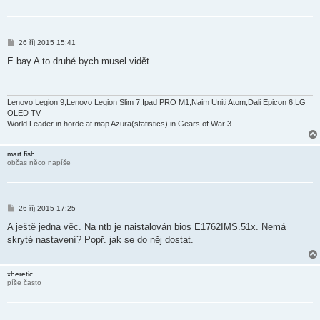
P
26 říj 2015 15:41
ř
í
E bay.A to druhé bych musel vidět.
s
p
ě
v
e
Lenovo Legion 9,Lenovo Legion Slim 7,Ipad PRO M1,Naim Uniti Atom,Dali Epicon 6,LG
k
OLED TV
World Leader in horde at map Azura(statistics) in Gears of War 3
mart.fish
občas něco napíše
P
26 říj 2015 17:25
ř
í
A ještě jedna věc. Na ntb je naistalován bios E1762IMS.51x. Nemá
s
skryté nastavení? Popř. jak se do něj dostat.
p
ě
v
e
xheretic
k
píše často