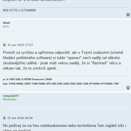
v
e
k
MSI GT70 s GTX680M
tiktak
guru
P
31 pro 2015 17:57
ř
í
Promiň za rychlou a upřímnou odpověď, ale s Tvými znalostmi (včetně
s
hledání potřebného software) si tuhle "operaci" nech raději od někoho
p
ě
zkušenějšího udělat - jinak máš vekou naději, že si "flashneš" něco a
v
někam tak, že to zmrtvíš úplně...
e
k
je: 2x T60P, X220, 2x 8570W Dreamcolor, E6420
bylo: E7440, M6600, X230T, T440P, E6400, XPS 1330, D630, D620, D610, D600, C640, HP N6200, HP NX8220, T43P
roman2277
Moderátor
P
01 led 2016 09:56
ř
í
No podívej se na foru notebookreview nebo techinferna.Tam najdeš info i
s
vbios na stažení.