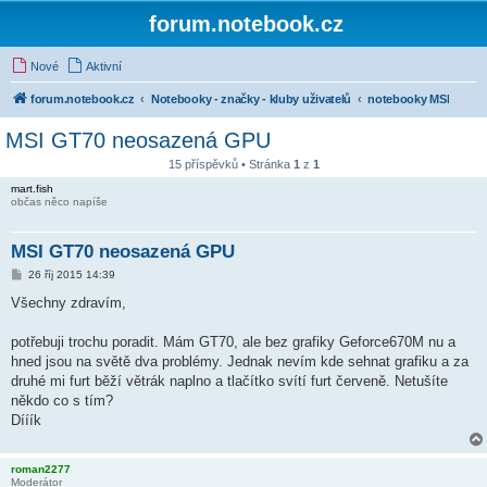
forum.notebook.cz
Nové
Aktivní
forum.notebook.cz
Notebooky - značky - kluby uživatelů
notebooky MSI
MSI GT70 neosazená GPU
15 příspěvků • Stránka
1
z
1
mart.fish
občas něco napíše
MSI GT70 neosazená GPU
P
26 říj 2015 14:39
ř
í
Všechny zdravím,
s
p
ě
potřebuji trochu poradit. Mám GT70, ale bez grafiky Geforce670M nu a
v
hned jsou na světě dva problémy. Jednak nevím kde sehnat grafiku a za
e
k
druhé mi furt běží větrák naplno a tlačítko svítí furt červeně. Netušíte
někdo co s tím?
Dííík
roman2277
Moderátor