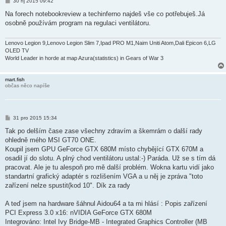
P
30 říj 2015 09:42
ř
í
Na forech notebookreview a techinferno najdeš vše co potřebuješ.Já
s
osobně používám program na regulaci ventilátoru.
p
ě
v
e
Lenovo Legion 9,Lenovo Legion Slim 7,Ipad PRO M1,Naim Uniti Atom,Dali Epicon 6,LG
k
OLED TV
World Leader in horde at map Azura(statistics) in Gears of War 3
mart.fish
občas něco napíše
P
31 pro 2015 15:34
ř
í
Tak po delším čase zase všechny zdravím a škemrám o další rady
s
ohledně mého MSI GT70 ONE.
p
ě
Koupil jsem GPU GeForce GTX 680M místo chybějící GTX 670M a
v
osadil jí do slotu. A plný chod ventilátoru ustal:-) Paráda. Už se s tím dá
e
k
pracovat. Ale je tu alespoň pro mě další problém. Wokna kartu vidí jako
standartní grafický adaptér s rozlišením VGA a u něj je zpráva "toto
zařízení nelze spustit(kod 10". Dík za rady
A teď jsem na hardware šáhnul Aidou64 a ta mi hlásí : Popis zařízení
PCI Express 3.0 x16: nVIDIA GeForce GTX 680M
Integrováno: Intel Ivy Bridge-MB - Integrated Graphics Controller (MB