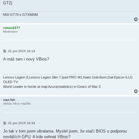
GT2)
MSI GT70 s GTX680M
roman2277
Moderátor
P
31 pro 2015 16:14
ř
í
A máš tam i nový VBios?
s
p
ě
v
e
Lenovo Legion 9,Lenovo Legion Slim 7,Ipad PRO M1,Naim Uniti Atom,Dali Epicon 6,LG
k
OLED TV
World Leader in horde at map Azura(statistics) in Gears of War 3
mart.fish
občas něco napíše
P
31 pro 2015 16:34
ř
í
Jo tak v tom jsem ultralama. Myslel jsem, že stačí BIOS s podporou
s
novějších GPU. A kde sehnat VBios?
p