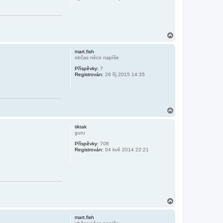
N
a
h
mart.fish
o
občas něco napíše
r
Příspěvky:
7
u
Registrován:
26 říj 2015 14:35
N
a
h
tiktak
o
guru
r
Příspěvky:
708
u
Registrován:
04 kvě 2014 22:21
N
a
h
mart.fish
o