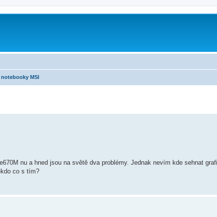
notebooky MSI
ce670M nu a hned jsou na světě dva problémy. Jednak nevím kde sehnat grafi
někdo co s tím?