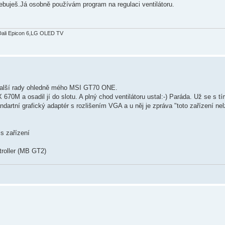
ebuješ.Já osobně používám program na regulaci ventilátoru.
Dali Epicon 6,LG OLED TV
další rady ohledně mého MSI GT70 ONE.
 a osadil jí do slotu. A plný chod ventilátoru ustal:-) Paráda. Už se s tím
dartní grafický adaptér s rozlišením VGA a u něj je zpráva "toto zařízení nel
is zařízení
troller (MB GT2)