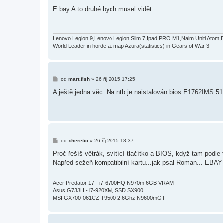
ř
í
E bay.A to druhé bych musel vidět.
s
p
ě
v
e
Lenovo Legion 9,Lenovo Legion Slim 7,Ipad PRO M1,Naim Uniti Atom,
k
World Leader in horde at map Azura(statistics) in Gears of War 3
P
od
mart.fish
»
26 říj 2015 17:25
ř
í
A ještě jedna věc. Na ntb je naistalován bios E1762IMS.51
s
p
ě
v
e
k
P
od
xheretic
»
26 říj 2015 18:37
ř
í
Proč řešíš větrák, svítící tlačítko a BIOS, když tam podl
s
Napřed sežeň kompatibilní kartu...jak psal Roman... EBAY
p
ě
v
e
Acer Predator 17 - i7-6700HQ N970m 6GB VRAM
k
Asus G73JH - i7-920XM, SSD SX900
MSI GX700-061CZ T9500 2.6Ghz N9600mGT