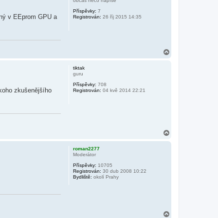
občas něco napíše
r
Příspěvky:
7
u
hraný v EEprom GPU a
Registrován:
26 říj 2015 14:35
N
a
h
tiktak
o
guru
r
Příspěvky:
708
u
ěkoho zkušenějšího
Registrován:
04 kvě 2014 22:21
N
a
h
roman2277
o
Moderátor
r
Příspěvky:
10705
u
Registrován:
30 dub 2008 10:22
Bydliště:
okolí Prahy
N