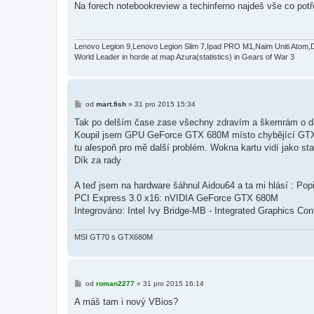
í
Na forech notebookreview a techinferno najdeš vše co potř
s
p
ě
v
e
Lenovo Legion 9,Lenovo Legion Slim 7,Ipad PRO M1,Naim Uniti Atom,
k
World Leader in horde at map Azura(statistics) in Gears of War 3
P
od
mart.fish
»
31 pro 2015 15:34
ř
í
Tak po delším čase zase všechny zdravím a škemrám o 
s
Koupil jsem GPU GeForce GTX 680M místo chybějící GTX 670M
p
ě
tu alespoň pro mě další problém. Wokna kartu vidí jako stan
v
Dík za rady
e
k
A teď jsem na hardware šáhnul Aidou64 a ta mi hlásí : Pop
PCI Express 3.0 x16: nVIDIA GeForce GTX 680M
Integrováno: Intel Ivy Bridge-MB - Integrated Graphics Con
MSI GT70 s GTX680M
P
od
roman2277
»
31 pro 2015 16:14
ř
í
A máš tam i nový VBios?
s