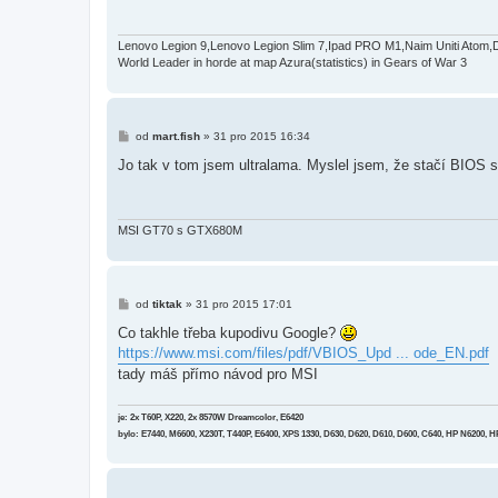
p
ě
v
e
Lenovo Legion 9,Lenovo Legion Slim 7,Ipad PRO M1,Naim Uniti Atom,
k
World Leader in horde at map Azura(statistics) in Gears of War 3
P
od
mart.fish
»
31 pro 2015 16:34
ř
í
Jo tak v tom jsem ultralama. Myslel jsem, že stačí BIOS
s
p
ě
v
e
MSI GT70 s GTX680M
k
P
od
tiktak
»
31 pro 2015 17:01
ř
í
Co takhle třeba kupodivu Google?
s
https://www.msi.com/files/pdf/VBIOS_Upd ... ode_EN.pdf
p
ě
tady máš přímo návod pro MSI
v
e
k
je: 2x T60P, X220, 2x 8570W Dreamcolor, E6420
bylo: E7440, M6600, X230T, T440P, E6400, XPS 1330, D630, D620, D610, D600, C640, HP N6200, 