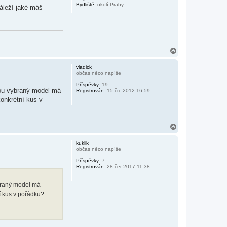
Bydliště:
okolí Prahy
áleží jaké máš
N
a
h
vladick
o
občas něco napíše
r
Příspěvky:
19
u
nou vybraný model má
Registrován:
15 črc 2012 16:59
konkrétní kus v
N
a
h
kuklik
o
občas něco napíše
r
Příspěvky:
7
u
Registrován:
28 čer 2017 11:38
ybraný model má
ní kus v pořádku?