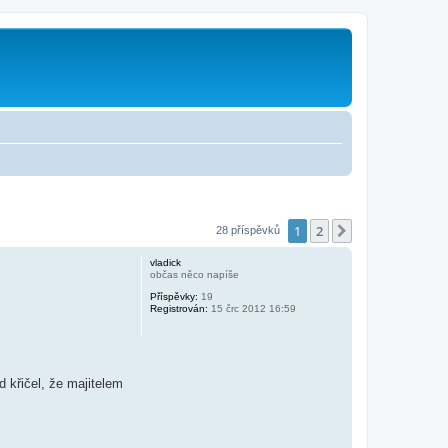
1
2
Další
28 příspěvků
vladick
občas něco napíše
Příspěvky:
19
Registrován:
15 črc 2012 16:59
 křičel, že majitelem