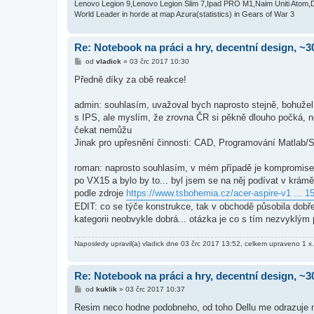
e
Lenovo Legion 9,Lenovo Legion Slim 7,Ipad PRO M1,Naim Uniti Atom,
k
World Leader in horde at map Azura(statistics) in Gears of War 3
Re: Notebook na práci a hry, decentní design, ~3
P
od
vladick
»
03 črc 2017 10:30
ř
í
Předně díky za obě reakce!
s
p
ě
admin: souhlasím, uvažoval bych naprosto stejně, bohužel
v
s IPS, ale myslím, že zrovna ČR si pěkně dlouho počká, než
e
k
čekat nemůžu
Jinak pro upřesnění činnosti: CAD, Programování Matlab/S
roman: naprosto souhlasím, v mém případě je kompromisem p
po VX15 a bylo by to... byl jsem se na něj podívat v krámě
podle zdroje
https://www.tsbohemia.cz/acer-aspire-v1 ... 1
EDIT: co se týče konstrukce, tak v obchodě působila dobře
kategorii neobvykle dobrá... otázka je co s tím nezvyklý
Naposledy upravil(a)
vladick
dne 03 črc 2017 13:52, celkem upraveno 1 x.
Re: Notebook na práci a hry, decentní design, ~3
P
od
kuklik
»
03 črc 2017 10:37
ř
í
Resim neco hodne podobneho, od toho Dellu me odrazuje nejis
s