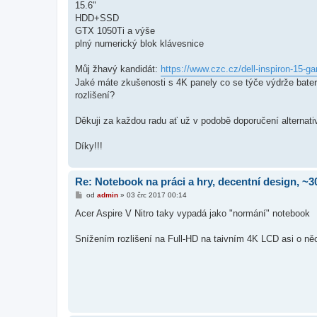
15.6"
HDD+SSD
GTX 1050Ti a výše
plný numerický blok klávesnice
Můj žhavý kandidát:
https://www.czc.cz/dell-inspiron-15-ga
Jaké máte zkušenosti s 4K panely co se týče výdrže bateri
rozlišení?
Děkuji za každou radu ať už v podobě doporučení alternat
Díky!!!
Re: Notebook na práci a hry, decentní design, ~3
P
od
admin
»
03 črc 2017 00:14
ř
í
Acer Aspire V Nitro taky vypadá jako "normání" notebook
s
p
ě
Snížením rozlišení na Full-HD na taivním 4K LCD asi o něc
v
e
k