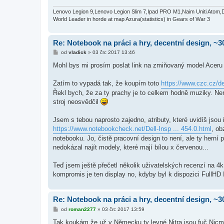
e
k
Lenovo Legion 9,Lenovo Legion Slim 7,Ipad PRO M1,Naim Uniti Atom,
World Leader in horde at map Azura(statistics) in Gears of War 3
Re: Notebook na práci a hry, decentní design, ~3
P
od
vladick
»
03 črc 2017 13:46
ř
í
Mohl bys mi prosím poslat link na zmiňovaný model Acer
s
p
ě
Zatím to vypadá tak, že koupím toto
https://www.czc.cz/de
v
Řekl bych, že za ty prachy je to celkem hodně muziky. N
e
k
stroj neosvědčil
Jsem s tebou naprosto zajedno, atributy, které uvidíš jsou
https://www.notebookcheck.net/Dell-Insp ... 454.0.html
, ob
notebooku. Jo, čistě pracovní design to není, ale ty herní
nedokázal najít modely, které mají bílou x červenou...
Teď jsem ještě přečetl několik uživatelských recenzí na 4k 
kompromis je ten display no, kdyby byl k dispozici FullHD 
Re: Notebook na práci a hry, decentní design, ~3
P
od
roman2277
»
03 črc 2017 13:59
ř
í
Tak koukám že už v Německu ty levné Nitra jsou fuč.Nicmé