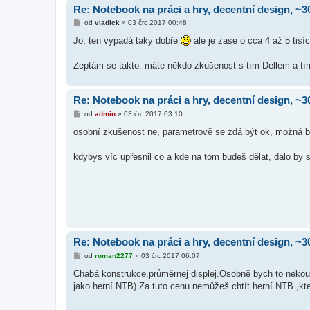
Re: Notebook na práci a hry, decentní design, ~3
P
od
vladick
»
03 črc 2017 00:48
ř
í
Jo, ten vypadá taky dobře
ale je zase o cca 4 až 5 tisíc
s
p
ě
Zeptám se takto: máte někdo zkušenost s tím Dellem a tím
v
e
k
Re: Notebook na práci a hry, decentní design, ~3
P
od
admin
»
03 črc 2017 03:10
ř
í
osobní zkušenost ne, parametrově se zdá být ok, možná byc
s
p
ě
kdybys víc upřesnil co a kde na tom budeš dělat, dalo by 
v
e
k
Re: Notebook na práci a hry, decentní design, ~3
P
od
roman2277
»
03 črc 2017 06:07
ř
í
Chabá konstrukce,průměrnej displej.Osobně bych to nekoup
s
jako herní NTB) Za tuto cenu nemůžeš chtít herní NTB ,kt
p
ě
v