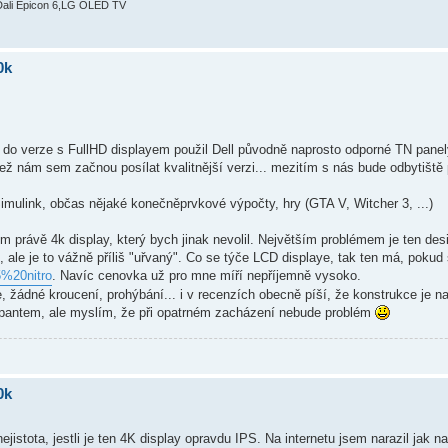
Dali Epicon 6,LG OLED TV
0k
 do verze s FullHD displayem použil Dell původně naprosto odporné TN panel
 nám sem začnou posílat kvalitnější verzi... mezitím s nás bude odbytiště pr
imulink, občas nějaké konečněprvkové výpočty, hry (GTA V, Witcher 3, ...)
rávě 4k display, který bych jinak nevolil. Největším problémem je ten desi
, ale je to vážně příliš "uřvaný". Co se týče LCD displaye, tak ten má, pokud
5%20nitro
. Navíc cenovka už pro mne míří nepříjemně vysoko.
, žádné kroucení, prohýbání... i v recenzích obecně píší, že konstrukce je n
m pantem, ale myslím, že při opatrném zacházení nebude problém
0k
tota, jestli je ten 4K display opravdu IPS. Na internetu jsem narazil jak na 