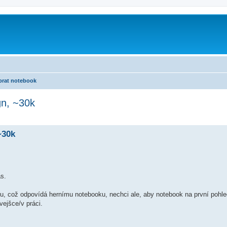
brat notebook
gn, ~30k
~30k
as.
u, což odpovídá hernímu notebooku, nechci ale, aby notebook na první pohled
vejšce/v práci.