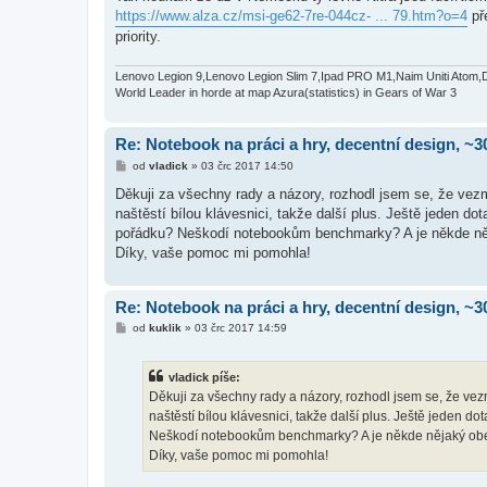
s
https://www.alza.cz/msi-ge62-7re-044cz- ... 79.htm?o=4
př
p
ě
priority.
v
e
k
Lenovo Legion 9,Lenovo Legion Slim 7,Ipad PRO M1,Naim Uniti Atom,
World Leader in horde at map Azura(statistics) in Gears of War 3
Re: Notebook na práci a hry, decentní design, ~3
P
od
vladick
»
03 črc 2017 14:50
ř
í
Děkuji za všechny rady a názory, rozhodl jsem se, že vez
s
naštěstí bílou klávesnici, takže další plus. Ještě jeden do
p
ě
pořádku? Neškodí notebookům benchmarky? A je někde něj
v
Díky, vaše pomoc mi pomohla!
e
k
Re: Notebook na práci a hry, decentní design, ~3
P
od
kuklik
»
03 črc 2017 14:59
ř
í
s
vladick píše:
p
ě
Děkuji za všechny rady a názory, rozhodl jsem se, že ve
v
naštěstí bílou klávesnici, takže další plus. Ještě jeden do
e
k
Neškodí notebookům benchmarky? A je někde nějaký obec
Díky, vaše pomoc mi pomohla!