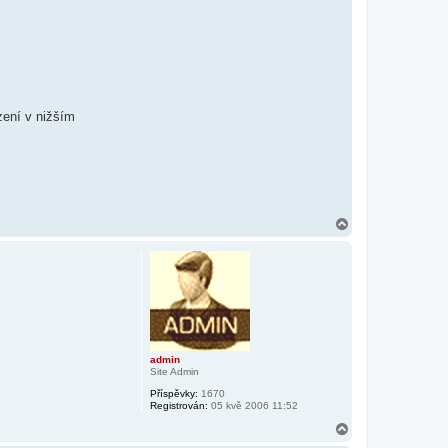
zení v nižším
N
a
h
o
r
u
admin
Site Admin
Příspěvky:
1670
Registrován:
05 kvě 2006 11:52
N
a