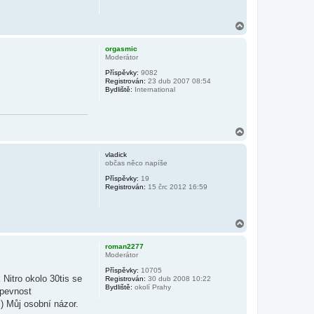
N
a
h
orgasmic
o
Moderátor
r
Příspěvky:
9082
u
Registrován:
23 dub 2007 08:54
Bydliště:
International
N
a
h
vladick
o
občas něco napíše
r
Příspěvky:
19
u
Registrován:
15 črc 2012 16:59
N
a
h
roman2277
o
Moderátor
r
Příspěvky:
10705
u
Nitro okolo 30tis se
Registrován:
30 dub 2008 10:22
Bydliště:
okolí Prahy
 pevnost
.) Můj osobní názor.