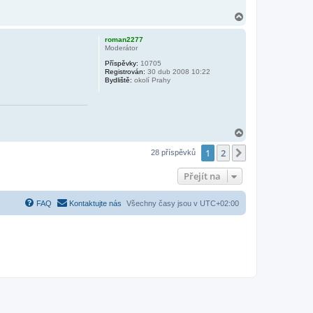
N
a
h
roman2277
o
Moderátor
r
Příspěvky:
10705
u
Registrován:
30 dub 2008 10:22
Bydliště:
okolí Prahy
N
a
1
2
h
Další
28 příspěvků
o
r
Přejít na
u
FAQ
Kontaktujte nás
Všechny časy jsou v
UTC+02:00