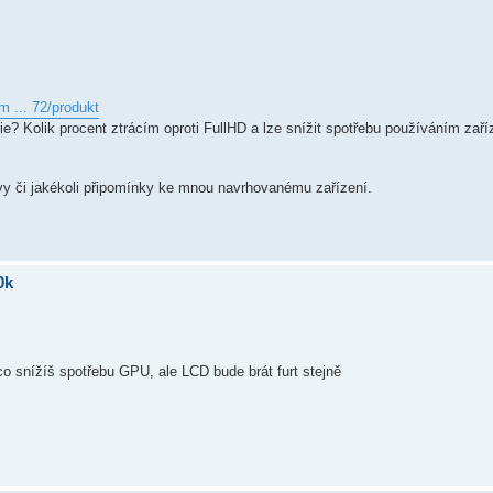
m ... 72/produkt
e? Kolik procent ztrácím oproti FullHD a lze snížit spotřebu používáním zaří
ivy či jakékoli připomínky ke mnou navrhovanému zařízení.
0k
o snížíš spotřebu GPU, ale LCD bude brát furt stejně