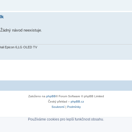
0k
.Žádný návod neexistuje.
Dali Epicon 6,LG OLED TV
Založeno na
phpBB
® Forum Software © phpBB Limited
Český překlad –
phpBB.cz
Soukromí
|
Podmínky
Používáme cookies pro lepší funkčnost obsahu.