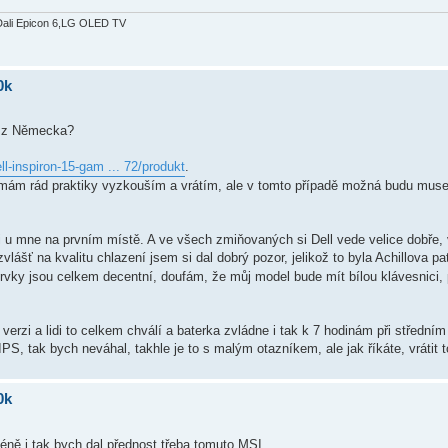
Dali Epicon 6,LG OLED TV
0k
u z Německa?
ll-inspiron-15-gam ... 72/produkt
.
emám rád praktiky vyzkouším a vrátím, ale v tomto případě možná budu muse
 i u mne na prvním místě. A ve všech zmiňovaných si Dell vede velice dobře, 
zvlášť na kvalitu chlazení jsem si dal dobrý pozor, jelikož to byla Achillova 
 prvky jsou celkem decentní, doufám, že můj model bude mít bílou klávesnici,
verzi a lidi to celkem chválí a baterka zvládne i tak k 7 hodinám při středním
IPS, tak bych neváhal, takhle je to s malým otazníkem, ale jak říkáte, vrátit
0k
ně i tak bych dal přednost třeba tomuto MSI