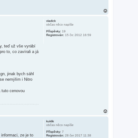
N
a
h
vladick
o
občas něco napíše
r
Příspěvky:
19
u
Registrován:
15 črc 2012 16:59
y, teď už vše vyrábí
o to, co zavírali a já
gn, jinak bych sáhl
 se nemýlím i Nitro
a tuto cenovou
N
a
h
kuklik
o
občas něco napíše
r
Příspěvky:
7
u
informaci, ze je to
Registrován:
28 čer 2017 11:38