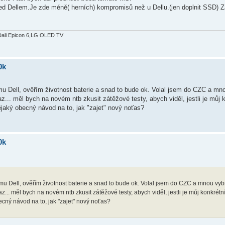
ed Dellem.Je zde méně( herních) kompromisů než u Dellu.(jen doplnit SSD) Z
Dali Epicon 6,LG OLED TV
0k
mu Dell, ověřím životnost baterie a snad to bude ok. Volal jsem do CZC a m
taz... měl bych na novém ntb zkusit zátěžové testy, abych viděl, jestli je můj 
aký obecný návod na to, jak "zajet" nový noťas?
0k
zmu Dell, ověřím životnost baterie a snad to bude ok. Volal jsem do CZC a mnou v
taz... měl bych na novém ntb zkusit zátěžové testy, abych viděl, jestli je můj konkrét
ný návod na to, jak "zajet" nový noťas?