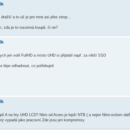
0k
 dražší a to už je pro mne asi přes strop...
, zda je to rozumná koupě, či ne?
0k
h jen volil FullHD a místo UHD si připlatil např. za větší SSD
se lépe odhadnout, co potřebuješ
0k
il.A na hry UHD LCD? Nitro od Aceru je lepší NTB.( a nejen Nitro-ovšem dal
erý vypadá jako pracovní.Zde jsou jen kompromisy.