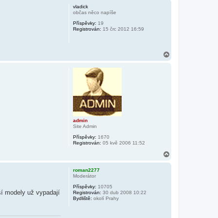
h
vladick
o
občas něco napíše
r
Příspěvky:
19
u
Registrován:
15 črc 2012 16:59
N
a
h
o
r
u
admin
Site Admin
Příspěvky:
1670
Registrován:
05 kvě 2006 11:52
N
a
h
roman2277
o
Moderátor
r
Příspěvky:
10705
u
ší modely už vypadají
Registrován:
30 dub 2008 10:22
Bydliště:
okolí Prahy