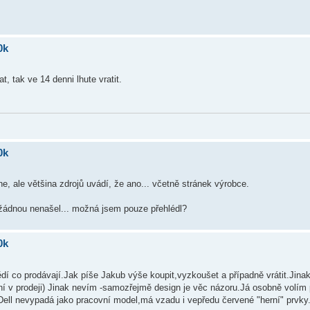
0k
 tak ve 14 denni lhute vratit.
0k
ne, ale většina zdrojů uvádí, že ano... včetně stránek výrobce.
 žádnou nenašel... možná jsem pouze přehlédl?
0k
í co prodávají.Jak píše Jakub výše koupit,vyzkoušet a případně vrátit.Jinak 
í v prodeji) Jinak nevím -samozřejmě design je věc názoru.Já osobně volím
o Dell nevypadá jako pracovní model,má vzadu i vepředu červené "herní" prvky