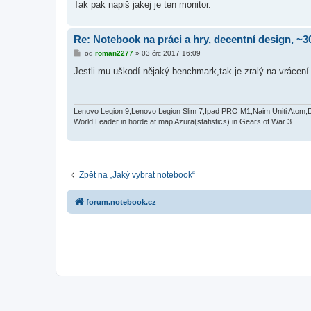
Tak pak napiš jakej je ten monitor.
Re: Notebook na práci a hry, decentní design, ~3
P
od
roman2277
»
03 črc 2017 16:09
ř
í
Jestli mu uškodí nějaký benchmark,tak je zralý na vrácení
s
p
ě
v
e
Lenovo Legion 9,Lenovo Legion Slim 7,Ipad PRO M1,Naim Uniti Atom,
k
World Leader in horde at map Azura(statistics) in Gears of War 3
Zpět na „Jaký vybrat notebook“
forum.notebook.cz