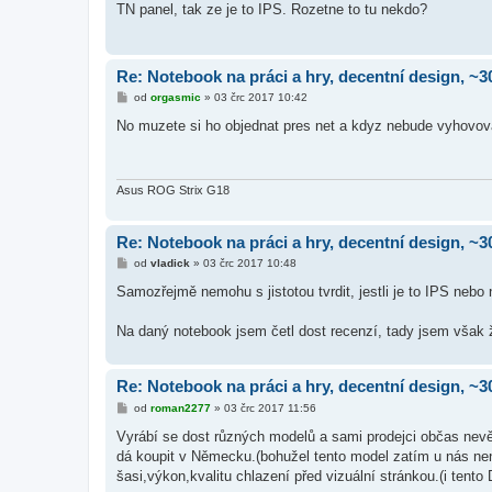
TN panel, tak ze je to IPS. Rozetne to tu nekdo?
p
ě
v
e
k
Re: Notebook na práci a hry, decentní design, ~3
P
od
orgasmic
»
03 črc 2017 10:42
ř
í
No muzete si ho objednat pres net a kdyz nebude vyhovovat,
s
p
ě
v
e
Asus ROG Strix G18
k
Re: Notebook na práci a hry, decentní design, ~3
P
od
vladick
»
03 črc 2017 10:48
ř
í
Samozřejmě nemohu s jistotou tvrdit, jestli je to IPS nebo 
s
p
ě
Na daný notebook jsem četl dost recenzí, tady jsem však
v
e
k
Re: Notebook na práci a hry, decentní design, ~3
P
od
roman2277
»
03 črc 2017 11:56
ř
í
Vyrábí se dost různých modelů a sami prodejci občas nevěd
s
dá koupit v Německu.(bohužel tento model zatím u nás nen
p
ě
šasi,výkon,kvalitu chlazení před vizuální stránkou.(i tent
v