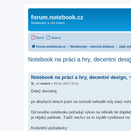
forum.notebook.cz
Notebooky a vše kolem
Nové
Aktivní
forum.notebook.cz
Notebooky - obecná diskuse
Jaký vy
Notebook na práci a hry, decentní desi
Notebook na práci a hry, decentní design, 
P
od
vladick
»
02 črc 2017 22:11
ř
í
Dobrý den/ahoj,
s
p
ě
po dlouhých letech jsem se rozhodl nahradit můj starý noť
v
e
k
Od nového notebooku požaduji výkon na několik let dopřed
je nějaký pařánek. Tudíž nechci se to stydět vytáhnout na 
Konkrétní požadavky: