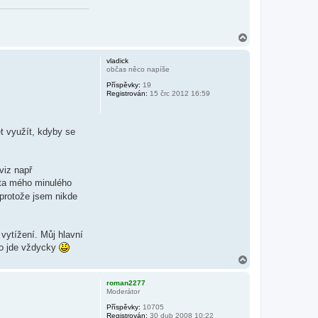
N
a
h
vladick
o
občas něco napíše
r
Příspěvky:
19
u
Registrován:
15 črc 2012 16:59
t využít, kdyby se
viz např
pata mého minulého
 protože jsem nikde
 vytížení. Můj hlavní
 to jde vždycky
N
a
h
roman2277
o
Moderátor
r
Příspěvky:
10705
u
Registrován:
30 dub 2008 10:22