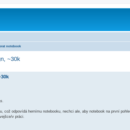
brat notebook
gn, ~30k
~30k
as.
u, což odpovídá hernímu notebooku, nechci ale, aby notebook na první pohled
vejšce/v práci.