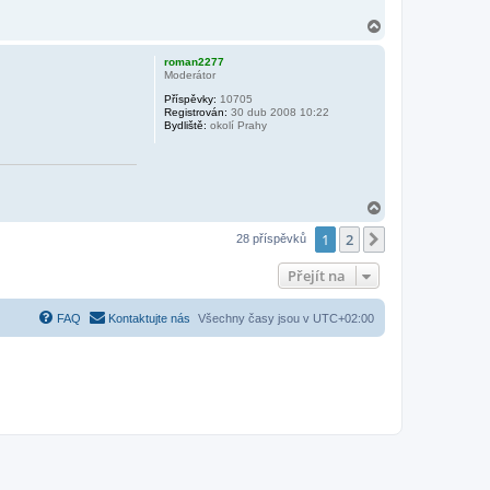
N
a
h
roman2277
o
Moderátor
r
Příspěvky:
10705
u
Registrován:
30 dub 2008 10:22
Bydliště:
okolí Prahy
N
a
1
2
h
Další
28 příspěvků
o
r
Přejít na
u
FAQ
Kontaktujte nás
Všechny časy jsou v
UTC+02:00