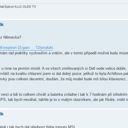
Dali Epicon 6,LG OLED TV
0k
u z Německa?
ll-inspiron-15-gam ... 72/produkt
.
emám rád praktiky vyzkouším a vrátím, ale v tomto případě možná budu muse
 i u mne na prvním místě. A ve všech zmiňovaných si Dell vede velice dobře, 
zvlášť na kvalitu chlazení jsem si dal dobrý pozor, jelikož to byla Achillova 
 prvky jsou celkem decentní, doufám, že můj model bude mít bílou klávesnici,
verzi a lidi to celkem chválí a baterka zvládne i tak k 7 hodinám při středním
IPS, tak bych neváhal, takhle je to s malým otazníkem, ale jak říkáte, vrátit
0k
ně i tak bych dal přednost třeba tomuto MSI