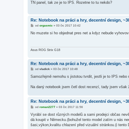
TN panel, tak ze je to IPS. Rozetne to tu nekdo?
p
ě
v
e
k
Re: Notebook na práci a hry, decentní design, ~3
P
od
orgasmic
»
03 črc 2017 10:42
ř
í
No muzete si ho objednat pres net a kdyz nebude vyhovovat,
s
p
ě
v
e
Asus ROG Strix G18
k
Re: Notebook na práci a hry, decentní design, ~3
P
od
vladick
»
03 črc 2017 10:48
ř
í
Samozřejmě nemohu s jistotou tvrdit, jestli je to IPS nebo 
s
p
ě
Na daný notebook jsem četl dost recenzí, tady jsem však
v
e
k
Re: Notebook na práci a hry, decentní design, ~3
P
od
roman2277
»
03 črc 2017 11:56
ř
í
Vyrábí se dost různých modelů a sami prodejci občas nevěd
s
dá koupit v Německu.(bohužel tento model zatím u nás nen
p
ě
šasi,výkon,kvalitu chlazení před vizuální stránkou.(i tent
v