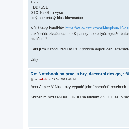
15.6"
HDD+SSD
GTX 1050Ti a výše
plný numerický blok klávesnice
Můj žhavý kandidát:
https://www.czc.cz/dell-inspiron-15-ga
Jaké máte zkušenosti s 4K panely co se týče výdrže bateri
rozlišení?
Děkuji za každou radu ať už v podobě doporučení alternat
Díky!!!
Re: Notebook na práci a hry, decentní design, ~3
P
od
admin
»
03 črc 2017 00:14
ř
í
Acer Aspire V Nitro taky vypadá jako "normání" notebook
s
p
ě
Snížením rozlišení na Full-HD na taivním 4K LCD asi o něc
v
e
k