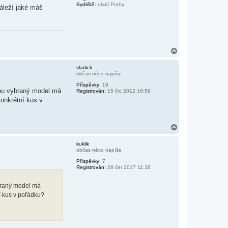
Bydliště:
okolí Prahy
áleží jaké máš
N
a
h
vladick
o
občas něco napíše
r
Příspěvky:
19
u
nou vybraný model má
Registrován:
15 črc 2012 16:59
konkrétní kus v
N
a
h
kuklik
o
občas něco napíše
r
Příspěvky:
7
u
Registrován:
28 čer 2017 11:38
ybraný model má
ní kus v pořádku?