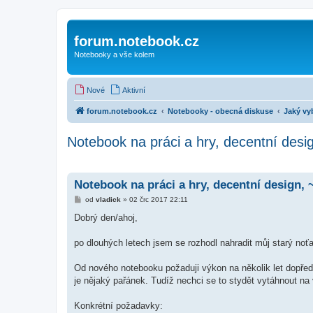
forum.notebook.cz
Notebooky a vše kolem
Nové
Aktivní
forum.notebook.cz
Notebooky - obecná diskuse
Jaký vy
Notebook na práci a hry, decentní desi
Notebook na práci a hry, decentní design, 
P
od
vladick
»
02 črc 2017 22:11
ř
í
Dobrý den/ahoj,
s
p
ě
po dlouhých letech jsem se rozhodl nahradit můj starý noť
v
e
k
Od nového notebooku požaduji výkon na několik let dopřed
je nějaký pařánek. Tudíž nechci se to stydět vytáhnout na 
Konkrétní požadavky: