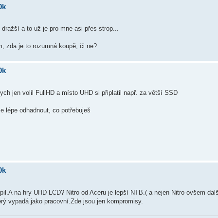
0k
 dražší a to už je pro mne asi přes strop...
, zda je to rozumná koupě, či ne?
0k
h jen volil FullHD a místo UHD si připlatil např. za větší SSD
se lépe odhadnout, co potřebuješ
0k
il.A na hry UHD LCD? Nitro od Aceru je lepší NTB.( a nejen Nitro-ovšem dal
erý vypadá jako pracovní.Zde jsou jen kompromisy.