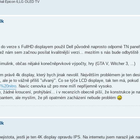
Dali Epicon 6,LG OLED TV
0k
 do verze s FullHD displayem použil Dell původně naprosto odporné TN panel
 nám sem začnou posílat kvalitnější verzi... mezitím s nás bude odbytiště pr
imulink, občas nějaké konečněprvkové výpočty, hry (GTA V, Witcher 3, ...)
rávě 4k display, který bych jinak nevolil. Největším problémem je ten desi
, ale je to vážně příliš "uřvaný". Co se týče LCD displaye, tak ten má, pokud
5%20nitro
. Navíc cenovka už pro mne míří nepříjemně vysoko.
, žádné kroucení, prohýbání... i v recenzích obecně píší, že konstrukce je n
m pantem, ale myslím, že při opatrném zacházení nebude problém
0k
tota, jestli je ten 4K display opravdu IPS. Na internetu jsem narazil jak na 