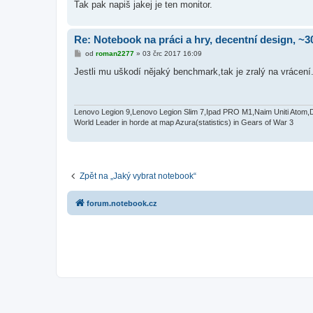
Tak pak napiš jakej je ten monitor.
Re: Notebook na práci a hry, decentní design, ~3
P
od
roman2277
»
03 črc 2017 16:09
ř
í
Jestli mu uškodí nějaký benchmark,tak je zralý na vrácení
s
p
ě
v
e
Lenovo Legion 9,Lenovo Legion Slim 7,Ipad PRO M1,Naim Uniti Atom,
k
World Leader in horde at map Azura(statistics) in Gears of War 3
Zpět na „Jaký vybrat notebook“
forum.notebook.cz