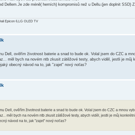
ed Dellem.Je zde méně( herních) kompromisů než u Dellu.(jen doplnit SSD) Z
Dali Epicon 6,LG OLED TV
0k
mu Dell, ověřím životnost baterie a snad to bude ok. Volal jsem do CZC a m
taz... měl bych na novém ntb zkusit zátěžové testy, abych viděl, jestli je můj 
aký obecný návod na to, jak "zajet" nový noťas?
0k
zmu Dell, ověřím životnost baterie a snad to bude ok. Volal jsem do CZC a mnou v
taz... měl bych na novém ntb zkusit zátěžové testy, abych viděl, jestli je můj konkrét
ný návod na to, jak "zajet" nový noťas?