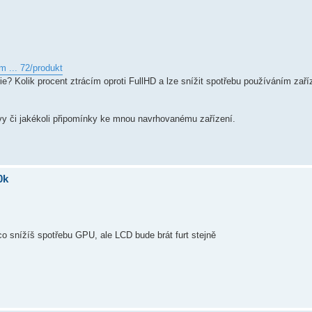
m ... 72/produkt
e? Kolik procent ztrácím oproti FullHD a lze snížit spotřebu používáním zaří
ivy či jakékoli připomínky ke mnou navrhovanému zařízení.
0k
o snížíš spotřebu GPU, ale LCD bude brát furt stejně