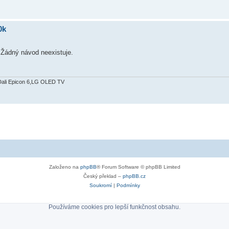
0k
.Žádný návod neexistuje.
Dali Epicon 6,LG OLED TV
Založeno na
phpBB
® Forum Software © phpBB Limited
Český překlad –
phpBB.cz
Soukromí
|
Podmínky
Používáme cookies pro lepší funkčnost obsahu.