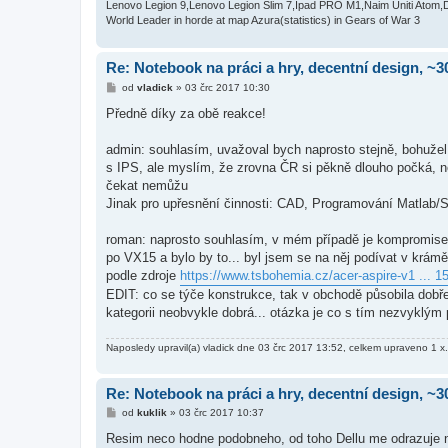
e
Lenovo Legion 9,Lenovo Legion Slim 7,Ipad PRO M1,Naim Uniti Atom,
k
World Leader in horde at map Azura(statistics) in Gears of War 3
Re: Notebook na práci a hry, decentní design, ~3
P
od
vladick
»
03 črc 2017 10:30
ř
í
Předně díky za obě reakce!
s
p
ě
admin: souhlasím, uvažoval bych naprosto stejně, bohužel
v
s IPS, ale myslím, že zrovna ČR si pěkně dlouho počká, než
e
k
čekat nemůžu
Jinak pro upřesnění činnosti: CAD, Programování Matlab/S
roman: naprosto souhlasím, v mém případě je kompromisem p
po VX15 a bylo by to... byl jsem se na něj podívat v krámě
podle zdroje
https://www.tsbohemia.cz/acer-aspire-v1 ... 1
EDIT: co se týče konstrukce, tak v obchodě působila dobře
kategorii neobvykle dobrá... otázka je co s tím nezvyklý
Naposledy upravil(a)
vladick
dne 03 črc 2017 13:52, celkem upraveno 1 x.
Re: Notebook na práci a hry, decentní design, ~3
P
od
kuklik
»
03 črc 2017 10:37
ř
í
Resim neco hodne podobneho, od toho Dellu me odrazuje nejis
s