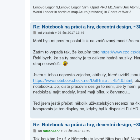
e
k
Lenovo Legion 9,Lenovo Legion Slim 7,Ipad PRO M1,Naim Uniti Atom,
World Leader in horde at map Azura(statistics) in Gears of War 3
Re: Notebook na práci a hry, decentní design, ~3
P
od
vladick
»
03 črc 2017 13:46
ř
í
Mohl bys mi prosím poslat link na zmiňovaný model Acer
s
p
ě
Zatím to vypadá tak, že koupím toto
https://www.czc.cz/de
v
Řekl bych, že za ty prachy je to celkem hodně muziky. N
e
k
stroj neosvědčil
Jsem s tebou naprosto zajedno, atributy, které uvidíš jsou
https://www.notebookcheck.net/Dell-Insp ... 454.0.html
, ob
notebooku. Jo, čistě pracovní design to není, ale ty herní
nedokázal najít modely, které mají bílou x červenou...
Teď jsem ještě přečetl několik uživatelských recenzí na 4k 
kompromis je ten display no, kdyby byl k dispozici FullHD 
Re: Notebook na práci a hry, decentní design, ~3
P
od
roman2277
»
03 črc 2017 13:59
ř
í
Tak koukám že už v Německu ty levné Nitra jsou fuč.Nicmé