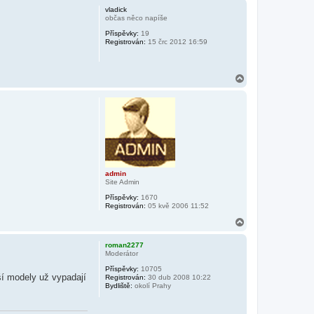
h
vladick
o
občas něco napíše
r
Příspěvky:
19
u
Registrován:
15 črc 2012 16:59
N
a
h
o
r
u
admin
Site Admin
Příspěvky:
1670
Registrován:
05 kvě 2006 11:52
N
a
h
roman2277
o
Moderátor
r
Příspěvky:
10705
u
ší modely už vypadají
Registrován:
30 dub 2008 10:22
Bydliště:
okolí Prahy