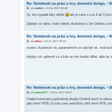
Re: Notebook na práci a hry, decentní design, ~3
P
od
vladick
»
03 črc 2017 00:48
ř
í
Jo, ten vypadá taky dobře
ale je zase o cca 4 až 5 tisíc
s
p
ě
Zeptám se takto: máte někdo zkušenost s tím Dellem a tím
v
e
k
Re: Notebook na práci a hry, decentní design, ~3
P
od
admin
»
03 črc 2017 03:10
ř
í
osobní zkušenost ne, parametrově se zdá být ok, možná byc
s
p
ě
kdybys víc upřesnil co a kde na tom budeš dělat, dalo by 
v
e
k
Re: Notebook na práci a hry, decentní design, ~3
P
od
roman2277
»
03 črc 2017 06:07
ř
í
Chabá konstrukce,průměrnej displej.Osobně bych to nekoup
s
jako herní NTB) Za tuto cenu nemůžeš chtít herní NTB ,kt
p
ě
v