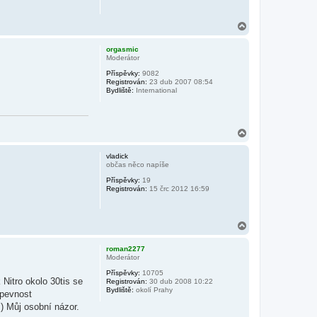
N
a
h
orgasmic
o
Moderátor
r
Příspěvky:
9082
u
Registrován:
23 dub 2007 08:54
Bydliště:
International
N
a
h
vladick
o
občas něco napíše
r
Příspěvky:
19
u
Registrován:
15 črc 2012 16:59
N
a
h
roman2277
o
Moderátor
r
Příspěvky:
10705
u
Nitro okolo 30tis se
Registrován:
30 dub 2008 10:22
Bydliště:
okolí Prahy
 pevnost
.) Můj osobní názor.