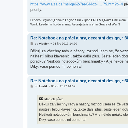
s
https://www.alza.cz/msi-ge62-7re-044cz- ... 79.htm?o=4
př
p
ě
priority.
v
e
k
Lenovo Legion 9,Lenovo Legion Slim 7,Ipad PRO M1,Naim Uniti Atom,
World Leader in horde at map Azura(statistics) in Gears of War 3
Re: Notebook na práci a hry, decentní design, ~3
P
od
vladick
»
03 črc 2017 14:50
ř
í
Děkuji za všechny rady a názory, rozhodl jsem se, že vez
s
naštěstí bílou klávesnici, takže další plus. Ještě jeden do
p
ě
pořádku? Neškodí notebookům benchmarky? A je někde něj
v
Díky, vaše pomoc mi pomohla!
e
k
Re: Notebook na práci a hry, decentní design, ~3
P
od
kuklik
»
03 črc 2017 14:59
ř
í
s
vladick píše:
p
ě
Děkuji za všechny rady a názory, rozhodl jsem se, že ve
v
naštěstí bílou klávesnici, takže další plus. Ještě jeden do
e
k
Neškodí notebookům benchmarky? A je někde nějaký obec
Díky, vaše pomoc mi pomohla!