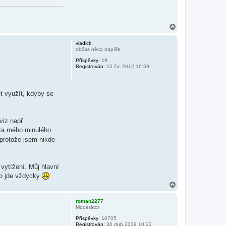
N
a
h
vladick
o
občas něco napíše
r
Příspěvky:
19
u
Registrován:
15 črc 2012 16:59
t využít, kdyby se
viz např
pata mého minulého
 protože jsem nikde
 vytížení. Můj hlavní
 to jde vždycky
N
a
h
roman2277
o
Moderátor
r
Příspěvky:
10705
u
Registrován:
30 dub 2008 10:22