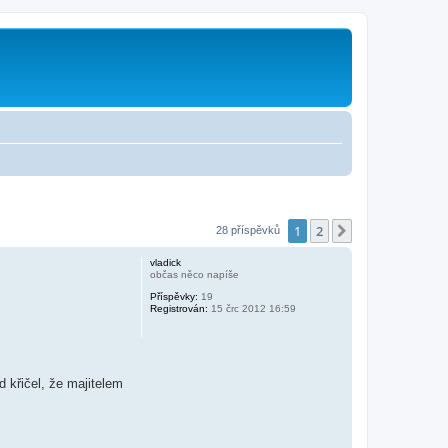
1
2
Další
28 příspěvků
vladick
občas něco napíše
Příspěvky:
19
Registrován:
15 črc 2012 16:59
 křičel, že majitelem