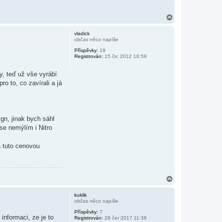
N
a
h
vladick
o
občas něco napíše
r
Příspěvky:
19
u
Registrován:
15 črc 2012 16:59
y, teď už vše vyrábí
o to, co zavírali a já
gn, jinak bych sáhl
 se nemýlím i Nitro
a tuto cenovou
N
a
h
kuklik
o
občas něco napíše
r
Příspěvky:
7
u
informaci, ze je to
Registrován:
28 čer 2017 11:38