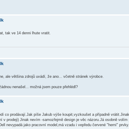
0k
 tak ve 14 denni lhute vratit.
0k
ne, ale většina zdrojů uvádí, že ano... včetně stránek výrobce.
 žádnou nenašel... možná jsem pouze přehlédl?
0k
í co prodávají.Jak píše Jakub výše koupit,vyzkoušet a případně vrátit.Jinak 
í v prodeji) Jinak nevím -samozřejmě design je věc názoru.Já osobně volím
o Dell nevypadá jako pracovní model,má vzadu i vepředu červené "herní" prvky