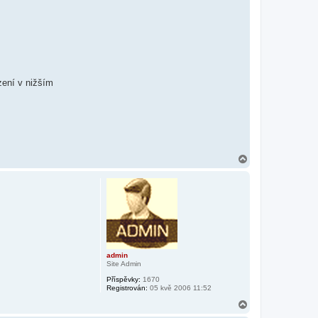
zení v nižším
N
a
h
o
r
u
admin
Site Admin
Příspěvky:
1670
Registrován:
05 kvě 2006 11:52
N
a