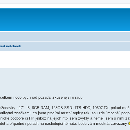
brat notebook
celkem noob bych rád požádal zkušenější o radu.
 požadavky - 17", i5, 8GB RAM, 128GB SSD+1TB HDD, 1060GTX, pokud mož
dnotlivými značkami. co jsem pročítal místní topicy tak jsou zde "mocně" pod
hnické podpoře či HP jelikož na jejich ntb jsem zvyklý a neměl jsem s nimi z
dět a případně i poradit na následující témata, budu vám mockrát zavázaný