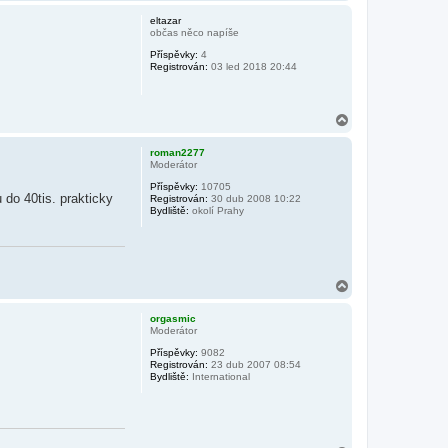
a
h
eltazar
o
občas něco napíše
r
Příspěvky:
4
u
Registrován:
03 led 2018 20:44
N
a
h
roman2277
o
Moderátor
r
Příspěvky:
10705
u
do 40tis. prakticky
Registrován:
30 dub 2008 10:22
Bydliště:
okolí Prahy
N
a
h
orgasmic
o
Moderátor
r
Příspěvky:
9082
u
Registrován:
23 dub 2007 08:54
Bydliště:
International