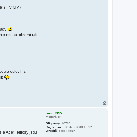
 na YT v MM)
 tady
 ale nechci aby mi uši
cela oslovil, s
šit
N
a
h
roman2277
o
Moderátor
r
Příspěvky:
10705
u
Registrován:
30 dub 2008 10:22
Bydliště:
okolí Prahy
ž a Acer Heliosy jsou