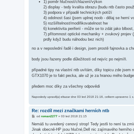
1) poměr hlučnost/chlazení/výkon
2) display - tedy kvalita obrazu (budu ntb často pou
3) podpora v případě technických potíží
4) odolnost šasi (jsem uplnej noob - dělaj se herní 
5) rozšiřitelnost/modifikovatelnost hw
6) konektivita periferií - může se to zdát jako blbo
7) přítomnost optické mechaniky + zvukový projev (ja
prdly když budu náhodou bez nich)
no a v neposlední řadě i design, jsem prostě fajnovka a ch
body jsou řazeny podle důležitosti od nejvíc po nejmíň.
případné tipy na vlastní ntb uvítám, díky topicu zde jsem 
GTX1070 je to fakt pecka, ale už je za hranou mého budge
předem moc díky za všechny odpovědi
Naposledy upravil(a)
eltazar
dne 03 led 2018 21:16, celkem upraveno 1 x
Re: rozdíl mezi značkami herních ntb
P
od
roman2277
»
03 led 2018 21:15
ř
í
Nemáš tu uvedený cenový strop! Tedy jestli to není ta zmí
s
Jinak obecně-HP jsou hlučné,Dell nic zajímavého herního 
p
ě