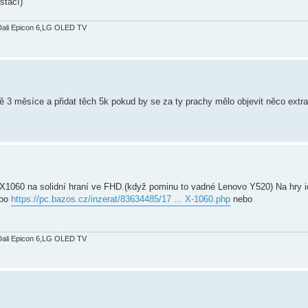
stačí)
Dali Epicon 6,LG OLED TV
tě 3 měsíce a přidat těch 5k pokud by se za ty prachy mělo objevit něco extr
1060 na solidní hraní ve FHD.(když pominu to vadné Lenovo Y520) Na hry i
bo
https://pc.bazos.cz/inzerat/83634485/17 ... X-1060.php
nebo
Dali Epicon 6,LG OLED TV