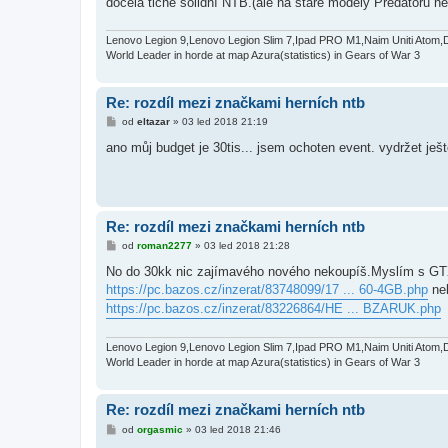
docela tiché solidní NTB.(ale na staré modely Predatorů ne
v
e
k
Lenovo Legion 9,Lenovo Legion Slim 7,Ipad PRO M1,Naim Uniti Atom,
World Leader in horde at map Azura(statistics) in Gears of War 3
Re: rozdíl mezi značkami herních ntb
P
od
eltazar
»
03 led 2018 21:19
ř
í
ano můj budget je 30tis... jsem ochoten event. vydržet ješ
s
p
ě
v
e
k
Re: rozdíl mezi značkami herních ntb
P
od
roman2277
»
03 led 2018 21:28
ř
í
No do 30kk nic zajímavého nového nekoupíš.Myslím s GTX
s
https://pc.bazos.cz/inzerat/83748099/17 ... 60-4GB.php
ne
p
ě
https://pc.bazos.cz/inzerat/83226864/HE ... BZARUK.php
v
e
k
Lenovo Legion 9,Lenovo Legion Slim 7,Ipad PRO M1,Naim Uniti Atom,
World Leader in horde at map Azura(statistics) in Gears of War 3
Re: rozdíl mezi značkami herních ntb
P
od
orgasmic
»
03 led 2018 21:46
ř