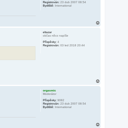
Registrován:
23 dub 2007 08:54
Bydliště:
International
N
a
h
eltazar
o
občas něco napíše
r
Příspěvky:
4
u
Registrován:
03 led 2018 20:44
N
a
h
orgasmic
o
Moderátor
r
Příspěvky:
9082
u
Registrován:
23 dub 2007 08:54
Bydliště:
International
N