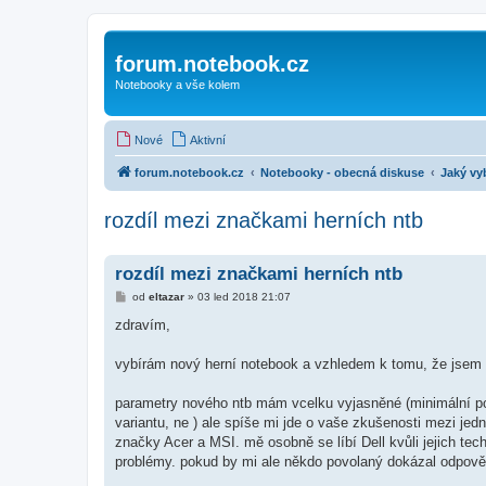
forum.notebook.cz
Notebooky a vše kolem
Nové
Aktivní
forum.notebook.cz
Notebooky - obecná diskuse
Jaký vy
rozdíl mezi značkami herních ntb
rozdíl mezi značkami herních ntb
P
od
eltazar
»
03 led 2018 21:07
ř
í
zdravím,
s
p
ě
vybírám nový herní notebook a vzhledem k tomu, že jsem 
v
e
k
parametry nového ntb mám vcelku vyjasněné (minimální
variantu, ne ) ale spíše mi jde o vaše zkušenosti mezi je
značky Acer a MSI. mě osobně se líbí Dell kvůli jejich tec
problémy. pokud by mi ale někdo povolaný dokázal odpově