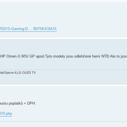
L702VS-Gaming-D ... B075KX1MJS
 HP Omen či MSI GP apod.Tyto modely jsou odlehčené herní NTB.Ale to jsou 
Dali Epicon 6,LG OLED TV
poustu poplatků + DPH.
1070.php