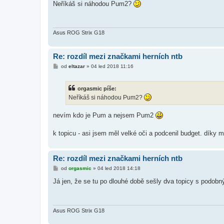
í
Neříkáš si náhodou Pum2?
s
p
ě
v
e
Asus ROG Strix G18
k
Re: rozdíl mezi značkami herních ntb
P
od
eltazar
»
04 led 2018 11:16
ř
í
s
orgasmic píše:
p
ě
Neříkáš si náhodou Pum2?
v
e
k
nevím kdo je Pum a nejsem Pum2
k topicu - asi jsem měl velké oči a podcenil budget. díky m
Re: rozdíl mezi značkami herních ntb
P
od
orgasmic
»
04 led 2018 14:18
ř
í
Já jen, že se tu po dlouhé době sešly dva topicy s podo
s
p
ě
v
e
Asus ROG Strix G18
k