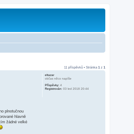
11 příspěvků • Stránka
1
z
1
eltazar
občas něco napíše
Příspěvky:
4
Registrován:
03 led 2018 20:44
no plnotučnou
porované hlavně
atím žádné velké