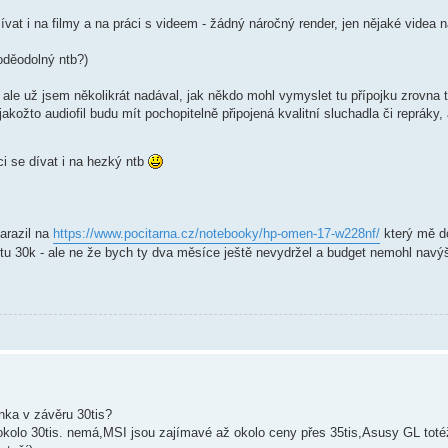
žívat i na filmy a na práci s videem - žádný náročný render, jen nějaké videa
voděodolný ntb?)
st, ale už jsem několikrát nadával, jak někdo mohl vymyslet tu přípojku zrovna
kožto audiofil budu mít pochopitelně připojená kvalitní sluchadla či repráky,
ci se dívat i na hezký ntb
narazil na
https://www.pocitarna.cz/notebooky/hp-omen-17-w228nf/
který mě do
tu 30k - ale ne že bych ty dva měsíce ještě nevydržel a budget nemohl navý
.
nka v závěru 30tis?
okolo 30tis. nemá,MSI jsou zajímavé až okolo ceny přes 35tis,Asusy GL toté