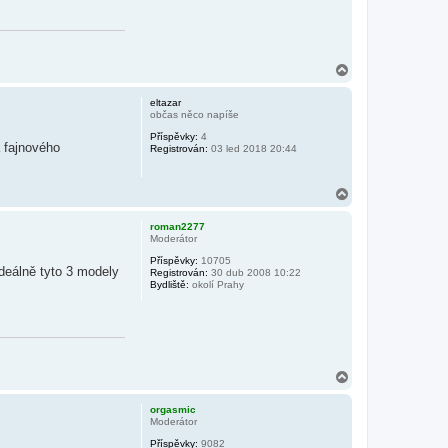
N
a
h
eltazar
o
občas něco napíše
r
Příspěvky:
4
u
a fajnového
Registrován:
03 led 2018 20:44
N
a
h
roman2277
o
Moderátor
r
Příspěvky:
10705
u
deálně tyto 3 modely
Registrován:
30 dub 2008 10:22
Bydliště:
okolí Prahy
N
a
h
orgasmic
o
Moderátor
r
Příspěvky:
9082
u