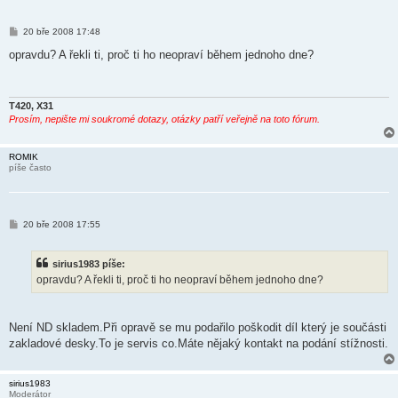
P
20 bře 2008 17:48
ř
í
opravdu? A řekli ti, proč ti ho neopraví během jednoho dne?
s
p
ě
v
e
T420, X31
k
Prosím, nepište mi soukromé dotazy, otázky patří veřejně na toto fórum.
ROMIK
píše často
P
20 bře 2008 17:55
ř
í
s
sirius1983 píše:
p
ě
opravdu? A řekli ti, proč ti ho neopraví během jednoho dne?
v
e
k
Není ND skladem.Při opravě se mu podařilo poškodit díl který je součásti
zakladové desky.To je servis co.Máte nějaký kontakt na podání stížnosti.
sirius1983
Moderátor