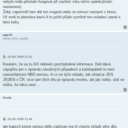
nebylo málo,přestalo fungovat při zavření víka režim spánku(mám
nastaveno).
Žeby zapomněl tam dát ten magnet,nebo se tomusí nastavit v biosu.
Už mně to přestáva bavit.A to ještě příjde vyměnit ten ovladací panel s
těmi boky.
mike76
občas něco napíše
P
26 bře 2008 21:31
ř
í
Koukám, že se tu šíří některé zpochybněné informace. Dell dává
s
zápujčku jen v opravdu závažných případech a každopádně to není
p
ě
samozřejmost NBD servisu. A co se týče skladu, tak sklad je JEN
v
JEDEN v ČR, sice tam těch dílu je opravdu mnoho, ale jak vidíte, stát se
e
k
může, že něco není....
Koudy
P
26 bře 2008 21:44
ř
í
ale kapsch,kterej opravu dellu zajistuje ma tri vlastni sklady plny dilu