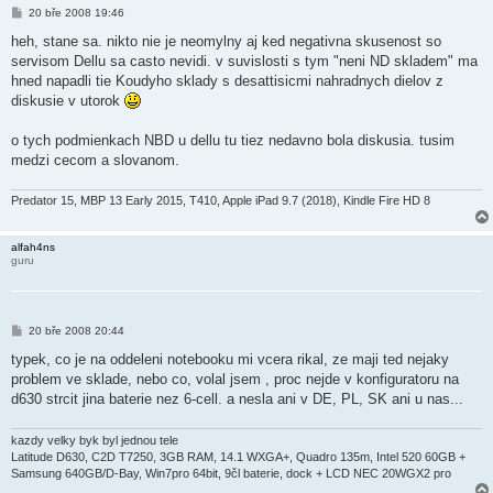
P
20 bře 2008 19:46
ř
í
heh, stane sa. nikto nie je neomylny aj ked negativna skusenost so
s
servisom Dellu sa casto nevidi. v suvislosti s tym "neni ND skladem" ma
p
ě
hned napadli tie Koudyho sklady s desattisicmi nahradnych dielov z
v
diskusie v utorok
e
k
o tych podmienkach NBD u dellu tu tiez nedavno bola diskusia. tusim
medzi cecom a slovanom.
Predator 15, MBP 13 Early 2015, T410, Apple iPad 9.7 (2018), Kindle Fire HD 8
alfah4ns
guru
P
20 bře 2008 20:44
ř
í
typek, co je na oddeleni notebooku mi vcera rikal, ze maji ted nejaky
s
problem ve sklade, nebo co, volal jsem , proc nejde v konfiguratoru na
p
ě
d630 strcit jina baterie nez 6-cell. a nesla ani v DE, PL, SK ani u nas...
v
e
k
kazdy velky byk byl jednou tele
Latitude D630, C2D T7250, 3GB RAM, 14.1 WXGA+, Quadro 135m, Intel 520 60GB +
Samsung 640GB/D-Bay, Win7pro 64bit, 9čl baterie, dock + LCD NEC 20WGX2 pro