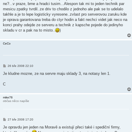
s
ne?...v praze, brne a hradci tusim...Alespon tak mi to jeden technik par
p
ě
mesicu zpatky tvrdil..ze driv to chodilo z jednoho ale pak se to udelalo
v
takhle a je to lepe logisticky vyresene..zvlast pro serverovou zaruku kde
e
k
je oprava garantovana treba do ctyr hodin a fakt nechci videt jak neco na
konci prahy odejde ze serveru a technik z kapsche pojede do jedinyho
skladu v cr a pak na to misto..
)
CeCo
P
26 bře 2008 22:10
ř
í
Je kludne mozne, ze na servre maju sklady 3, na notasy len 1.
s
p
ě
C
v
e
k
mike76
občas něco napíše
P
27 bře 2008 17:20
ř
í
Je opravdu jen jeden na Moravě a existují přeci také i spediční firmy,
s