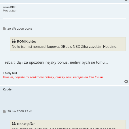
sirius1983
Moderátor
P
20 bře 2008 20:46
ř
í
s
ROMIK píše:
p
ě
No to jsem si nemusel kupovat DELL s NBD.Zítra zavolám Hot Line.
v
e
k
Třeba ti dají za spoždění nejaký bonus, nedivil bych se tomu...
T420, X31
Prosím, nepište mi soukromé dotazy, otázky patří veřejně na toto fórum.
Koudy
P
20 bře 2008 23:44
ř
í
s
Ghost píše:
p
ě