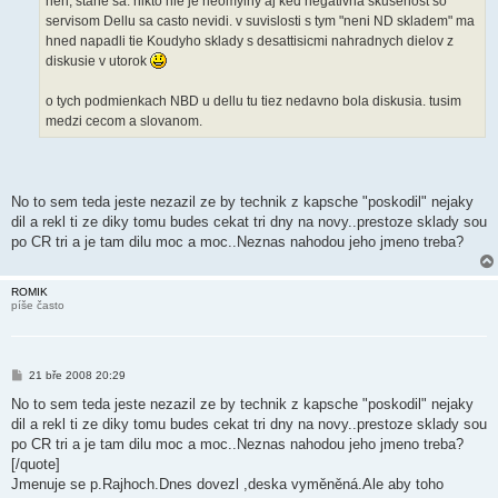
heh, stane sa. nikto nie je neomylny aj ked negativna skusenost so
v
servisom Dellu sa casto nevidi. v suvislosti s tym "neni ND skladem" ma
e
k
hned napadli tie Koudyho sklady s desattisicmi nahradnych dielov z
diskusie v utorok
o tych podmienkach NBD u dellu tu tiez nedavno bola diskusia. tusim
medzi cecom a slovanom.
No to sem teda jeste nezazil ze by technik z kapsche "poskodil" nejaky
dil a rekl ti ze diky tomu budes cekat tri dny na novy..prestoze sklady sou
po CR tri a je tam dilu moc a moc..Neznas nahodou jeho jmeno treba?
ROMIK
píše často
P
21 bře 2008 20:29
ř
í
No to sem teda jeste nezazil ze by technik z kapsche "poskodil" nejaky
s
dil a rekl ti ze diky tomu budes cekat tri dny na novy..prestoze sklady sou
p
ě
po CR tri a je tam dilu moc a moc..Neznas nahodou jeho jmeno treba?
v
[/quote]
e
k
Jmenuje se p.Rajhoch.Dnes dovezl ,deska vyměněná.Ale aby toho