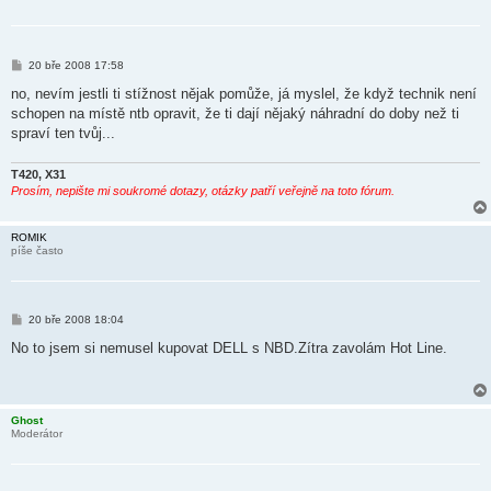
P
20 bře 2008 17:58
ř
í
no, nevím jestli ti stížnost nějak pomůže, já myslel, že když technik není
s
schopen na místě ntb opravit, že ti dají nějaký náhradní do doby než ti
p
ě
spraví ten tvůj...
v
e
k
T420, X31
Prosím, nepište mi soukromé dotazy, otázky patří veřejně na toto fórum.
ROMIK
píše často
P
20 bře 2008 18:04
ř
í
No to jsem si nemusel kupovat DELL s NBD.Zítra zavolám Hot Line.
s
p
ě
v
e
Ghost
k
Moderátor