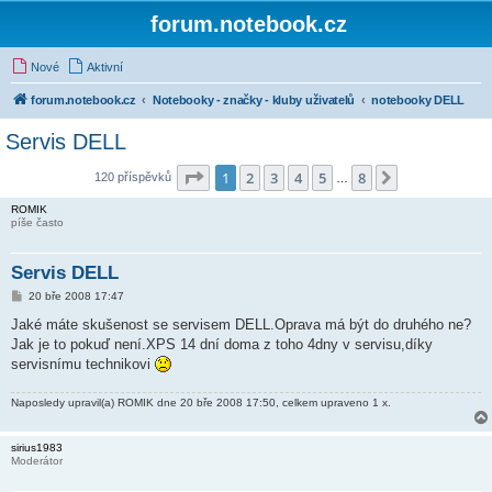
forum.notebook.cz
Nové
Aktivní
forum.notebook.cz
Notebooky - značky - kluby uživatelů
notebooky DELL
Servis DELL
Stránka
1
z
8
1
2
3
4
5
8
Další
120 příspěvků
…
ROMIK
píše často
Servis DELL
P
20 bře 2008 17:47
ř
í
Jaké máte skušenost se servisem DELL.Oprava má být do druhého ne?
s
Jak je to pokuď není.XPS 14 dní doma z toho 4dny v servisu,díky
p
ě
servisnímu technikovi
v
e
k
Naposledy upravil(a)
ROMIK
dne 20 bře 2008 17:50, celkem upraveno 1 x.
sirius1983
Moderátor