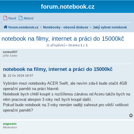
forum.notebook.cz
Nové
Aktivní
forum.notebook.cz
Notebooky - obecná diskuse
Jaký vybrat notebook
notebook na filmy, internet a práci do 15000kč
11 příspěvků • Stránka
1
z
1
tomino007
píše často
notebook na filmy, internet a práci do 15000kč
P
22 črc 2018 19:57
ř
í
Vybírám mezi notebooky ACER Swift, ale nevím zda-li bude stačit 4GB
s
operační paměti na práci hlavně.
p
ě
Notebook bych chtěl koupit s rozšířenou zárukou od Aceru takže bych na
v
něm pracoval alespon 3 roky než bych koupil další.
e
k
Pokud bude notebook na 3 roky nemám raději sahnout pro větší velikost
operační paměti?
orgasmic
Moderátor