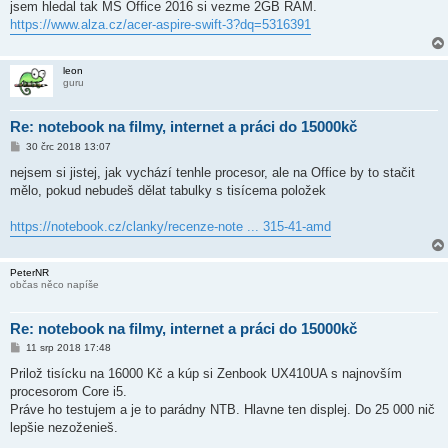
jsem hledal tak MS Office 2016 si vezme 2GB RAM.
p
ě
https://www.alza.cz/acer-aspire-swift-3?dq=5316391
v
e
k
leon
guru
Re: notebook na filmy, internet a práci do 15000kč
P
30 črc 2018 13:07
ř
í
nejsem si jistej, jak vychází tenhle procesor, ale na Office by to stačit
s
mělo, pokud nebudeš dělat tabulky s tisícema položek
p
ě
v
https://notebook.cz/clanky/recenze-note ... 315-41-amd
e
k
PeterNR
občas něco napíše
Re: notebook na filmy, internet a práci do 15000kč
P
11 srp 2018 17:48
ř
í
Prilož tisícku na 16000 Kč a kúp si Zenbook UX410UA s najnovším
s
procesorom Core i5.
p
ě
Práve ho testujem a je to parádny NTB. Hlavne ten displej. Do 25 000 nič
v
lepšie nezoženieš.
e
k