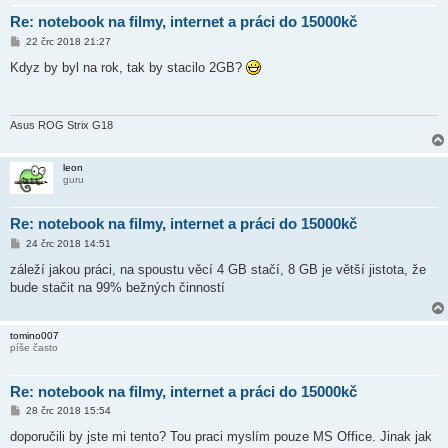
Re: notebook na filmy, internet a práci do 15000kč
P
22 črc 2018 21:27
ř
í
Kdyz by byl na rok, tak by stacilo 2GB?
s
p
ě
v
e
Asus ROG Strix G18
k
leon
guru
Re: notebook na filmy, internet a práci do 15000kč
P
24 črc 2018 14:51
ř
í
záleží jakou práci, na spoustu věcí 4 GB stačí, 8 GB je větší jistota, že
s
bude stačit na 99% bežných činností
p
ě
v
e
tomino007
k
píše často
Re: notebook na filmy, internet a práci do 15000kč
P
28 črc 2018 15:54
ř
í
doporučili by jste mi tento? Tou praci myslím pouze MS Office. Jinak jak
s