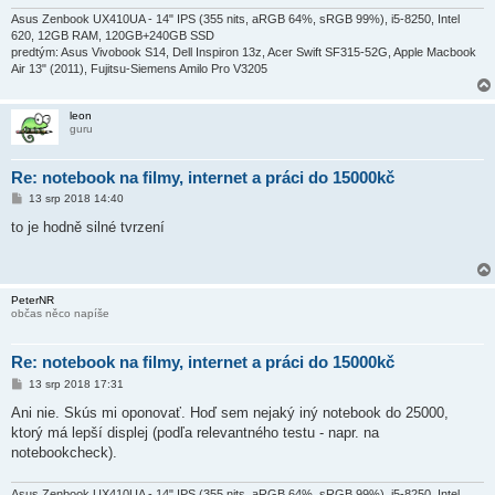
Asus Zenbook UX410UA - 14" IPS (355 nits, aRGB 64%, sRGB 99%), i5-8250, Intel
620, 12GB RAM, 120GB+240GB SSD
predtým: Asus Vivobook S14, Dell Inspiron 13z, Acer Swift SF315-52G, Apple Macbook
Air 13" (2011), Fujitsu-Siemens Amilo Pro V3205
leon
guru
Re: notebook na filmy, internet a práci do 15000kč
P
13 srp 2018 14:40
ř
í
to je hodně silné tvrzení
s
p
ě
v
e
PeterNR
k
občas něco napíše
Re: notebook na filmy, internet a práci do 15000kč
P
13 srp 2018 17:31
ř
í
Ani nie. Skús mi oponovať. Hoď sem nejaký iný notebook do 25000,
s
ktorý má lepší displej (podľa relevantného testu - napr. na
p
ě
notebookcheck).
v
e
k
Asus Zenbook UX410UA - 14" IPS (355 nits, aRGB 64%, sRGB 99%), i5-8250, Intel