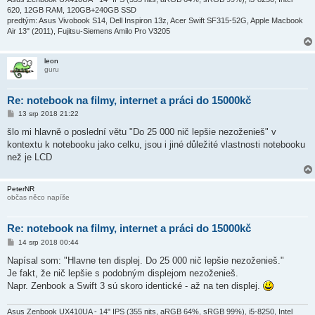
620, 12GB RAM, 120GB+240GB SSD
predtým: Asus Vivobook S14, Dell Inspiron 13z, Acer Swift SF315-52G, Apple Macbook
Air 13" (2011), Fujitsu-Siemens Amilo Pro V3205
leon
guru
Re: notebook na filmy, internet a práci do 15000kč
P
13 srp 2018 21:22
ř
í
šlo mi hlavně o poslední větu "Do 25 000 nič lepšie nezoženieš" v
s
kontextu k notebooku jako celku, jsou i jiné důležité vlastnosti notebooku
p
ě
než je LCD
v
e
k
PeterNR
občas něco napíše
Re: notebook na filmy, internet a práci do 15000kč
P
14 srp 2018 00:44
ř
í
Napísal som: "Hlavne ten displej. Do 25 000 nič lepšie nezoženieš."
s
Je fakt, že nič lepšie s podobným displejom nezoženieš.
p
ě
Napr. Zenbook a Swift 3 sú skoro identické - až na ten displej.
v
e
k
Asus Zenbook UX410UA - 14" IPS (355 nits, aRGB 64%, sRGB 99%), i5-8250, Intel