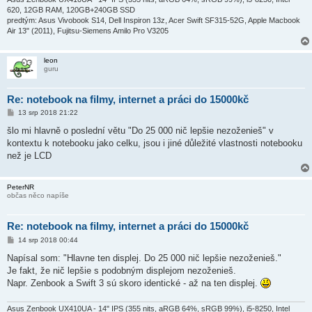
620, 12GB RAM, 120GB+240GB SSD
predtým: Asus Vivobook S14, Dell Inspiron 13z, Acer Swift SF315-52G, Apple Macbook
Air 13" (2011), Fujitsu-Siemens Amilo Pro V3205
leon
guru
Re: notebook na filmy, internet a práci do 15000kč
P
13 srp 2018 21:22
ř
í
šlo mi hlavně o poslední větu "Do 25 000 nič lepšie nezoženieš" v
s
kontextu k notebooku jako celku, jsou i jiné důležité vlastnosti notebooku
p
ě
než je LCD
v
e
k
PeterNR
občas něco napíše
Re: notebook na filmy, internet a práci do 15000kč
P
14 srp 2018 00:44
ř
í
Napísal som: "Hlavne ten displej. Do 25 000 nič lepšie nezoženieš."
s
Je fakt, že nič lepšie s podobným displejom nezoženieš.
p
ě
Napr. Zenbook a Swift 3 sú skoro identické - až na ten displej.
v
e
k
Asus Zenbook UX410UA - 14" IPS (355 nits, aRGB 64%, sRGB 99%), i5-8250, Intel