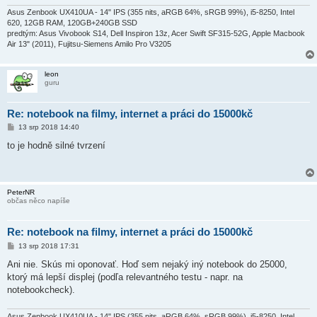
Asus Zenbook UX410UA - 14" IPS (355 nits, aRGB 64%, sRGB 99%), i5-8250, Intel
620, 12GB RAM, 120GB+240GB SSD
predtým: Asus Vivobook S14, Dell Inspiron 13z, Acer Swift SF315-52G, Apple Macbook
Air 13" (2011), Fujitsu-Siemens Amilo Pro V3205
leon
guru
Re: notebook na filmy, internet a práci do 15000kč
P
13 srp 2018 14:40
ř
í
to je hodně silné tvrzení
s
p
ě
v
e
PeterNR
k
občas něco napíše
Re: notebook na filmy, internet a práci do 15000kč
P
13 srp 2018 17:31
ř
í
Ani nie. Skús mi oponovať. Hoď sem nejaký iný notebook do 25000,
s
ktorý má lepší displej (podľa relevantného testu - napr. na
p
ě
notebookcheck).
v
e
k
Asus Zenbook UX410UA - 14" IPS (355 nits, aRGB 64%, sRGB 99%), i5-8250, Intel