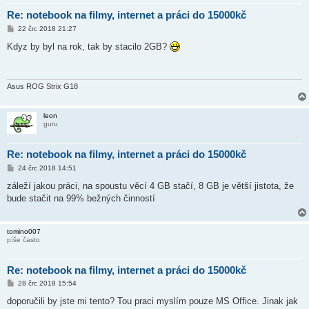
Re: notebook na filmy, internet a práci do 15000kč
P
22 črc 2018 21:27
ř
í
Kdyz by byl na rok, tak by stacilo 2GB?
s
p
ě
v
e
Asus ROG Strix G18
k
leon
guru
Re: notebook na filmy, internet a práci do 15000kč
P
24 črc 2018 14:51
ř
í
záleží jakou práci, na spoustu věcí 4 GB stačí, 8 GB je větší jistota, že
s
bude stačit na 99% bežných činností
p
ě
v
e
tomino007
k
píše často
Re: notebook na filmy, internet a práci do 15000kč
P
28 črc 2018 15:54
ř
í
doporučili by jste mi tento? Tou praci myslím pouze MS Office. Jinak jak
s