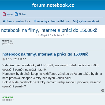
forum.notebook.cz
Nové
Aktivní
forum.notebook.cz
Notebooky - obecná diskuse
Jaký vybrat notebook
notebook na filmy, internet a práci do 15000kč
11 příspěvků • Stránka
1
z
1
tomino007
píše často
notebook na filmy, internet a práci do 15000kč
P
22 črc 2018 19:57
ř
í
Vybírám mezi notebooky ACER Swift, ale nevím zda-li bude stačit 4GB
s
operační paměti na práci hlavně.
p
ě
Notebook bych chtěl koupit s rozšířenou zárukou od Aceru takže bych na
v
něm pracoval alespon 3 roky než bych koupil další.
e
k
Pokud bude notebook na 3 roky nemám raději sahnout pro větší velikost
operační paměti?
orgasmic
Moderátor