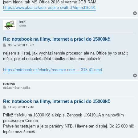
jsem hledal tak MS Office 2016 si vezme 2GB RAM.
p
ě
https://www.alza.cz/acer-aspire-swift-3?dq=5316391
v
e
k
leon
guru
Re: notebook na filmy, internet a práci do 15000kč
P
30 črc 2018 13:07
ř
í
nejsem si jistej, jak vychází tenhle procesor, ale na Office by to stačit
s
mělo, pokud nebudeš dělat tabulky s tisícema položek
p
ě
v
https://notebook.cz/clanky/recenze-note ... 315-41-amd
e
k
PeterNR
občas něco napíše
Re: notebook na filmy, internet a práci do 15000kč
P
11 srp 2018 17:48
ř
í
Prilož tisícku na 16000 Kč a kúp si Zenbook UX410UA s najnovším
s
procesorom Core i5.
p
ě
Práve ho testujem a je to parádny NTB. Hlavne ten displej. Do 25 000 nič
v
lepšie nezoženieš.
e
k