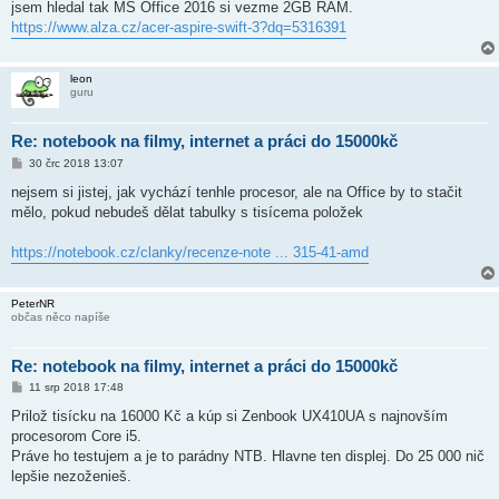
jsem hledal tak MS Office 2016 si vezme 2GB RAM.
p
ě
https://www.alza.cz/acer-aspire-swift-3?dq=5316391
v
e
k
leon
guru
Re: notebook na filmy, internet a práci do 15000kč
P
30 črc 2018 13:07
ř
í
nejsem si jistej, jak vychází tenhle procesor, ale na Office by to stačit
s
mělo, pokud nebudeš dělat tabulky s tisícema položek
p
ě
v
https://notebook.cz/clanky/recenze-note ... 315-41-amd
e
k
PeterNR
občas něco napíše
Re: notebook na filmy, internet a práci do 15000kč
P
11 srp 2018 17:48
ř
í
Prilož tisícku na 16000 Kč a kúp si Zenbook UX410UA s najnovším
s
procesorom Core i5.
p
ě
Práve ho testujem a je to parádny NTB. Hlavne ten displej. Do 25 000 nič
v
lepšie nezoženieš.
e
k