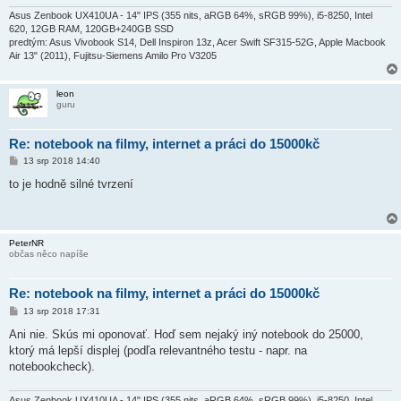
Asus Zenbook UX410UA - 14" IPS (355 nits, aRGB 64%, sRGB 99%), i5-8250, Intel
620, 12GB RAM, 120GB+240GB SSD
predtým: Asus Vivobook S14, Dell Inspiron 13z, Acer Swift SF315-52G, Apple Macbook
Air 13" (2011), Fujitsu-Siemens Amilo Pro V3205
leon
guru
Re: notebook na filmy, internet a práci do 15000kč
P
13 srp 2018 14:40
ř
í
to je hodně silné tvrzení
s
p
ě
v
e
PeterNR
k
občas něco napíše
Re: notebook na filmy, internet a práci do 15000kč
P
13 srp 2018 17:31
ř
í
Ani nie. Skús mi oponovať. Hoď sem nejaký iný notebook do 25000,
s
ktorý má lepší displej (podľa relevantného testu - napr. na
p
ě
notebookcheck).
v
e
k
Asus Zenbook UX410UA - 14" IPS (355 nits, aRGB 64%, sRGB 99%), i5-8250, Intel