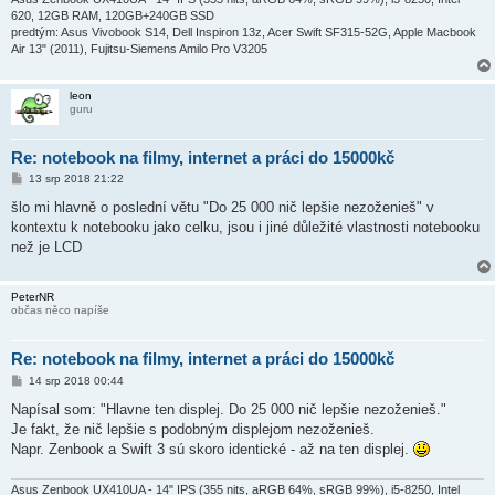
620, 12GB RAM, 120GB+240GB SSD
predtým: Asus Vivobook S14, Dell Inspiron 13z, Acer Swift SF315-52G, Apple Macbook
Air 13" (2011), Fujitsu-Siemens Amilo Pro V3205
leon
guru
Re: notebook na filmy, internet a práci do 15000kč
P
13 srp 2018 21:22
ř
í
šlo mi hlavně o poslední větu "Do 25 000 nič lepšie nezoženieš" v
s
kontextu k notebooku jako celku, jsou i jiné důležité vlastnosti notebooku
p
ě
než je LCD
v
e
k
PeterNR
občas něco napíše
Re: notebook na filmy, internet a práci do 15000kč
P
14 srp 2018 00:44
ř
í
Napísal som: "Hlavne ten displej. Do 25 000 nič lepšie nezoženieš."
s
Je fakt, že nič lepšie s podobným displejom nezoženieš.
p
ě
Napr. Zenbook a Swift 3 sú skoro identické - až na ten displej.
v
e
k
Asus Zenbook UX410UA - 14" IPS (355 nits, aRGB 64%, sRGB 99%), i5-8250, Intel