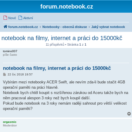
forum.notebook.cz
Nové
Aktivní
forum.notebook.cz
Notebooky - obecná diskuse
Jaký vybrat notebook
notebook na filmy, internet a práci do 15000kč
11 příspěvků • Stránka
1
z
1
tomino007
píše často
notebook na filmy, internet a práci do 15000kč
P
22 črc 2018 19:57
ř
í
Vybírám mezi notebooky ACER Swift, ale nevím zda-li bude stačit 4GB
s
operační paměti na práci hlavně.
p
ě
Notebook bych chtěl koupit s rozšířenou zárukou od Aceru takže bych na
v
něm pracoval alespon 3 roky než bych koupil další.
e
k
Pokud bude notebook na 3 roky nemám raději sahnout pro větší velikost
operační paměti?
orgasmic
Moderátor