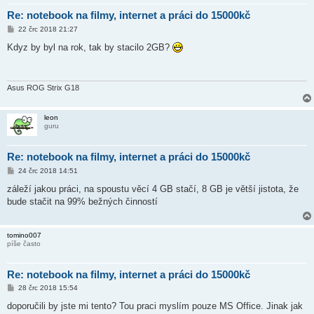
Re: notebook na filmy, internet a práci do 15000kč
P
22 črc 2018 21:27
ř
í
Kdyz by byl na rok, tak by stacilo 2GB?
s
p
ě
v
e
Asus ROG Strix G18
k
leon
guru
Re: notebook na filmy, internet a práci do 15000kč
P
24 črc 2018 14:51
ř
í
záleží jakou práci, na spoustu věcí 4 GB stačí, 8 GB je větší jistota, že
s
bude stačit na 99% bežných činností
p
ě
v
e
tomino007
k
píše často
Re: notebook na filmy, internet a práci do 15000kč
P
28 črc 2018 15:54
ř
í
doporučili by jste mi tento? Tou praci myslím pouze MS Office. Jinak jak
s