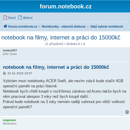
forum.notebook.cz
Nové
Aktivní
forum.notebook.cz
Notebooky - obecná diskuse
Jaký vybrat notebook
notebook na filmy, internet a práci do 15000kč
11 příspěvků • Stránka
1
z
1
tomino007
píše často
notebook na filmy, internet a práci do 15000kč
P
22 črc 2018 19:57
ř
í
Vybírám mezi notebooky ACER Swift, ale nevím zda-li bude stačit 4GB
s
operační paměti na práci hlavně.
p
ě
Notebook bych chtěl koupit s rozšířenou zárukou od Aceru takže bych na
v
něm pracoval alespon 3 roky než bych koupil další.
e
k
Pokud bude notebook na 3 roky nemám raději sahnout pro větší velikost
operační paměti?
orgasmic
Moderátor