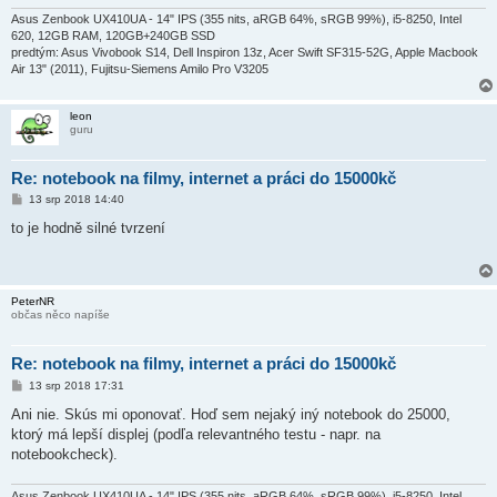
Asus Zenbook UX410UA - 14" IPS (355 nits, aRGB 64%, sRGB 99%), i5-8250, Intel
620, 12GB RAM, 120GB+240GB SSD
predtým: Asus Vivobook S14, Dell Inspiron 13z, Acer Swift SF315-52G, Apple Macbook
Air 13" (2011), Fujitsu-Siemens Amilo Pro V3205
leon
guru
Re: notebook na filmy, internet a práci do 15000kč
P
13 srp 2018 14:40
ř
í
to je hodně silné tvrzení
s
p
ě
v
e
PeterNR
k
občas něco napíše
Re: notebook na filmy, internet a práci do 15000kč
P
13 srp 2018 17:31
ř
í
Ani nie. Skús mi oponovať. Hoď sem nejaký iný notebook do 25000,
s
ktorý má lepší displej (podľa relevantného testu - napr. na
p
ě
notebookcheck).
v
e
k
Asus Zenbook UX410UA - 14" IPS (355 nits, aRGB 64%, sRGB 99%), i5-8250, Intel