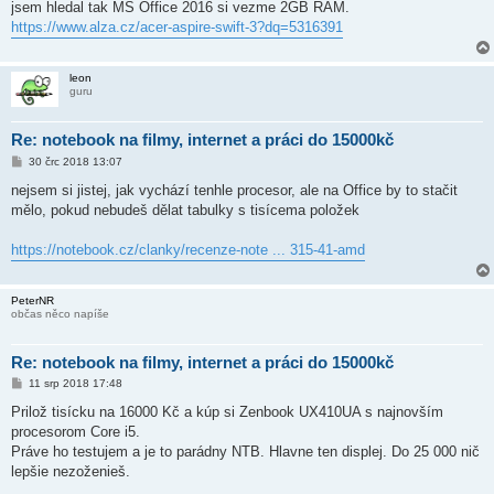
jsem hledal tak MS Office 2016 si vezme 2GB RAM.
p
ě
https://www.alza.cz/acer-aspire-swift-3?dq=5316391
v
e
k
leon
guru
Re: notebook na filmy, internet a práci do 15000kč
P
30 črc 2018 13:07
ř
í
nejsem si jistej, jak vychází tenhle procesor, ale na Office by to stačit
s
mělo, pokud nebudeš dělat tabulky s tisícema položek
p
ě
v
https://notebook.cz/clanky/recenze-note ... 315-41-amd
e
k
PeterNR
občas něco napíše
Re: notebook na filmy, internet a práci do 15000kč
P
11 srp 2018 17:48
ř
í
Prilož tisícku na 16000 Kč a kúp si Zenbook UX410UA s najnovším
s
procesorom Core i5.
p
ě
Práve ho testujem a je to parádny NTB. Hlavne ten displej. Do 25 000 nič
v
lepšie nezoženieš.
e
k