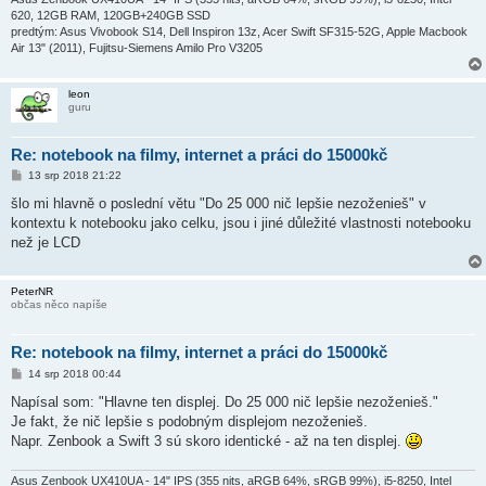
620, 12GB RAM, 120GB+240GB SSD
predtým: Asus Vivobook S14, Dell Inspiron 13z, Acer Swift SF315-52G, Apple Macbook
Air 13" (2011), Fujitsu-Siemens Amilo Pro V3205
leon
guru
Re: notebook na filmy, internet a práci do 15000kč
P
13 srp 2018 21:22
ř
í
šlo mi hlavně o poslední větu "Do 25 000 nič lepšie nezoženieš" v
s
kontextu k notebooku jako celku, jsou i jiné důležité vlastnosti notebooku
p
ě
než je LCD
v
e
k
PeterNR
občas něco napíše
Re: notebook na filmy, internet a práci do 15000kč
P
14 srp 2018 00:44
ř
í
Napísal som: "Hlavne ten displej. Do 25 000 nič lepšie nezoženieš."
s
Je fakt, že nič lepšie s podobným displejom nezoženieš.
p
ě
Napr. Zenbook a Swift 3 sú skoro identické - až na ten displej.
v
e
k
Asus Zenbook UX410UA - 14" IPS (355 nits, aRGB 64%, sRGB 99%), i5-8250, Intel