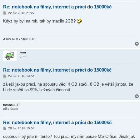
Re: notebook na filmy, internet a práci do 15000kč
P
22 črc 2018 21:27
ř
í
Kdyz by byl na rok, tak by stacilo 2GB?
s
p
ě
v
e
Asus ROG Strix G18
k
leon
guru
Re: notebook na filmy, internet a práci do 15000kč
P
24 črc 2018 14:51
ř
í
záleží jakou práci, na spoustu věcí 4 GB stačí, 8 GB je větší jistota, že
s
bude stačit na 99% bežných činností
p
ě
v
e
tomino007
k
píše často
Re: notebook na filmy, internet a práci do 15000kč
P
28 črc 2018 15:54
ř
í
doporučili by jste mi tento? Tou praci myslím pouze MS Office. Jinak jak
s